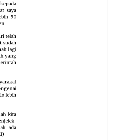
 kepada
at saya
ebih 50
en.
i telah
t sudah
ak lagi
ah yang
erintah
yarakat
engenai
o lebih
ah kita
njelek-
dak ada
1)