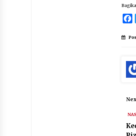
Bagik
Pos
Nex
NA
Ke
Ri