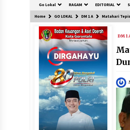
Go Lokal
RAGAM
EDITORIAL
S
Home
GO LOKAL
DM 1 A
Matahari Tepis
DM 1 
Mat
Du