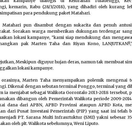
ukan kampanye dialogis di Kelurahan Tuladenggi, Kec
gi, kemarin, Rabu (28/3/2018), yang dihadiri oleh kurang le
simpatisan para pendukung paket Matahari.
n Matahari pun disambut dengan sukacita dan penuh antusi
rakat. Sorakan warga memberikan dukungan terdengar sanga
aikan lokasi kampanye, “kami siap mendukung dan mengawa
angkan pak Marten Taha dan Riyan Kono, LANJUTKAN!!,”
.
utkan, Meskipun diguyur hujan deras, namun tak membuat sim
galkan lokasi kampanye.
 orasinya, Marten Taha menyampaikan polemik mengenai t
gi. Dikenal dengan sebutan terminal Ponggo, terminal yang d
m ia menjabat sebagai Walikota Gorontalo 2013-2018 tersebut, 
anakan dibangun oleh Pemerintah Walikota periode 2009-2014
ai dana dari APBN, APBD Provinsi ataupun APBD Kota, me
an dari Pusat Investasi Pemerintah (PIP) yang saat ini telah 
enjadi PT. Sarana Multi Infrasrtuktur (SMI) yakni sebesar 3
aakan oleh plt. Walikota sebelumnya, Weni Liputo.