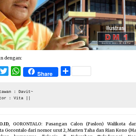
an dengan:
Facebook
Twitter
WhatsApp
Share
Share
tawan : Davit~

tor : Vita ||
O.ID,
GORONTALO: Pasangan Calon (Paslon) Walikota dan
ta Gorontalo dari nomor urut 2, Marten Taha dan Rian Kono (Ma