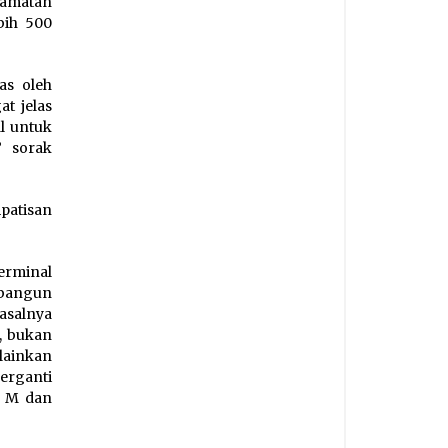
amatan
bih 500
as oleh
t jelas
l untuk
 sorak
patisan
erminal
ibangun
pasalnya
, bukan
lainkan
berganti
5 M dan