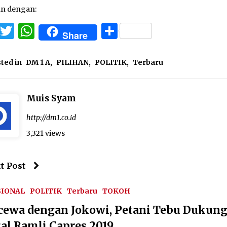
an dengan:
Facebook
Twitter
WhatsApp
Share
Share
ted in
DM 1 A
,
PILIHAN
,
POLITIK
,
Terbaru
Muis Syam
http://dm1.co.id
3,321 views
t Post
SIONAL
POLITIK
Terbaru
TOKOH
cewa dengan Jokowi, Petani Tebu Dukun
zal Ramli Capres 2019