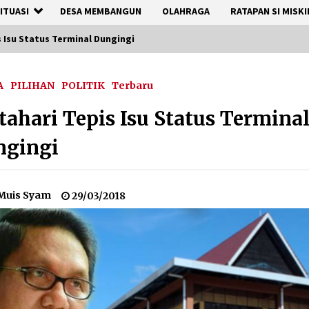
ITUASI
DESA MEMBANGUN
OLAHRAGA
RATAPAN SI MISKI
 Isu Status Terminal Dungingi
A
PILIHAN
POLITIK
Terbaru
ahari Tepis Isu Status Termina
ngingi
Muis Syam
29/03/2018