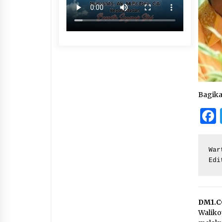
Bagik
War
Edi
DM1.C
Waliko