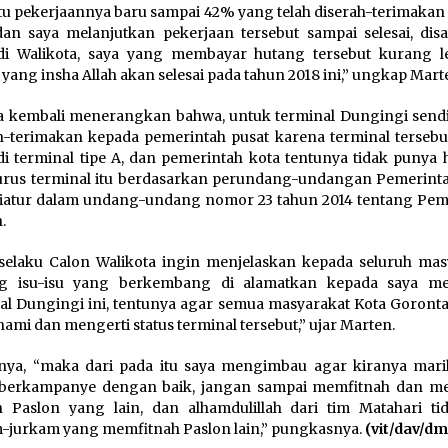
itu pekerjaannya baru sampai 42% yang telah diserah-terimakan
dan saya melanjutkan pekerjaan tersebut sampai selesai, disa
di Walikota, saya yang membayar hutang tersebut kurang l
, yang insha Allah akan selesai pada tahun 2018 ini,” ungkap Mart
a kembali menerangkan bahwa, untuk terminal Dungingi sendir
h-terimakan kepada pemerintah pusat karena terminal tersebu
i terminal tipe A, dan pemerintah kota tentunya tidak punya h
rus terminal itu berdasarkan perundang-undangan Pemerint
diatur dalam undang-undang nomor 23 tahun 2014 tentang Pem
.
selaku Calon Walikota ingin menjelaskan kepada seluruh mas
ng isu-isu yang berkembang di alamatkan kepada saya m
al Dungingi ini, tentunya agar semua masyarakat Kota Gorontal
mi dan mengerti status terminal tersebut,” ujar Marten.
nya, “maka dari pada itu saya mengimbau agar kiranya maril
 berkampanye dengan baik, jangan sampai memfitnah dan me
n Paslon yang lain, dan alhamdulillah dari tim Matahari ti
-jurkam yang memfitnah Paslon lain,” pungkasnya.
(vit/dav/dm