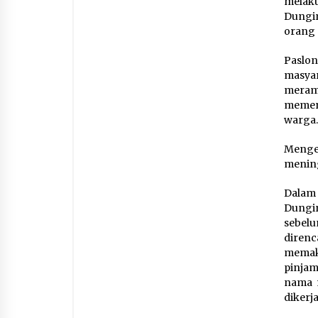
melak
Dungin
orang 
Paslo
masya
meram
memen
warga
Mengej
mening
Dalam
Dungin
sebelu
direnc
memak
pinjam
nama m
dikerj