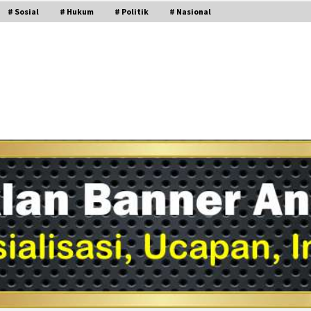
# Sosial
# Hukum
# Politik
# Nasional