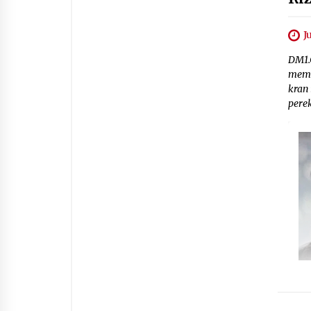
J
DM1.
membu
kran
perek