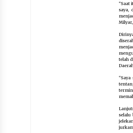
“Saat 
saya, 
menja
Milyar
Diriny
disera
menjad
mengu
telah 
Daerah
“Saya 
tenta
termin
memaha
Lanjut
selalu
jeleka
jurkam