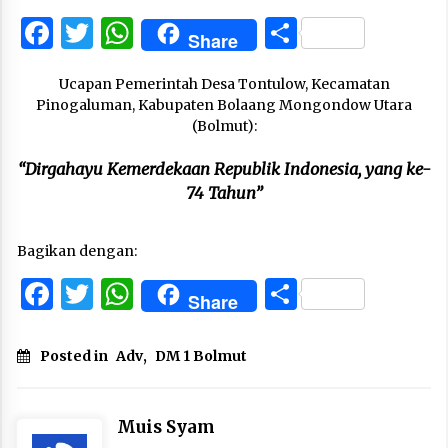
Facebook
Twitter
WhatsApp
Share
Share
Ucapan Pemerintah Desa Tontulow, Kecamatan
Pinogaluman, Kabupaten Bolaang Mongondow Utara
(Bolmut):
“Dirgahayu Kemerdekaan Republik Indonesia, yang ke-
74 Tahun”
Bagikan dengan:
Facebook
Twitter
WhatsApp
Share
Share
Posted in
Adv
,
DM 1 Bolmut
Muis Syam