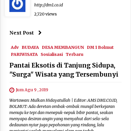
http://dm1.co.id
2,720 views
Next Post
Adv
BUDAYA
DESA MEMBANGUN
DM 1 Bolmut
PARIWISATA
Sosialisasi
Terbaru
Pantai Eksotis di Tanjung Sidupa,
"Surga" Wisata yang Tersembunyi
Jum Agu 9 , 2019
Wartawan: Mulkan Hidayatullah | Editor: AMS DM1.CO.ID,
BOLMUT: Ada deretan ombak-ombak mungil berkejaran
menuju ke tepi dan menepuk-nepuk bibir pantai, seakan
menyapa desiran angin yang menyahut dari sela-sela
dedaunan nyiur juga pepohonan yang rindang, lalu
menjuntai seolah menyalami alam nan teduh.