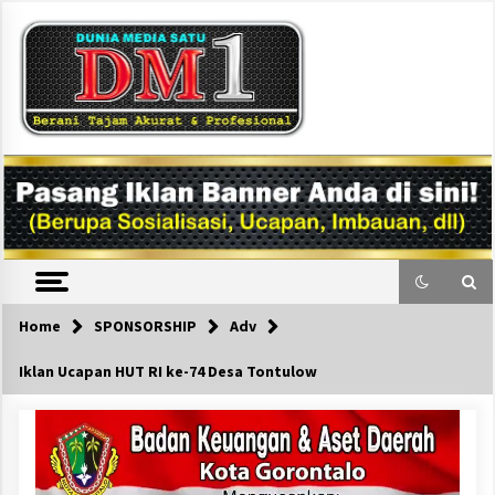
Skip
to
content
DM1
Home
SPONSORSHIP
Adv
Iklan Ucapan HUT RI ke-74 Desa Tontulow