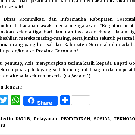
manfaat dari pelatihan ini nantinya hanya akan dirasakan ol
 itu sendiri.
a Dinas Komunikasi dan Informatika Kabupaten Goronta
midin di hadapan awak media mengatakan, “Kegiatan pelati
anakan selama tiga hari dan nantinya akan dibagi dalam tig
 keahlian mereka masing-masing, serta jumlah seluruh peserta i
lima orang yang berasal dari Kabupaten Gorontalo dan ada b
abupaten/kota se-Provinsi Gorontalo”.
i penutup, Azis mengucapkan terima kasih kepada Bupati Go
seluruh pihak-pihak yang sudah mengambil bagian dalam pelatih
erutama kepada seluruh peserta. (daf/avi/dm1)
an dengan:
Facebook
Twitter
WhatsApp
Share
Share
ted in
DM 1 B
,
Pelayanan
,
PENDIDIKAN
,
SOSIAL
,
TEKNOL
aru