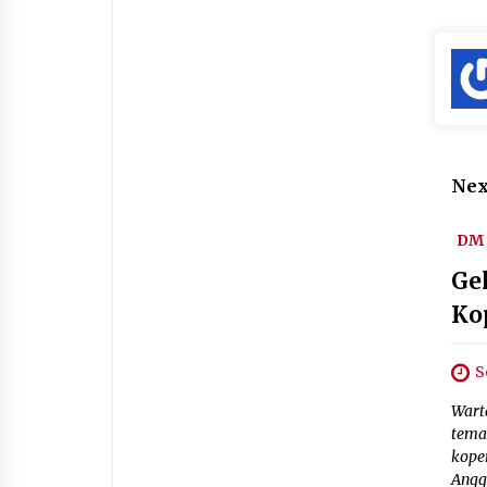
Nex
DM 
Ge
Ko
S
Wart
tema
kope
Angg