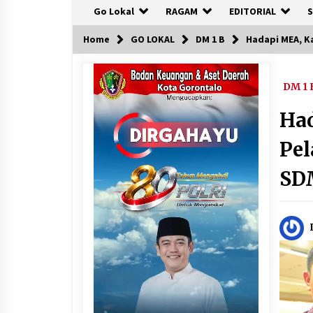
Go Lokal
RAGAM
EDITORIAL
S
Home
GO LOKAL
DM 1 B
Hadapi MEA, K
DM 1 
Ha
Pel
SD