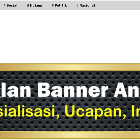
# Sosial
# Hukum
# Politik
# Nasional