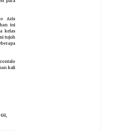
eh para
lo Azis
han ini
a kelas
ni tujuh
eberapa
rontalo
an kali
OGI
,