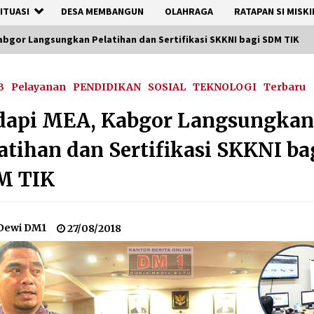
ITUASI
DESA MEMBANGUN
OLAHRAGA
RATAPAN SI MISKI
abgor Langsungkan Pelatihan dan Sertifikasi SKKNI bagi SDM TIK
B
Pelayanan
PENDIDIKAN
SOSIAL
TEKNOLOGI
Terbaru
dapi MEA, Kabgor Langsungka
atihan dan Sertifikasi SKKNI ba
M TIK
Dewi DM1
27/08/2018