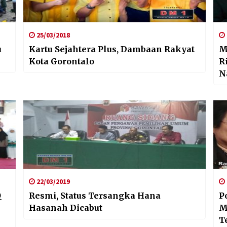
25/03/2018
u
Kartu Sejahtera Plus, Dambaan Rakyat
M
Kota Gorontalo
R
N
22/03/2019
Q
Resmi, Status Tersangka Hana
P
Hasanah Dicabut
M
T