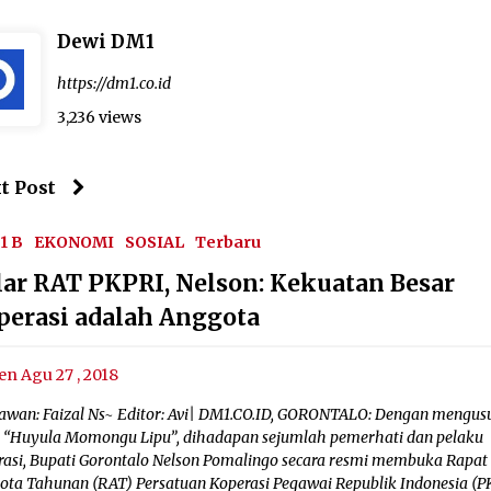
Dewi DM1
https://dm1.co.id
3,236 views
t Post
1 B
EKONOMI
SOSIAL
Terbaru
lar RAT PKPRI, Nelson: Kekuatan Besar
perasi adalah Anggota
en Agu 27 , 2018
awan: Faizal Ns~ Editor: Avi| DM1.CO.ID, GORONTALO: Dengan mengus
 “Huyula Momongu Lipu”, dihadapan sejumlah pemerhati dan pelaku
rasi, Bupati Gorontalo Nelson Pomalingo secara resmi membuka Rapat
ota Tahunan (RAT) Persatuan Koperasi Pegawai Republik Indonesia (PK