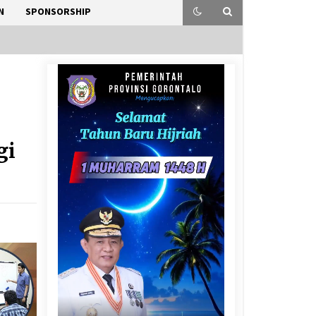
N
SPONSORSHIP
n
gi