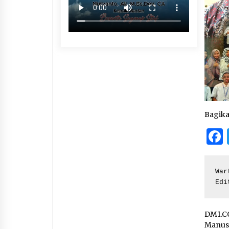
Bagik
War
Edi
DM1.C
Manusi