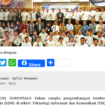
an dengan:
Facebook
Twitter
WhatsApp
Share
Share
tawan: Dafid Mohamad~

tor: Avi|
O.ID, GORONTALO: Dalam rangka pengembangan Sumbe
a (SDM) di sektor Teknologi Informasi dan Komunikasi (TIK)