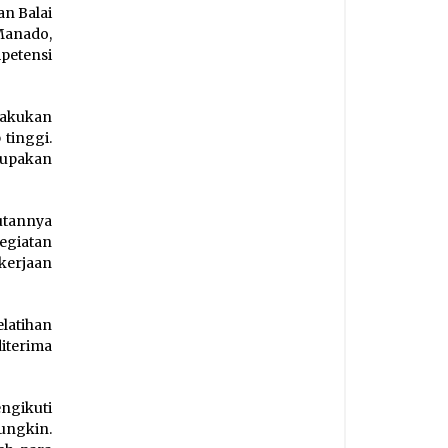
n Balai
Manado,
petensi
lakukan
tinggi.
upakan
tannya
egiatan
kerjaan
elatihan
iterima
ngikuti
ungkin.