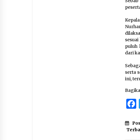
Sebab 
peserta
Kepal
Nurha
dilaks
sesuai
puluh 
dari k
Sebaga
serta 
ini, t
Bagik
Pos
Terb