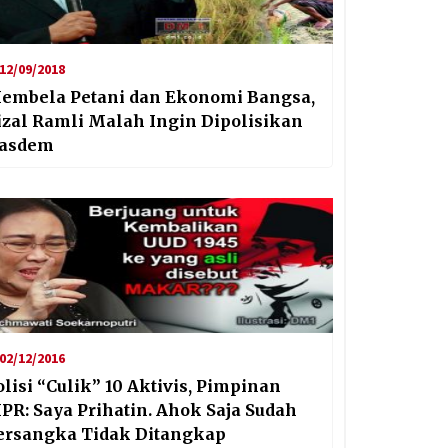
12/09/2018
embela Petani dan Ekonomi Bangsa,
izal Ramli Malah Ingin Dipolisikan
asdem
02/12/2016
olisi “Culik” 10 Aktivis, Pimpinan
PR: Saya Prihatin. Ahok Saja Sudah
ersangka Tidak Ditangkap