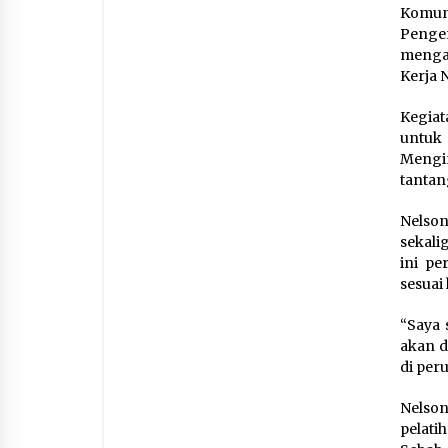
Komuni
Penge
mengad
Kerja 
Kegiat
untuk
Mengi
tantan
Nelso
sekali
ini pe
sesuai
“Saya 
akan d
di peru
Nelson
pelati