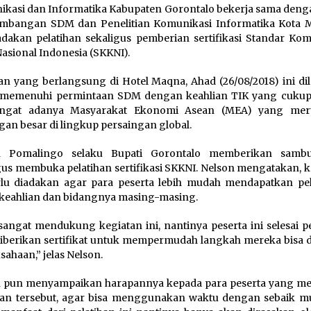
kasi dan Informatika Kabupaten Gorontalo bekerja sama denga
mbangan SDM dan Penelitian Komunikasi Informatika Kota 
akan pelatihan sekaligus pemberian sertifikasi Standar Kom
Nasional Indonesia (SKKNI).
an yang berlangsung di Hotel Maqna, Ahad (26/08/2018) ini di
 memenuhi permintaan SDM dengan keahlian TIK yang cukup 
ngat adanya Masyarakat Ekonomi Asean (MEA) yang mer
gan besar di lingkup persaingan global.
n Pomalingo selaku Bupati Gorontalo memberikan sambu
gus membuka pelatihan sertifikasi SKKNI. Nelson mengatakan, k
rlu diadakan agar para peserta lebih mudah mendapatkan pe
 keahlian dan bidangnya masing-masing.
sangat mendukung kegiatan ini, nantinya peserta ini selesai p
iberikan sertifikat untuk mempermudah langkah mereka bisa d
sahaan,” jelas Nelson.
 pun menyampaikan harapannya kepada para peserta yang me
han tersebut, agar bisa menggunakan waktu dengan sebaik m