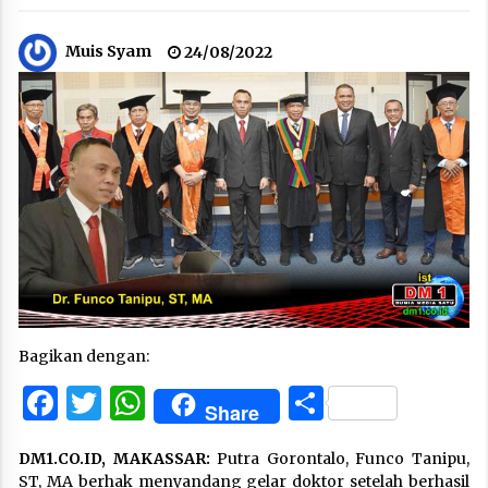
Muis Syam
24/08/2022
Bagikan dengan:
Facebook
Twitter
WhatsApp
Share
Share
DM1.CO.ID, MAKASSAR:
Putra Gorontalo, Funco Tanipu,
ST, MA berhak menyandang gelar doktor setelah berhasil