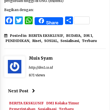
perguruan tinggi di UNG. (rls/dm1)
Bagikan dengan:
Facebook
Twitter
WhatsApp
Share
Share
Posted in
BERITA EKSKLUSIF
,
BUDAYA
,
DM 1
,
PENDIDIKAN
,
Riset
,
SOSIAL
,
Sosialisasi
,
Terbaru
Muis Syam
http://dm1.co.id
871 views
Next Post
BERITA EKSKLUSIF
DM1 Kolaka Timur
Pemerintahan
Sosialisasi
Terbaru