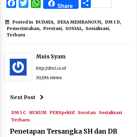
Facebook
Twitter
WhatsApp
Share
Share
Posted in
BUDAYA
,
DESA MEMBANGUN
,
DM 1 D
,
Pemerintahan
,
Prestasi
,
SOSIAL
,
Sosialisasi
,
Terbaru
Muis Syam
http://dm1.co.id
30,196 views
Next Post
DM 1 C
HUKUM
PERSpektif
Sorotan
Sosialisasi
Terbaru
Penetapan Tersangka SH dan DB