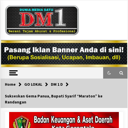
Skip
to
content
DM1
Home
GO LOKAL
DM 1 D
Sukseskan Gema Panua, Bupati Syarif “Maraton” ke
Randangan