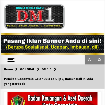
Skip
to
content
DM1
Home
GO LOKAL
DM 1 B
Pemkab Gorontalo Gelar Du’a Lo Ulipu, Namun Kali Ini Ada
yang Berbeda