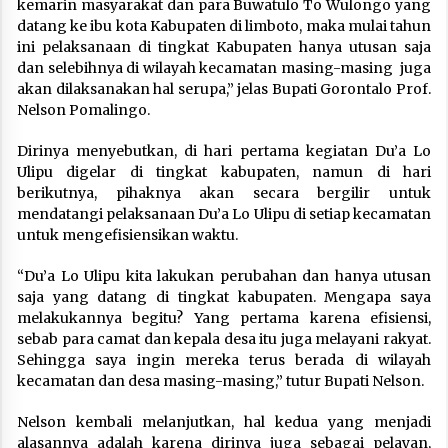
kemarin masyarakat dan para Buwatulo To Wulongo yang
datang ke ibu kota Kabupaten di limboto, maka mulai tahun
ini pelaksanaan di tingkat Kabupaten hanya utusan saja
dan selebihnya di wilayah kecamatan masing-masing juga
akan dilaksanakan hal serupa,” jelas Bupati Gorontalo Prof.
Nelson Pomalingo.
Dirinya menyebutkan, di hari pertama kegiatan Du’a Lo
Ulipu digelar di tingkat kabupaten, namun di hari
berikutnya, pihaknya akan secara bergilir untuk
mendatangi pelaksanaan Du’a Lo Ulipu di setiap kecamatan
untuk mengefisiensikan waktu.
“Du’a Lo Ulipu kita lakukan perubahan dan hanya utusan
saja yang datang di tingkat kabupaten. Mengapa saya
melakukannya begitu? Yang pertama karena efisiensi,
sebab para camat dan kepala desa itu juga melayani rakyat.
Sehingga saya ingin mereka terus berada di wilayah
kecamatan dan desa masing-masing,” tutur Bupati Nelson.
Nelson kembali melanjutkan, hal kedua yang menjadi
alasannya adalah karena dirinya juga sebagai pelayan,