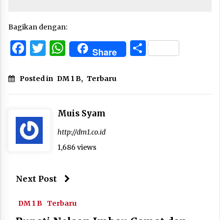
Bagikan dengan:
Facebook
Twitter
WhatsApp
Share
Share
Posted in
DM 1 B
,
Terbaru
Muis Syam
http://dm1.co.id
1,686 views
Next Post
DM 1 B
Terbaru