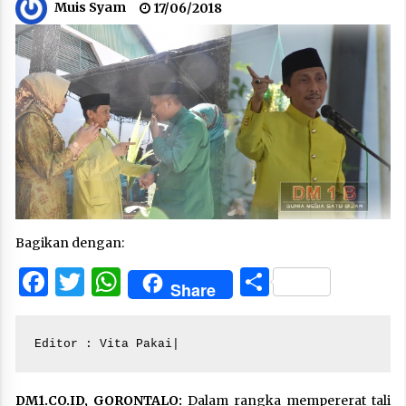
Muis Syam
17/06/2018
Bagikan dengan:
Facebook
Twitter
WhatsApp
Share
Share
Editor : Vita Pakai|
DM1.CO.ID, GORONTALO:
Dalam rangka mempererat tali