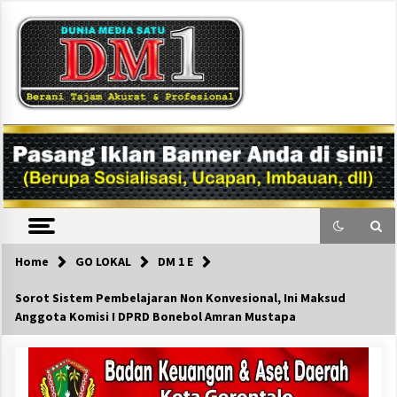
Skip
to
content
DM1
Home
GO LOKAL
DM 1 E
Sorot Sistem Pembelajaran Non Konvesional, Ini Maksud
Anggota Komisi I DPRD Bonebol Amran Mustapa