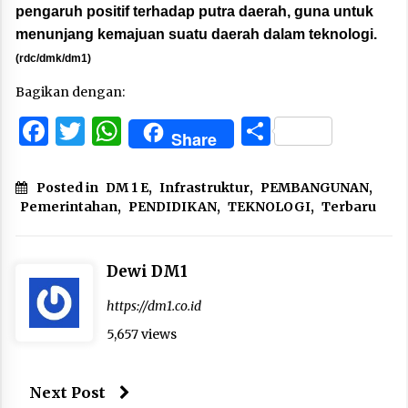
pengaruh positif terhadap putra daerah, guna untuk
menunjang kemajuan suatu daerah dalam teknologi.
(rdc/dmk/dm1)
Bagikan dengan:
Facebook
Twitter
WhatsApp
Share
Share
Posted in
DM 1 E
,
Infrastruktur
,
PEMBANGUNAN
,
Pemerintahan
,
PENDIDIKAN
,
TEKNOLOGI
,
Terbaru
Dewi DM1
https://dm1.co.id
5,657 views
Next Post