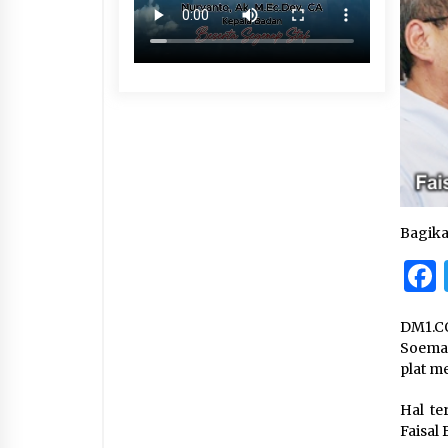
Bagik
DM1.C
Soemar
plat me
Hal te
Faisal 