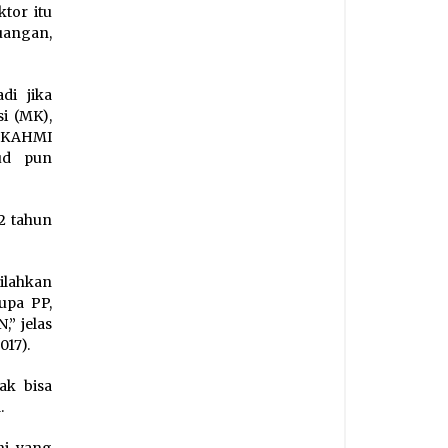
tor itu
uangan,
di jika
i (MK),
l KAHMI
ud pun
2 tahun
silahkan
upa PP,
” jelas
017).
ak bisa
.