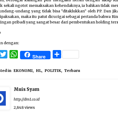
itu, berbagai kalangan pun mengaku heran dengan sikap Ri
 sekali ngotot memaksakan kehendaknya, ia bahkan tidak m
 undang-undang yang tidak bisa “ditaklukkan” oleh PP. Dan jika
dipaksakan, maka itu patut dicurigai sebagai pertanda bahwa Ri
ingan pribadi yang sangat besar dari pembentukan holding ters
)
an dengan:
Facebook
Twitter
WhatsApp
Share
Share
ted in
EKONOMI
,
HL
,
POLITIK
,
Terbaru
Muis Syam
http://dm1.co.id
2,848 views