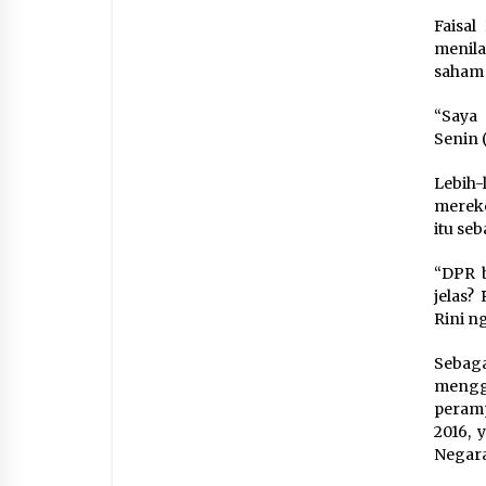
Faisal
menila
saham
“Saya 
Senin (
Lebih
mereko
itu se
“DPR b
jelas?
Rini ng
Sebag
mengg
peram
2016, 
Negara