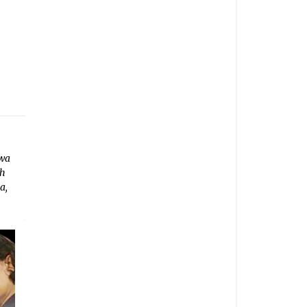
hwa
ah
a,