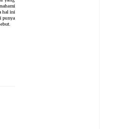
ni yang
emahami
 hal ini
ni punya
ebut.