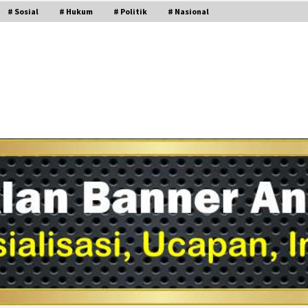
# Sosial
# Hukum
# Politik
# Nasional