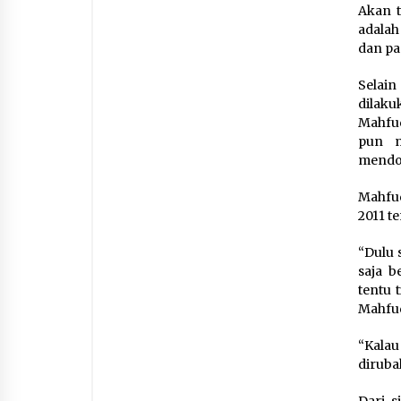
Akan t
adalah
dan pa
Selai
dilaku
Mahfud
pun m
mendo
Mahfud
2011 
“Dulu 
saja b
tentu 
Mahfud
“Kalau
diruba