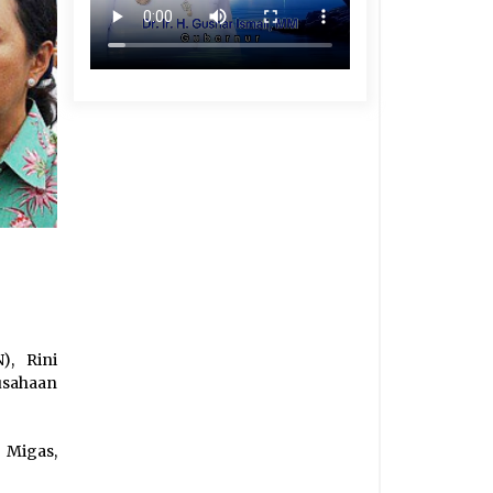
), Rini
usahaan
 Migas,