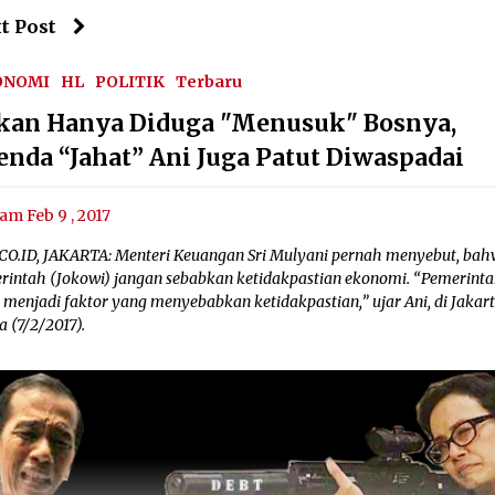
t Post
ONOMI
HL
POLITIK
Terbaru
kan Hanya Diduga "Menusuk" Bosnya,
enda “Jahat” Ani Juga Patut Diwaspadai
am Feb 9 , 2017
CO.ID, JAKARTA: Menteri Keuangan Sri Mulyani pernah menyebut, ba
rintah (Jokowi) jangan sebabkan ketidakpastian ekonomi. “Pemerint
 menjadi faktor yang menyebabkan ketidakpastian,” ujar Ani, di Jakart
a (7/2/2017).