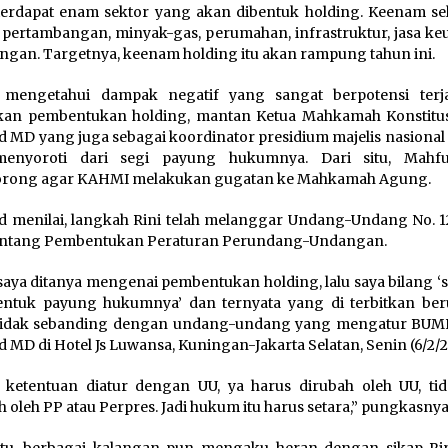
erdapat enam sektor yang akan dibentuk holding. Keenam sek
 pertambangan, minyak-gas, perumahan, infrastruktur, jasa ke
ngan. Targetnya, keenam holding itu akan rampung tahun ini.
n mengetahui dampak negatif yang sangat berpotensi terja
kan pembentukan holding, mantan Ketua Mahkamah Konstitus
 MD yang juga sebagai koordinator presidium majelis nasiona
enyoroti dari segi payung hukumnya. Dari situ, Mahf
rong agar KAHMI melakukan gugatan ke Mahkamah Agung.
 menilai, langkah Rini telah melanggar Undang-Undang No. 1
tentang Pembentukan Peraturan Perundang-Undangan.
saya ditanya mengenai pembentukan holding, lalu saya bilang ‘
entuk payung hukumnya’ dan ternyata yang di terbitkan ber
tidak sebanding dengan undang-undang yang mengatur BUMN,
 MD di Hotel Js Luwansa, Kuningan-Jakarta Selatan, Senin (6/2/2
 ketentuan diatur dengan UU, ya harus dirubah oleh UU, tid
h oleh PP atau Perpres. Jadi hukum itu harus setara,” pungkasnya