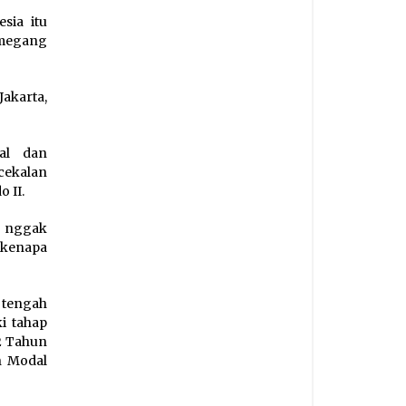
sia itu
emegang
akarta,
kal dan
cekalan
 II.
h nggak
 kenapa
 tengah
i tahap
2 Tahun
n Modal