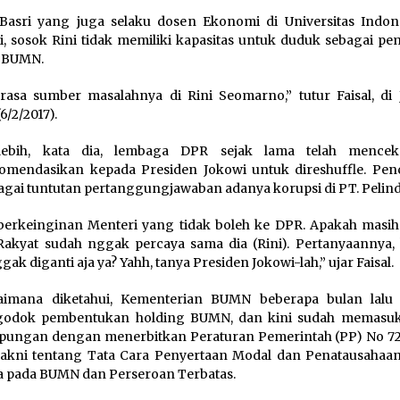
 Basri yang juga selaku dosen Ekonomi di Universitas Indone
i, sosok Rini tidak memiliki kapasitas untuk duduk sebagai p
 BUMN.
rasa sumber masalahnya di Rini Seomarno,” tutur Faisal, di J
6/2/2017).
-lebih, kata dia, lembaga DPR sejak lama telah mence
mendasikan kepada Presiden Jokowi untuk direshuffle. Pen
bagai tuntutan pertanggungjawaban adanya korupsi di PT. Pelindo
erkeinginan Menteri yang tidak boleh ke DPR. Apakah masi
 Rakyat sudah nggak percaya sama dia (Rini). Pertanyaannya,
gak diganti aja ya? Yahh, tanya Presiden Jokowi-lah,” ujar Faisal.
aimana diketahui, Kementerian BUMN beberapa bulan lalu
odok pembentukan holding BUMN, dan kini sudah memasuk
pungan dengan menerbitkan Peraturan Pemerintah (PP) No 7
yakni tentang Tata Cara Penyertaan Modal dan Penatausahaa
 pada BUMN dan Perseroan Terbatas.