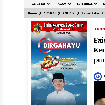
Go Lokal
RAGAM
EDITORIAL
S
Home
SITUASI
POLITIK
Faisal Sebut R
EKON
Fai
Ke
pu