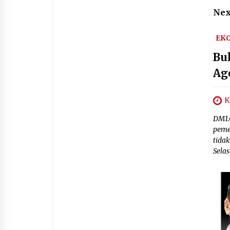
Nex
EK
Bu
Ag
K
DM1.
peme
tidak
Selas