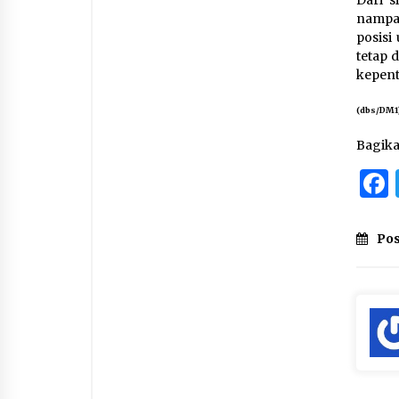
Dari s
nampak
posisi
tetap 
kepent
(dbs/DM1
Bagik
Pos