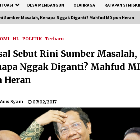
ITUASI
DESA MEMBANGUN
OLAHRAGA
RATAPAN SI MISKI
ini Sumber Masalah, Kenapa Nggak Diganti? Mahfud MD pun Heran
OMI
HL
POLITIK
Terbaru
sal Sebut Rini Sumber Masalah,
napa Nggak Diganti? Mahfud M
n Heran
Muis Syam
07/02/2017