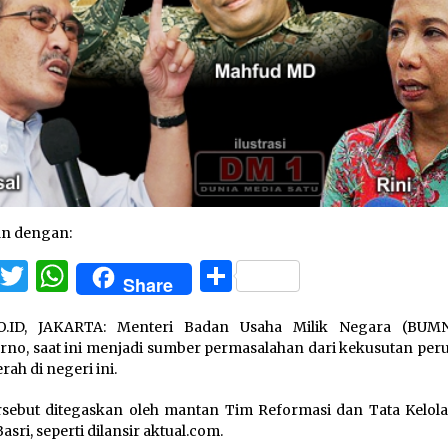
an dengan:
Facebook
Twitter
WhatsApp
Share
Share
O.ID, JAKARTA: Menteri Badan Usaha Milik Negara (BUMN
no, saat ini menjadi sumber permasalahan dari kekusutan per
rah di negeri ini.
rsebut ditegaskan oleh mantan Tim Reformasi dan Tata Kelola
Basri, seperti dilansir aktual.com.