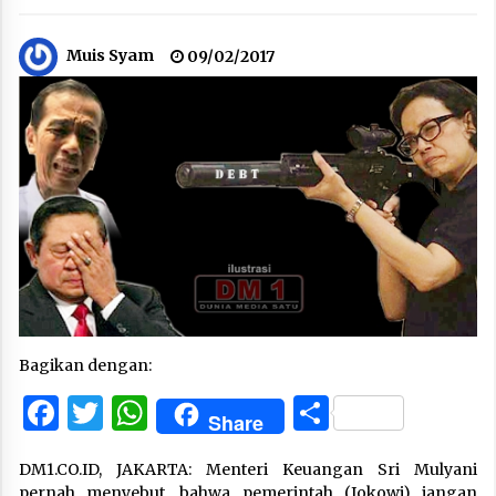
Muis Syam
09/02/2017
Bagikan dengan:
Facebook
Twitter
WhatsApp
Share
Share
DM1.CO.ID, JAKARTA: Menteri Keuangan Sri Mulyani
pernah menyebut, bahwa pemerintah (Jokowi) jangan