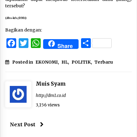
tersebut?
(dbs-kfs/DM1)
Bagikan dengan:
Facebook
Twitter
WhatsApp
Share
Share
Posted in
EKONOMI
,
HL
,
POLITIK
,
Terbaru
Muis Syam
http://dm1.co.id
3,156 views
Next Post