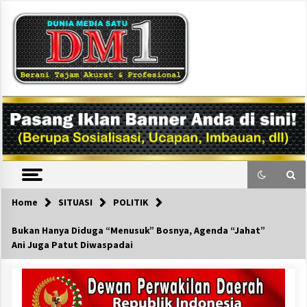
Skip
to
content
DM1
Home
SITUASI
POLITIK
Bukan Hanya Diduga “Menusuk” Bosnya, Agenda “Jahat”
Ani Juga Patut Diwaspadai