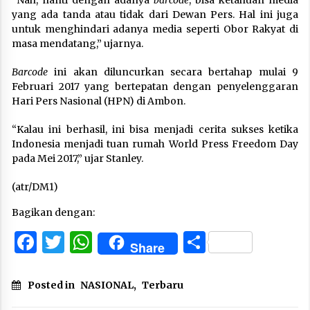
yang ada tanda atau tidak dari Dewan Pers. Hal ini juga
untuk menghindari adanya media seperti Obor Rakyat di
masa mendatang,” ujarnya.
Barcode
ini akan diluncurkan secara bertahap mulai 9
Februari 2017 yang bertepatan dengan penyelenggaran
Hari Pers Nasional (HPN) di Ambon.
“Kalau ini berhasil, ini bisa menjadi cerita sukses ketika
Indonesia menjadi tuan rumah World Press Freedom Day
pada Mei 2017,” ujar Stanley.
(atr/DM1)
Bagikan dengan:
Facebook
Twitter
WhatsApp
Share
Share
Posted in
NASIONAL
,
Terbaru