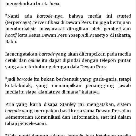
menyebarkan berita
hoax
.
“Nanti ada
barcode
-nya, bahwa media ini
trusted
(terpercaya), terverifikasi di Dewan Pers. Ini juga bertujuan
meminimalisir masyarakat dirugikan oleh pemberitaan
hoax
,” kata Ketua Dewan Pers Yosep Adi Prasetyo di Jakarta,
Rabu.
Ia mengatakan,
barcode
yang akan ditempelkan pada media
cetak dan
online
itu dapat dipindai dengan telepon pintar
yang akan terhubung dengan data Dewan Pers.
“Jadi
barcode
itu bukan berbentuk yang garis-garis, tetapi
kotak-kotak, yang menampilkan penanggung jawab
media itu siapa, alamatnya di mana,” katanya.
Pria yang karib disapa Stanley itu mengatakan, sistem
barcode
yang merupakan hasil kerja sama Dewan Pers dan
Kementerian Komunikasi dan Informatika, saat ini dalam
tahap penyelesaian.
“Nah, nanti dengan adanya
barcode
, bisa ketahuan media