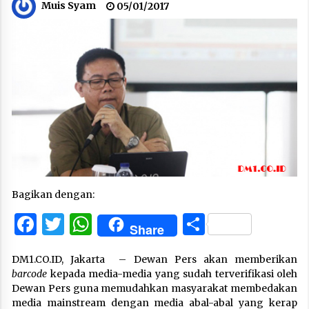
Muis Syam
05/01/2017
Bagikan dengan:
Facebook
Twitter
WhatsApp
Share
Share
DM1.CO.ID, Jakarta – Dewan Pers akan memberikan
barcode
kepada media-media yang sudah terverifikasi oleh
Dewan Pers guna memudahkan masyarakat membedakan
media mainstream dengan media abal-abal yang kerap