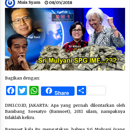
Muis Syam
08/05/2018
Bagikan dengan:
Facebook
Twitter
WhatsApp
Share
Share
DM1.CO.ID, JAKARTA: Apa yang pernah dilontarkan oleh
Bambang Soesatyo (Bamsoet), 2011 silam, nampaknya
tidaklah keliru.
Bamsoet kala itu mengatakan, bahwa Sri Mulyani (yang