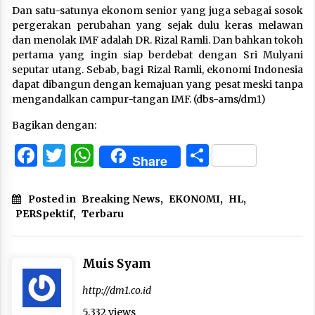
Dan satu-satunya ekonom senior yang juga sebagai sosok
pergerakan perubahan yang sejak dulu keras melawan
dan menolak IMF adalah DR. Rizal Ramli. Dan bahkan tokoh
pertama yang ingin siap berdebat dengan Sri Mulyani
seputar utang. Sebab, bagi Rizal Ramli, ekonomi Indonesia
dapat dibangun dengan kemajuan yang pesat meski tanpa
mengandalkan campur-tangan IMF. (dbs-ams/dm1)
Bagikan dengan:
Facebook
Twitter
WhatsApp
Share
Share
Posted in
Breaking News
,
EKONOMI
,
HL
,
PERSpektif
,
Terbaru
Muis Syam
http://dm1.co.id
5,332 views