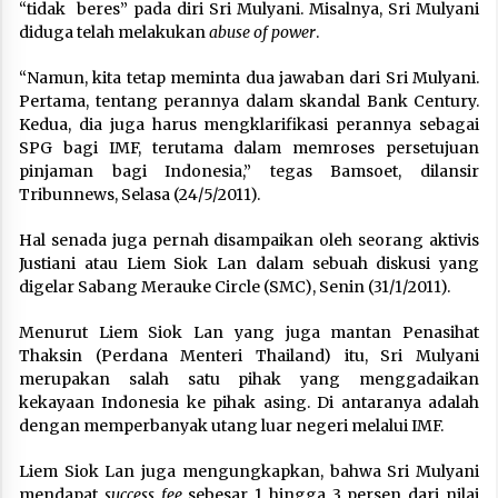
“tidak beres” pada diri Sri Mulyani. Misalnya, Sri Mulyani
diduga telah melakukan
abuse of power
.
“Namun, kita tetap meminta dua jawaban dari Sri Mulyani.
Pertama, tentang perannya dalam skandal Bank Century.
Kedua, dia juga harus mengklarifikasi perannya sebagai
SPG bagi IMF, terutama dalam memroses persetujuan
pinjaman bagi Indonesia,” tegas Bamsoet, dilansir
Tribunnews, Selasa (24/5/2011).
Hal senada juga pernah disampaikan oleh seorang aktivis
Justiani atau Liem Siok Lan dalam sebuah diskusi yang
digelar Sabang Merauke Circle (SMC), Senin (31/1/2011).
Menurut Liem Siok Lan yang juga mantan Penasihat
Thaksin (Perdana Menteri Thailand) itu, Sri Mulyani
merupakan salah satu pihak yang menggadaikan
kekayaan Indonesia ke pihak asing. Di antaranya adalah
dengan memperbanyak utang luar negeri melalui IMF.
Liem Siok Lan juga mengungkapkan, bahwa Sri Mulyani
mendapat
success fee
sebesar 1 hingga 3 persen dari nilai