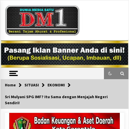
Skip
to
content
DM1
Home
SITUASI
EKONOMI
Sri Mulyani SPG IMF? Itu Sama dengan Menjajah Negeri
Sendiri!