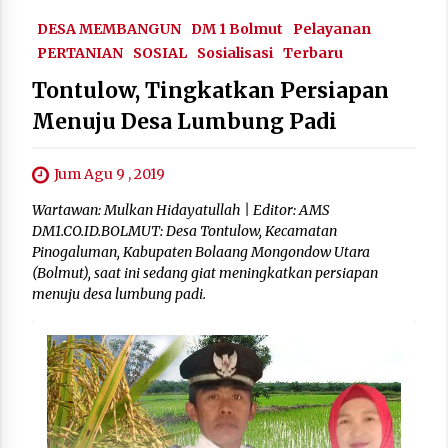
DESA MEMBANGUN
DM 1 Bolmut
Pelayanan
PERTANIAN
SOSIAL
Sosialisasi
Terbaru
Tontulow, Tingkatkan Persiapan
Menuju Desa Lumbung Padi
Jum Agu 9 , 2019
Wartawan: Mulkan Hidayatullah | Editor: AMS
DM1.CO.ID.BOLMUT: Desa Tontulow, Kecamatan
Pinogaluman, Kabupaten Bolaang Mongondow Utara
(Bolmut), saat ini sedang giat meningkatkan persiapan
menuju desa lumbung padi.