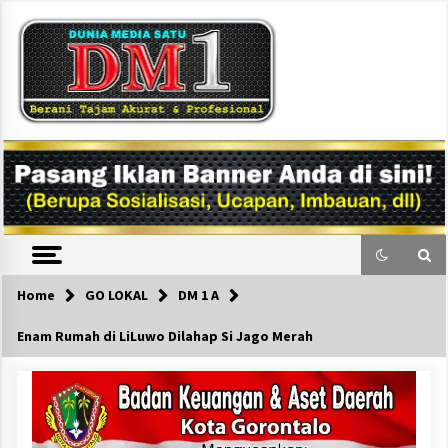
Skip
to
content
DM1
Home
GO LOKAL
DM 1 A
Enam Rumah di LiLuwo Dilahap Si Jago Merah