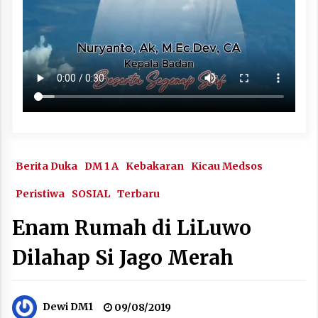
Berita Duka
DM 1 A
Kebakaran
Kicau Medsos
Peristiwa
SOSIAL
Terbaru
Enam Rumah di LiLuwo
Dilahap Si Jago Merah
Dewi DM1
09/08/2019