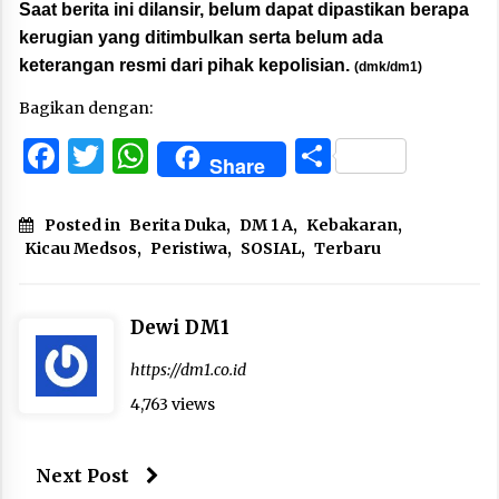
Saat berita ini dilansir, belum dapat dipastikan berapa
kerugian yang ditimbulkan serta belum ada
keterangan resmi dari pihak kepolisian.
(dmk/dm1)
Bagikan dengan:
Facebook
Twitter
WhatsApp
Share
Share
Posted in
Berita Duka
,
DM 1 A
,
Kebakaran
,
Kicau Medsos
,
Peristiwa
,
SOSIAL
,
Terbaru
Dewi DM1
https://dm1.co.id
4,763 views
Next Post