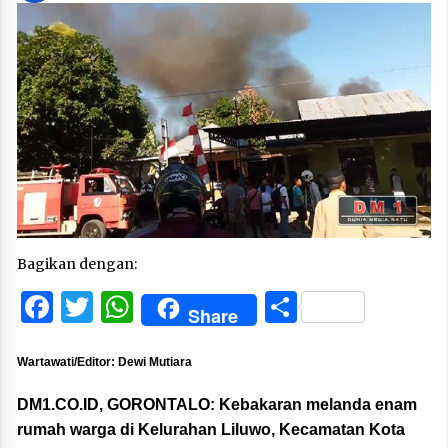
Bagikan dengan:
Facebook
Twitter
WhatsApp
Share
Share
Wartawati/Editor: Dewi Mutiara
DM1.CO.ID, GORONTALO:
Kebakaran melanda enam
rumah warga di Kelurahan Liluwo, Kecamatan Kota