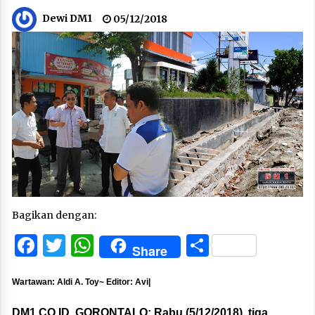
Dewi DM1
05/12/2018
Bagikan dengan:
Facebook
Twitter
WhatsApp
Share
Share
Wartawan: Aldi A. Toy~ Editor: Avi|
DM1.CO.ID, GORONTALO:
Rabu (5/12/2018), tiga