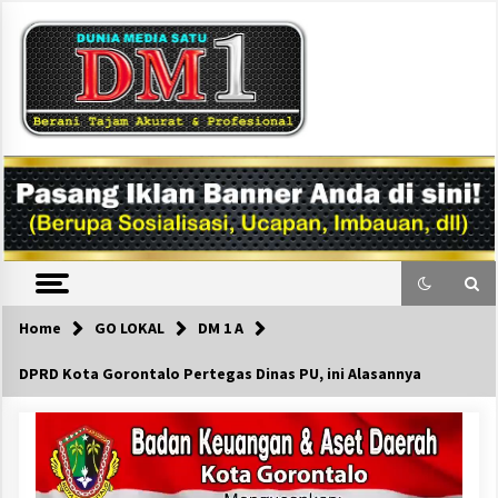
Skip
to
content
DM1
Home
GO LOKAL
DM 1 A
DPRD Kota Gorontalo Pertegas Dinas PU, ini Alasannya