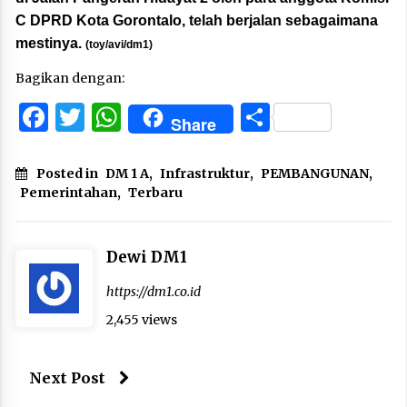
C DPRD Kota Gorontalo, telah berjalan sebagaimana
mestinya.
(toy/avi/dm1)
Bagikan dengan:
Facebook
Twitter
WhatsApp
Share
Share
Posted in
DM 1 A
,
Infrastruktur
,
PEMBANGUNAN
,
Pemerintahan
,
Terbaru
Dewi DM1
https://dm1.co.id
2,455 views
Next Post