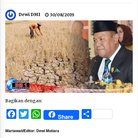
Dewi DM1
30/08/2019
Bagikan dengan:
Facebook
Twitter
WhatsApp
Share
Share
Wartawati/Editor: Dewi Mutiara