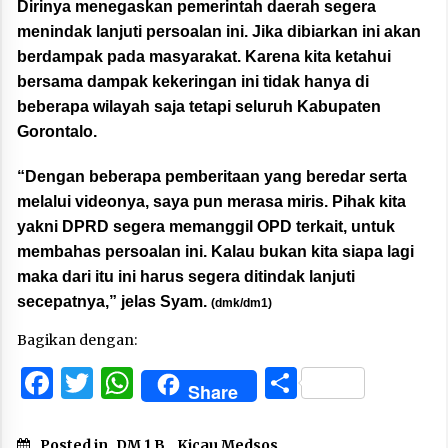
Dirinya menegaskan pemerintah daerah segera
menindak lanjuti persoalan ini. Jika dibiarkan ini akan
berdampak pada masyarakat. Karena kita ketahui
bersama dampak kekeringan ini tidak hanya di
beberapa wilayah saja tetapi seluruh Kabupaten
Gorontalo.
“Dengan beberapa pemberitaan yang beredar serta
melalui videonya, saya pun merasa miris. Pihak kita
yakni DPRD segera memanggil OPD terkait, untuk
membahas persoalan ini. Kalau bukan kita siapa lagi
maka dari itu ini harus segera ditindak lanjuti
secepatnya,” jelas Syam.
(dmk/dm1)
Bagikan dengan:
Facebook
Twitter
WhatsApp
Share
Share
Posted in
DM 1 B
,
Kicau Medsos
,