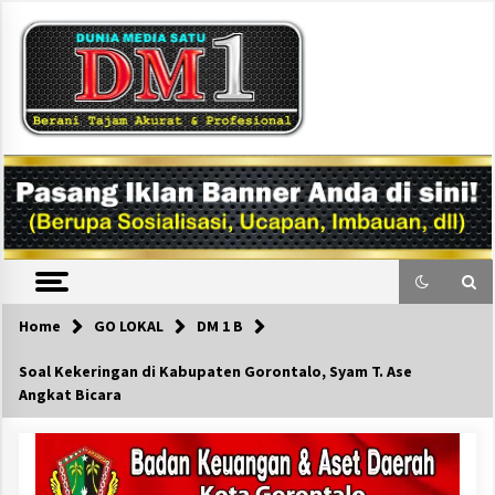
Skip
to
content
DM1
Home
GO LOKAL
DM 1 B
Soal Kekeringan di Kabupaten Gorontalo, Syam T. Ase
Angkat Bicara