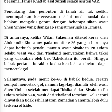
bersama Hanna Khattab asal Suriah selaku asisten VAR.
Pendukung dan penonton di tanah air tak sedikit
menumpahkan kekecewaan melalui media sosial dan
bahkan mengaku geram dengan beberapa sikap wasit
Shen Yinhao yang dianggap sangat merugikan Timnas.
Di antaranya, ketika Witan Sulaeman ditekel keras oleh
Abdukodir Khusanov, pada menit ke-26 yang seharusnya
dapat berbuah penalti, namun wasit Sivakorn Pu Udom
selaku wasit VAR dari Thailand menyatakan bahwa tekel
yang dilakukan oleh bek Uzbekistan itu bersih. Hingga
babak pertama berakhir kedua kesebelasan belum dapat
mencetak gol.
Selanjutnya, pada menit ke-60 di babak kedua, Ferarri
sempat mencetak gol, namun lagi-lagi dianulir oleh wasit
Shen Yinhao setelah mendapat “bisikan” dari Sivakorn Pu
Udom selaku VAR, wasit dari Thailand tersebut. Gol Ferrari
dinyatakan tidak sah lantaran Ramadan Sananta lebih dulu
terkena offside.