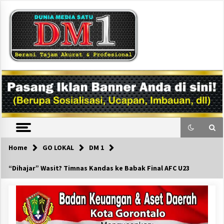
Skip
to
content
DM1
Home
GO LOKAL
DM 1
“Dihajar” Wasit? Timnas Kandas ke Babak Final AFC U23