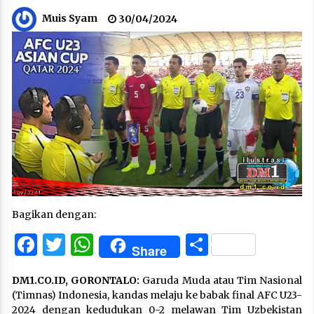
Muis Syam
30/04/2024
Bagikan dengan:
Facebook
Twitter
WhatsApp
Share
Share
DM1.CO.ID, GORONTALO:
Garuda Muda atau Tim Nasional
(Timnas) Indonesia, kandas melaju ke babak final AFC U23-
2024 dengan kedudukan 0-2 melawan Tim Uzbekistan