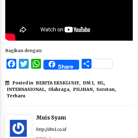
Bagikan dengan:
Facebook
Twitter
WhatsApp
Share
Share
Posted in
BERITA EKSKLUSIF
,
DM 1
,
HL
,
INTERNASIONAL
,
Olahraga
,
PILIHAN
,
Sorotan
,
Terbaru
Muis Syam
http://dm1.co.id