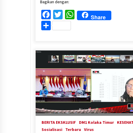
Bagikan dengan:
Facebook
Twitter
WhatsApp
Share
Share
BERITA EKSKLUSIF
DM1 Kolaka Timur
KESEHA
Sosialisasi
Terbaru
Virus