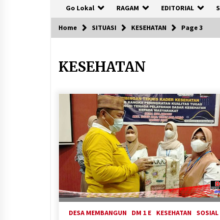
Go Lokal
RAGAM
EDITORIAL
S
Home
SITUASI
KESEHATAN
Page 3
KESEHATAN
DESA MEMBANGUN
DM 1 E
KESEHATAN
SOSIAL