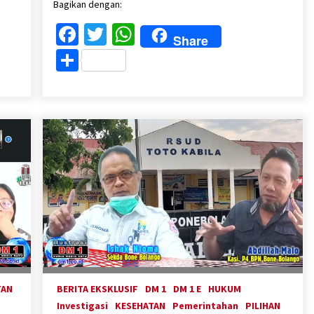
Bagikan dengan:
Facebook
Twitter
WhatsApp
Share
Share
TAN
BERITA EKSKLUSIF
DM 1
DM 1 E
HUKUM
Investigasi
KESEHATAN
Pemerintahan
PILIHAN