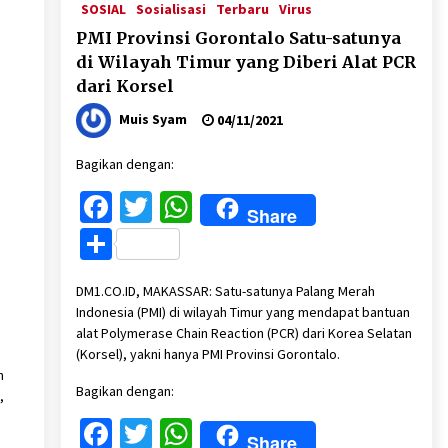
SOSIAL
Sosialisasi
Terbaru
Virus
PMI Provinsi Gorontalo Satu-satunya
di Wilayah Timur yang Diberi Alat PCR
dari Korsel
Muis Syam
04/11/2021
Bagikan dengan:
Facebook
Twitter
WhatsApp
Share
Share
DM1.CO.ID, MAKASSAR: Satu-satunya Palang Merah
Indonesia (PMI) di wilayah Timur yang mendapat bantuan
alat Polymerase Chain Reaction (PCR) dari Korea Selatan
(Korsel), yakni hanya PMI Provinsi Gorontalo.
n
Bagikan dengan:
,
Facebook
Twitter
WhatsApp
Share