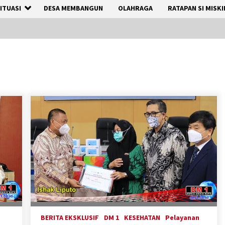
ITUASI
DESA MEMBANGUN
OLAHRAGA
RATAPAN SI MISKI
BERITA EKSKLUSIF
DM 1
KESEHATAN
Pelayanan