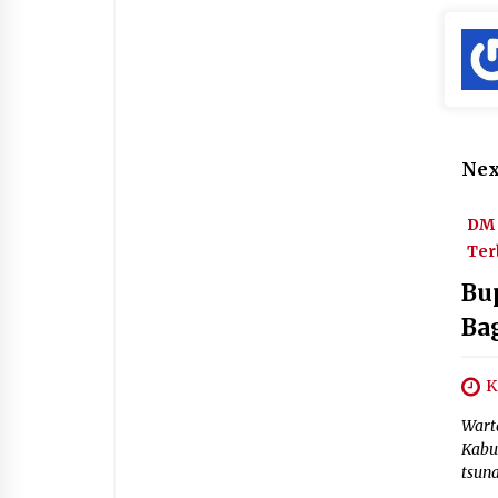
Nex
DM 
Ter
Bu
Ba
K
Wart
Kabu
tsun