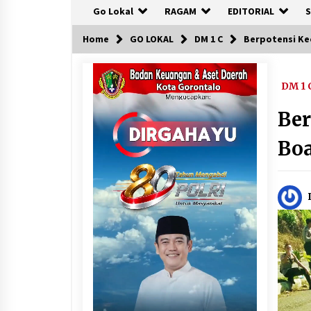
Go Lokal
RAGAM
EDITORIAL
S
Home
GO LOKAL
DM 1 C
Berpotensi Ke
DM 1 
Ber
Boa