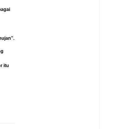
bagai
hujan”.
ng
 itu