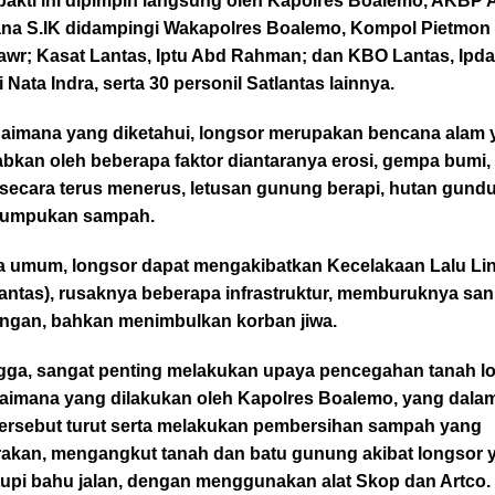
 bakti ini dipimpin langsung oleh Kapolres Boalemo, AKBP 
na S.IK didampingi Wakapolres Boalemo, Kompol Pietmon
awr; Kasat Lantas, Iptu Abd Rahman; dan KBO Lantas, Ipda
i Nata Indra, serta 30 personil Satlantas lainnya.
aimana yang diketahui, longsor merupakan bencana alam 
bkan oleh beberapa faktor diantaranya erosi, gempa bumi,
secara terus menerus, letusan gunung berapi, hutan gundu
 tumpukan sampah.
a umum, longsor dapat mengakibatkan Kecelakaan Lalu Li
antas), rusaknya beberapa infrastruktur, memburuknya sani
ungan, bahkan menimbulkan korban jiwa.
gga, sangat penting melakukan upaya pencegahan tanah l
aimana yang dilakukan oleh Kapolres Boalemo, yang dalam
 tersebut turut serta melakukan pembersihan sampah yang
rakan, mengangkut tanah dan batu gunung akibat longsor 
upi bahu jalan, dengan menggunakan alat Skop dan Artco.