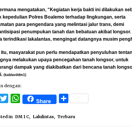
rmana mengatakan, “Kegiatan kerja bakti ini dilakukan se
k kepedulian Polres Boalemo terhadap lingkungan, serta
matan para pengendara yang melintasi jalur trans, demi
ntisipasi penumpukan tanah dan bebatuan akibat longsor.
a terindikasi lakalantas, mengingat datangnya musim peng
n itu, masyarakat pun perlu mendapatkan penyuluhan tenta
ngnya melakukan upaya pencegahan tanah longsor, untuk
rangi dampak yang diakibatkan dari bencana tanah longsor
i.
(kab/avi/dm1)
an dengan:
Facebook
Twitter
WhatsApp
Share
Share
ted in
DM 1 C
,
Lalulintas
,
Terbaru