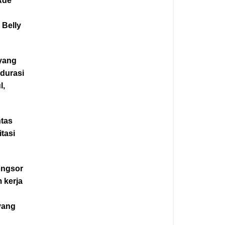
Ade
 Belly
yang
 durasi
l,
ntas
tasi
ongsor
 kerja
yang