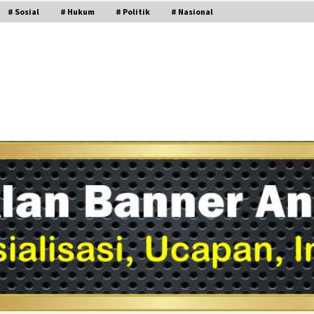
# Sosial
# Hukum
# Politik
# Nasional