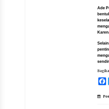
Ade Pe
bentu
kesela
menga
Karen
Selai
penti
mengu
sendir
Bagik
Pos