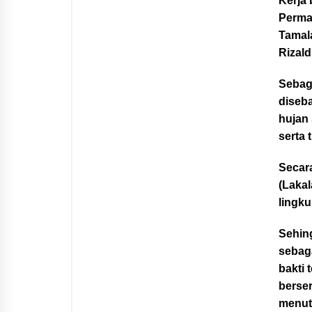
Kerja
Perma
Tamal
Rizald
Sebag
diseba
hujan 
serta
Secar
(Lakal
lingk
Sehin
sebag
bakti
berse
menut