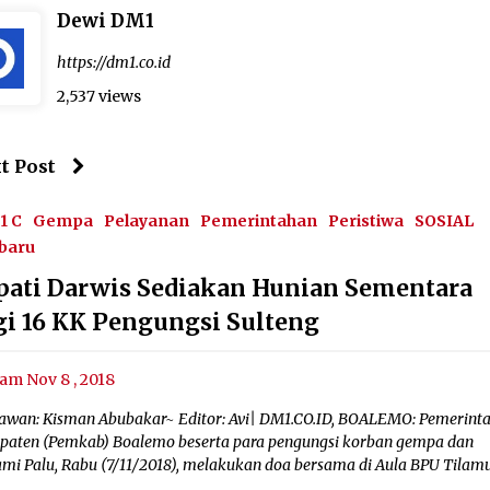
Dewi DM1
https://dm1.co.id
2,537 views
t Post
1 C
Gempa
Pelayanan
Pemerintahan
Peristiwa
SOSIAL
baru
pati Darwis Sediakan Hunian Sementara
gi 16 KK Pengungsi Sulteng
am Nov 8 , 2018
awan: Kisman Abubakar~ Editor: Avi| DM1.CO.ID, BOALEMO: Pemerint
paten (Pemkab) Boalemo beserta para pengungsi korban gempa dan
ami Palu, Rabu (7/11/2018), melakukan doa bersama di Aula BPU Tilamu