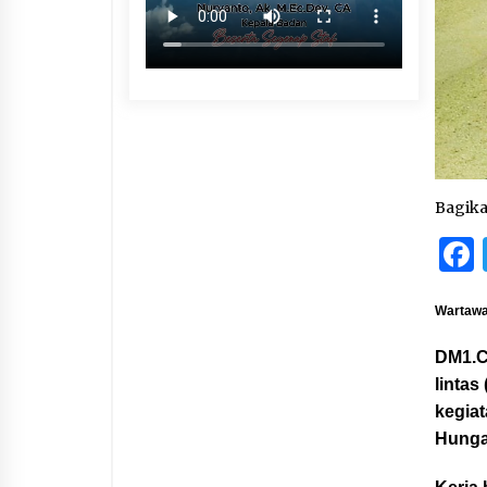
Bagik
Wartawa
DM1.C
lintas
kegiat
Hunga