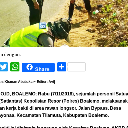
an dengan:
Facebook
Twitter
WhatsApp
Share
Share
n: Kisman Abubakar~ Editor: Avi|
O.ID, BOALEMO: Rabu (7/11/2018), sejumlah personil Satua
 (Satlantas) Kepolisian Resor (Polres) Boalemo, melaksana
an kerja bakti di area rawan longsor, Jalan Bypass, Desa
yonaa, Kecamatan Tilamuta, Kabupaten Boalemo.