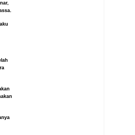
nar,
assa.
gaku
elah
ra
 akan
anakan
anya