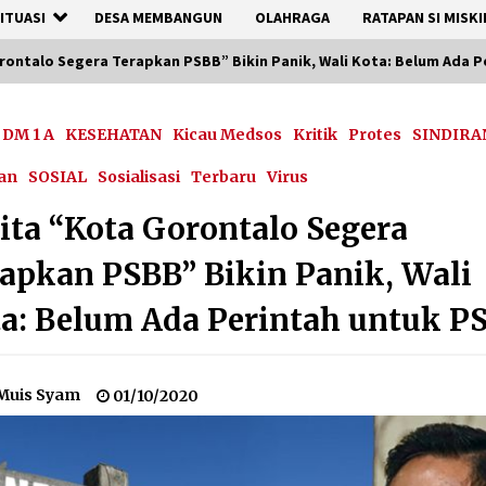
ITUASI
DESA MEMBANGUN
OLAHRAGA
RATAPAN SI MISKI
rontalo Segera Terapkan PSBB” Bikin Panik, Wali Kota: Belum Ada 
DM 1 A
KESEHATAN
Kicau Medsos
Kritik
Protes
SINDIRA
an
SOSIAL
Sosialisasi
Terbaru
Virus
ita “Kota Gorontalo Segera
apkan PSBB” Bikin Panik, Wali
a: Belum Ada Perintah untuk P
Muis Syam
01/10/2020