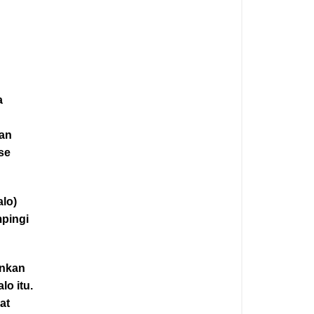
a
kan
se
alo)
mpingi
ankan
lo itu.
at