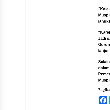
“Kalau
Muspi
langka
“Kare
Jadi 
Goron
lanjut
Selai
dalam 
Pemer
Muspi
Bagik