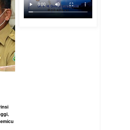
insi
nggi,
 memicu