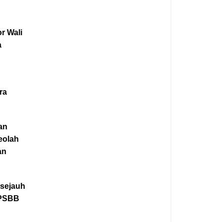
r Wali
a
n
ra
an
eolah
an
 sejauh
 PSBB