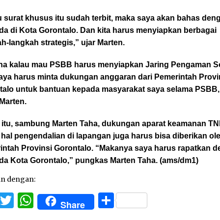
 surat khusus itu sudah terbit, maka saya akan bahas den
da di Kota Gorontalo. Dan kita harus menyiapkan berbagai
h-langkah strategis,” ujar Marten.
na kalau mau PSBB harus menyiapkan Jaring Pengaman So
saya harus minta dukungan anggaran dari Pemerintah Provi
talo untuk bantuan kepada masyarakat saya selama PSBB,
 Marten.
n itu, sambung Marten Taha, dukungan aparat keamanan TNI
hal pengendalian di lapangan juga harus bisa diberikan ol
intah Provinsi Gorontalo. “Makanya saya harus rapatkan 
da Kota Gorontalo,” pungkas Marten Taha. (ams/dm1)
an dengan:
Facebook
Twitter
WhatsApp
Share
Share