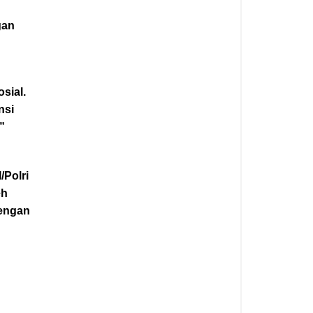
gan
sial.
nsi
”
/Polri
eh
dengan