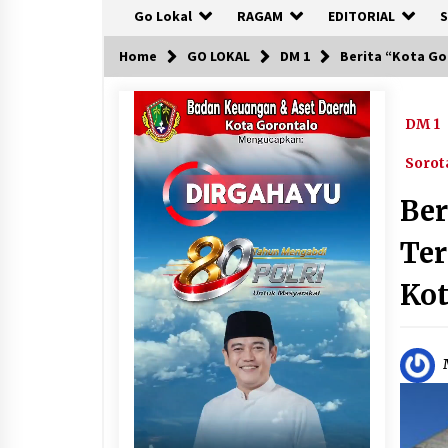
Go Lokal
RAGAM
EDITORIAL
S
Home
GO LOKAL
DM 1
Berita “Kota Go
DM 1
Sorot
Ber
Ter
Kot