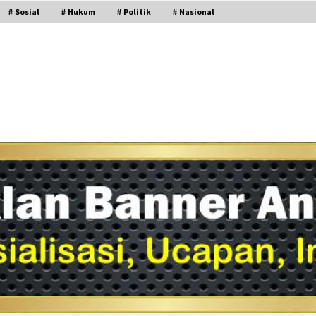
# Sosial
# Hukum
# Politik
# Nasional