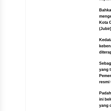
Bahka
menget
Kota G
(Jubir
Kedat
keben
ditera
Sebag
yang t
Pemer
resmi
Padaha
ini b
yang 