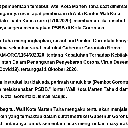
t pemberitaan tersebut, Wali Kota Marten Taha saat dimintai
ngannya usai rapat pembinaan di Aula Kantor Wali Kota
alo, pada Kamis sore (1/10/2020), membantah jika disebut
nya segera menerapkan PSBB di Kota Gorontalo.
n Taha mengungkapkan, sejauh ini Pemkot Gorontalo hany
ima selembar surat Instruksi Gubernur Gorontalo Nomor:
KM-ORG/1164/X/2020, tentang Kepatuhan Terhadap Kebija
intah Dalam Penanganan Penyebaran Corona Virus Desea
Covid19), tertanggal 1 Oktober 2020.
 instruksi itu tidak ada perintah untuk kita (Pemkot Goront
a melaksanakan PSBB,” lontar Wali Kota Marten Taha dida
Kota Gorontalo, Ismail Madjid.
 begitu, Wali Kota Marten Taha mengaku tentu akan menjal
oin yang termaktub dalam surat Instruksi Gubernur Goronta
 di antaranya, untuk sementara tidak mengizinkan masyarak