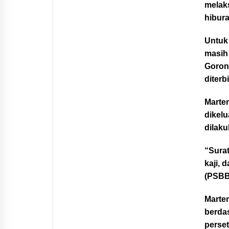
melaks
hibura
Untuk
masih
Goront
diterb
Marte
dikel
dilak
“Surat
kaji, 
(PSBB
Marte
berdas
perset