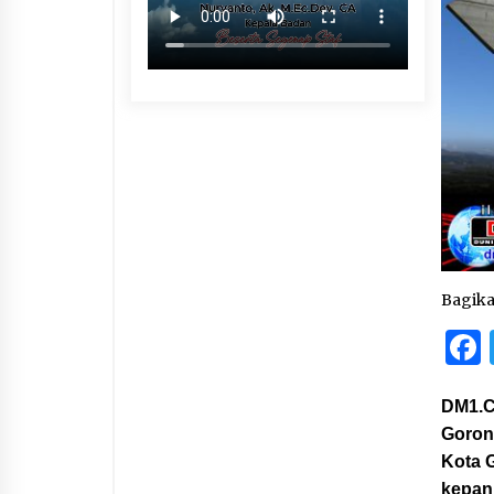
Bagik
DM1.C
Goront
Kota 
kepan