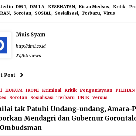
ted in
DM 1
,
DM 1 A
,
KESEHATAN
,
Kicau Medsos
,
Kritik
,
Pr
IRAN
,
Sorotan
,
SOSIAL
,
Sosialisasi
,
Terbaru
,
Virus
Muis Syam
http://dm1.co.id
27,764 views
t Post
1
HUKUM
IRONI
Kriminal
Kritik
Penganiayaan
PILIHAN
tes
Sorotan
Sosialisasi
Terbaru
UNIK
Versus
nilai tak Patuhi Undang-undang, Amara-
porkan Mendagri dan Gubernur Gorontal
 Ombudsman