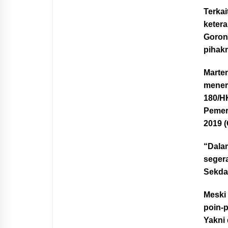
Terkai
ketera
Goront
pihak
Marte
mener
180/H
Pemer
2019 (
“Dalam
seger
Sekda 
Meski
poin-p
Yakni