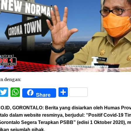
an dengan:
Facebook
Twitter
WhatsApp
Share
Share
O.ID, GORONTALO:
Berita yang disiarkan oleh Humas Prov
alo dalam website resminya, berjudul:
“Positif Covid-19 Ti
Gorontalo Segera Terapkan PSBB”
(edisi 1 Oktober 2020),
ikan sejumlah pihak.