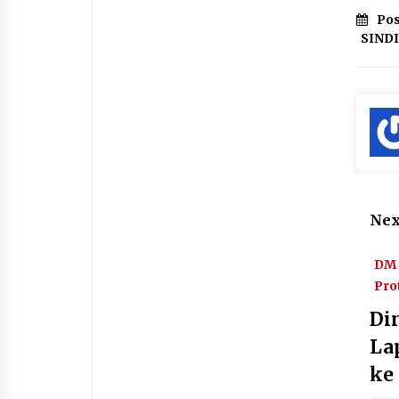
Pos
SIND
Nex
DM 
Pro
Di
La
ke