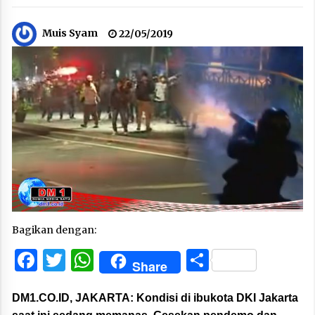
Muis Syam
22/05/2019
Bagikan dengan:
Facebook
Twitter
WhatsApp
Share
Share
DM1.CO.ID, JAKARTA:
Kondisi di ibukota DKI Jakarta