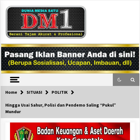
Skip
to
content
DM1
Home
SITUASI
POLITIK
Hingga Usai Sahur, Polisi dan Pendemo Saling “Pukul”
Mundur