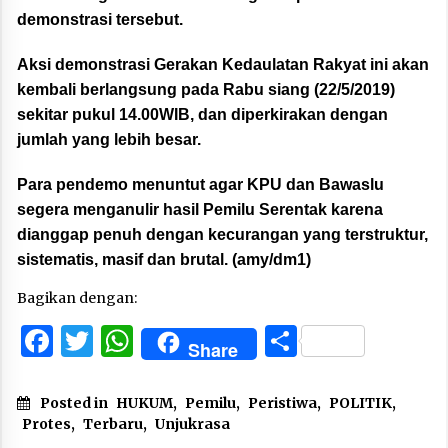
demonstrasi tersebut.
Aksi demonstrasi Gerakan Kedaulatan Rakyat ini akan
kembali berlangsung pada Rabu siang (22/5/2019)
sekitar pukul 14.00WIB, dan diperkirakan dengan
jumlah yang lebih besar.
Para pendemo menuntut agar KPU dan Bawaslu
segera menganulir hasil Pemilu Serentak karena
dianggap penuh dengan kecurangan yang terstruktur,
sistematis, masif dan brutal. (amy/dm1)
Bagikan dengan:
Facebook
Twitter
WhatsApp
Share
Share
Posted in
HUKUM
,
Pemilu
,
Peristiwa
,
POLITIK
,
Protes
,
Terbaru
,
Unjukrasa