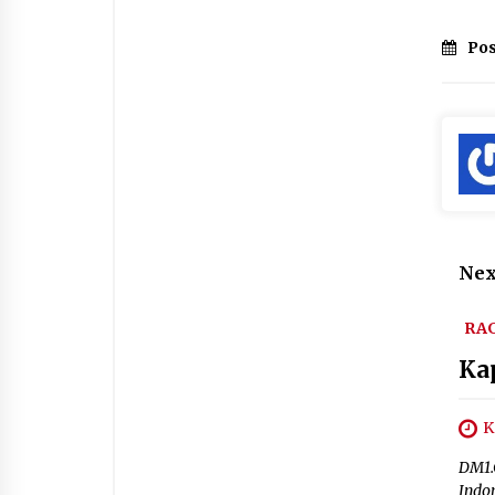
Pos
Nex
RA
Ka
K
DM1.
Indon