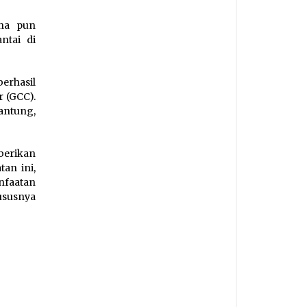
aha pun
ntai di
erhasil
 (GCC).
antung,
berikan
an ini,
nfaatan
ususnya