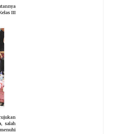
utannya
las III
rujukan
, salah
memenuhi