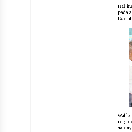
Hal it
pada a
Rumah 
Walik
region
satuny