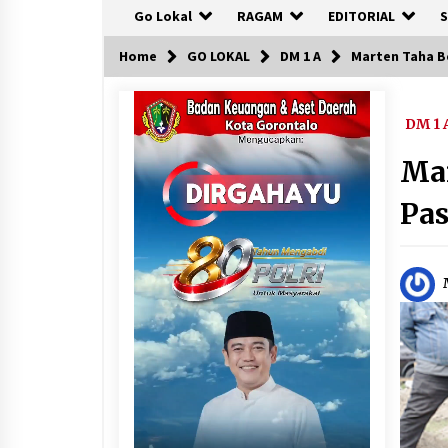
Go Lokal
RAGAM
EDITORIAL
S
Home
GO LOKAL
DM 1 A
Marten Taha B
DM 1 
Mar
Pas