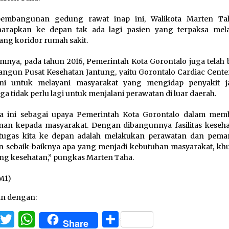
pembangunan gedung rawat inap ini, Walikota Marten T
arapkan ke depan tak ada lagi pasien yang terpaksa mela
ang koridor rumah sakit.
mnya, pada tahun 2016, Pemerintah Kota Gorontalo juga telah b
gun Pusat Kesehatan Jantung, yaitu Gorontalo Cardiac Center
ni untuk melayani masyarakat yang mengidap penyakit j
ga tidak perlu lagi untuk menjalani perawatan di luar daerah.
a ini sebagai upaya Pemerintah Kota Gorontalo dalam mem
nan kepada masyarakat. Dengan dibangunnya fasilitas kesehat
tugas kita ke depan adalah melakukan perawatan dan pema
 sebaik-baiknya apa yang menjadi kebutuhan masyarakat, kh
ang kesehatan,” pungkas Marten Taha.
M1)
an dengan:
Facebook
Twitter
WhatsApp
Share
Share