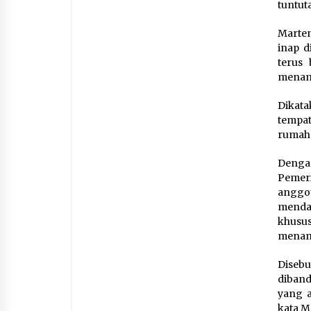
tuntut
Marte
inap d
terus
menam
Dikata
tempat
rumah 
Denga
Pemer
anggo
menda
khusus
menamb
Diseb
diband
yang a
kata M