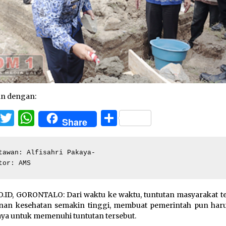
an dengan:
Facebook
Twitter
WhatsApp
Share
Share
tawan: Alfisahri Pakaya-

tor: AMS
.ID, GORONTALO: Dari waktu ke waktu, tuntutan masyarakat t
nan kesehatan semakin tinggi, membuat pemerintah pun haru
ya untuk memenuhi tuntutan tersebut.