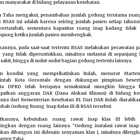
an masyarakat di bidang pelayanan kesehatan.
n Taha mengakui, penambahan jumlah gedung terutama ruan
i RSAS ini adalah karena seiring jumlah pasien setiap tahunn
 bertambah, sementara kapasitas ruang inap kadang tida
pung ketika jumlah pasien membengkak.
kannya, pada saat-saat tertentu RSAS melakukan perawatan pa
 yang tidak diperuntukkan, misalnya melantai di sepanjang 
sakit, hingga di sudut-sudut bagian gedung tertentu lainnya.
n kondisi yang memprihatinkan itulah, menurut Marten
intah Kota Gorontalo dengan dukungan pimpinan besert
ta DPRD telah berupaya semaksimal mungkin hingga be
patkan anggaran DAK (Dana Alokasi Khusus) di bidang ke
nya dari Kementerian Kesehatan RI. Dari DAK itulah diarahka
ah Gedung Ruang Inap Kelas III di RSAS tersebut.
utkannya, kebutuhan ruang rawat inap klas III lebih 
ingkan dengan ruang lainnya. “Gedung instalasi rawat inap k
kan dibangun ini didesain senyaman klas I, misalnya dilengka
arten Taha.