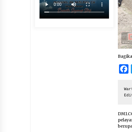
Bagik
War
Edi
DM1.CO
pelaya
berupa