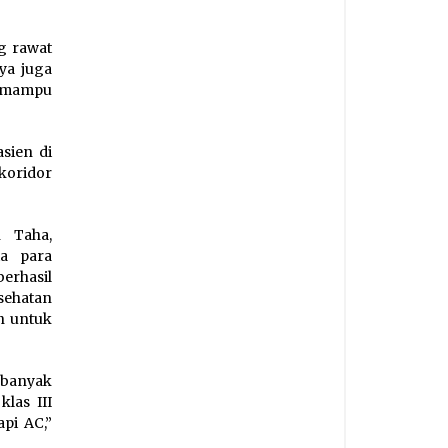
g rawat
ya juga
k mampu
sien di
koridor
 Taha,
a para
rhasil
sehatan
n untuk
banyak
las III
pi AC,”