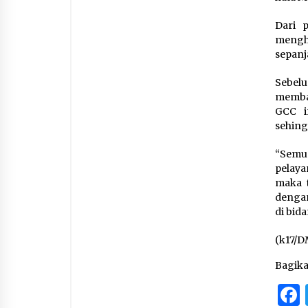
Dari 
mengh
sepanj
Sebelu
memban
GCC i
sehing
“Semu
pelaya
maka 
dengan
di bid
(k17/D
Bagik