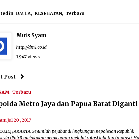
ted in
DM 1 A
,
KESEHATAN
,
Terbaru
Muis Syam
http://dm1.co.id
1,947 views
t Post
GAM
Terbaru
polda Metro Jaya dan Papua Barat Diganti
am Jul 20 , 2017
CO.ID, JAKARTA: Sejumlah pejabat di lingkungan Kepolisian Republik
esia (Polri) melakukan penyegaran melalui rotasi jabatan (mutasi). Hal