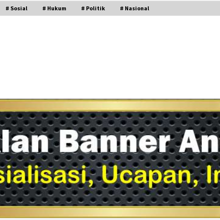
# Sosial
# Hukum
# Politik
# Nasional