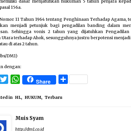
 memiliki dasar menjatuhkan hukuman 5 tahun penjara kepa
pasal 156a.
Nomor 11 Tahun 1964 tentang Penghinaan Terhadap Agama, t
akan menjadi petunjuk bagi pengadilan banding dalam me
usan. Sehingga vonis 2 tahun yang dijatuhkan Pengadilan
a Utara terhadap Ahok, sesungguhnya justru berpotensi menjadi
tau di atas 2 tahun.
dbs/DM1)
an dengan:
Facebook
Twitter
WhatsApp
Share
Share
ted in
HL
,
HUKUM
,
Terbaru
Muis Syam
http://dm1.co.id