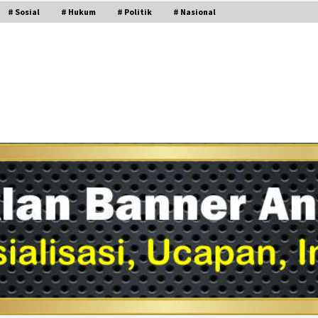
# Sosial
# Hukum
# Politik
# Nasional