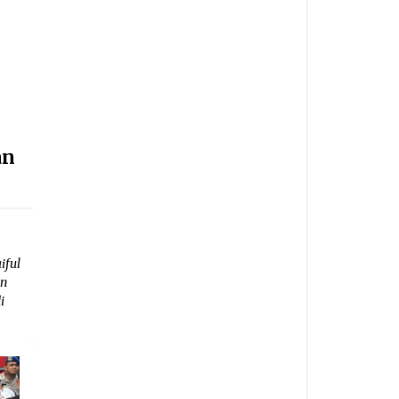
an
iful
an
i