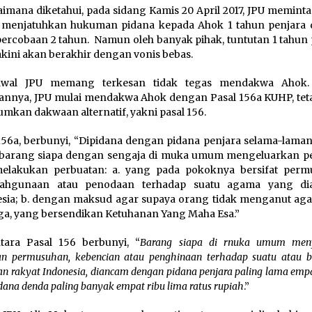
imana diketahui, pada sidang Kamis 20 April 2017, JPU meminta
 menjatuhkan hukuman pidana kepada Ahok 1 tahun penjara
ercobaan 2 tahun. Namun oleh banyak pihak, tuntutan 1 tahun 
yakini akan berakhir dengan vonis bebas.
awal JPU memang terkesan tidak tegas mendakwa Ahok.
nnya, JPU mulai mendakwa Ahok dengan Pasal 156a KUHP, teta
umkan dakwaan alternatif, yakni pasal 156.
156a, berbunyi, “Dipidana dengan pidana penjara selama-laman
 barang siapa dengan sengaja di muka umum mengeluarkan p
melakukan perbuatan: a. yang pada pokoknya bersifat perm
lahgunaan atau penodaan terhadap suatu agama yang di
sia; b. dengan maksud agar supaya orang tidak menganut ag
ga, yang bersendikan Ketuhanan Yang Maha Esa.”
tara Pasal 156 berbunyi, “
Barang siapa di rnuka umum men
an permusuhan, kebencian atau penghinaan terhadap suatu atau 
an rakyat Indonesia, diancam dengan pidana penjara paling lama emp
dana denda paling banyak empat ribu lima ratus rupiah
.”