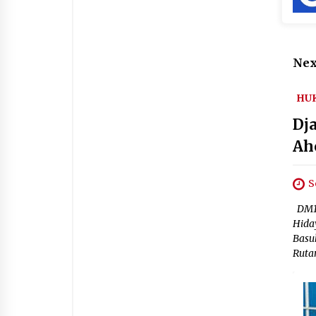
Nex
HU
Dj
Ah
S
DM1.
Hida
Basu
Ruta