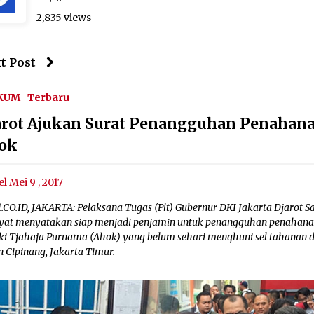
2,835 views
t Post
KUM
Terbaru
arot Ajukan Surat Penangguhan Penahan
ok
el Mei 9 , 2017
CO.ID, JAKARTA: Pelaksana Tugas (Plt) Gubernur DKI Jakarta Djarot Sa
yat menyatakan siap menjadi penjamin untuk penangguhan penahan
ki Tjahaja Purnama (Ahok) yang belum sehari menghuni sel tahanan d
n Cipinang, Jakarta Timur.