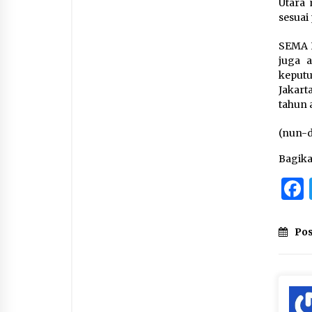
Utara
sesuai 
SEMA 
juga 
keput
Jakart
tahun a
(nun-
Bagik
Pos