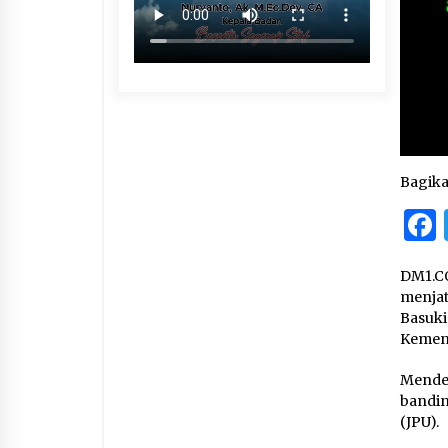
Bagik
DM1.C
menja
Basuki
Kement
Mende
bandin
(JPU).