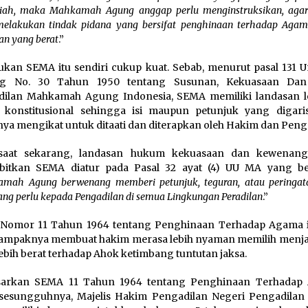
iah, maka Mahkamah Agung anggap perlu menginstruksikan, agar
melakukan tindak pidana yang bersifat penghinaan terhadap Agam
n yang berat
.”
kan SEMA itu sendiri cukup kuat. Sebab, menurut pasal 131 
g No. 30 Tahun 1950 tentang Susunan, Kekuasaan Dan 
ilan Mahkamah Agung Indonesia, SEMA memiliki landasan le
 konstitusional sehingga isi maupun petunjuk yang digari
ya mengikat untuk ditaati dan diterapkan oleh Hakim dan Peng
saat sekarang, landasan hukum kekuasaan dan kewenan
bitkan SEMA diatur pada Pasal 32 ayat (4) UU MA yang be
mah Agung berwenang memberi petunjuk, teguran, atau peringat
ang perlu kepada Pengadilan di semua Lingkungan Peradilan
.”
Nomor 11 Tahun 1964 tentang Penghinaan Terhadap Agama i
tampaknya membuat hakim merasa lebih nyaman memilih menj
lebih berat terhadap Ahok ketimbang tuntutan jaksa.
sarkan SEMA 11 Tahun 1964 tentang Penghinaan Terhadap
esungguhnya, Majelis Hakim Pengadilan Negeri Pengadilan 