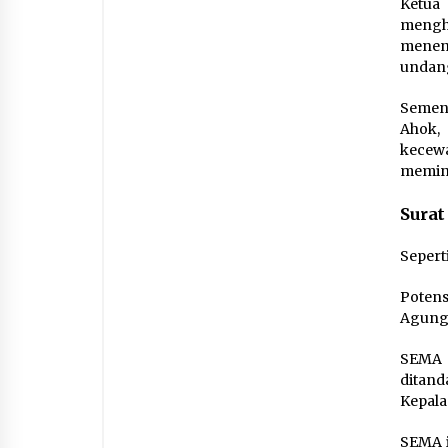
Ketua
mengh
menen
undang,
Semen
Ahok,
kecewa
memin
Sura
Sepert
Potens
Agung 
SEMA 
ditand
Kepala
SEMA i