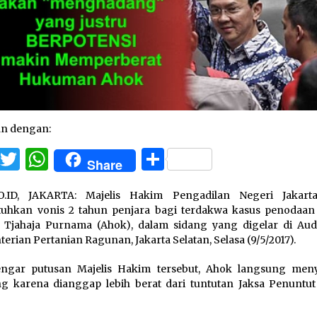
an dengan:
Facebook
Twitter
WhatsApp
Share
Share
O.ID, JAKARTA: Majelis Hakim Pengadilan Negeri Jakart
tuhkan vonis 2 tahun penjara bagi terdakwa kasus penodaa
 Tjahaja Purnama (Ahok), dalam sidang yang digelar di Aud
erian Pertanian Ragunan, Jakarta Selatan, Selasa (9/5/2017).
ngar putusan Majelis Hakim tersebut, Ahok langsung men
g karena dianggap lebih berat dari tuntutan Jaksa Penunt