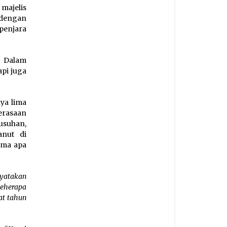
 majelis
 dengan
penjara
 Dalam
pi juga
ya lima
erasaan
usuhan,
anut di
ama apa
yatakan
beherapa
at tahun