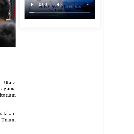
a Utara
n agama
itorium
yatakan
ut Umum