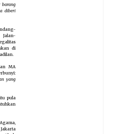
 barang
a diberi
Undang-
Jalan-
galitas
skan di
adilan.
gan MA
rbunyi:
an yang
tu pula
atuhkan
 Agama,
Jakarta