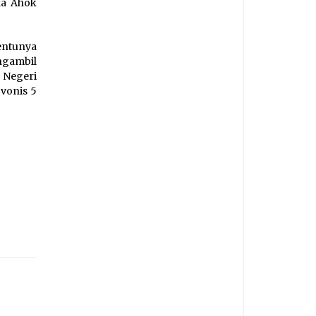
da Ahok
entunya
ngambil
 Negeri
 vonis 5