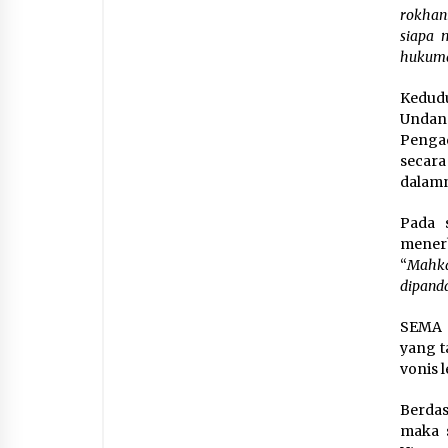
rokhan
siapa 
hukuma
Kedudu
Undan
Pengad
secara
dalamn
Pada 
mener
“
Mahka
dipand
SEMA 
yang 
vonis 
Berda
maka s