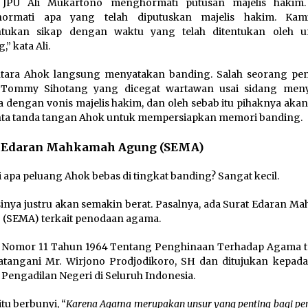
 JPU Ali Mukartono menghormati putusan majelis hakim
ormati apa yang telah diputuskan majelis hakim. Kam
tukan sikap dengan waktu yang telah ditentukan oleh 
” kata Ali.
tara Ahok langsung menyatakan banding. Salah seorang pe
 Tommy Sihotang yang dicegat wartawan usai sidang men
 dengan vonis majelis hakim, dan oleh sebab itu pihaknya akan
ta tanda tangan Ahok untuk mempersiapkan memori banding.
t Edaran Mahkamah Agung (SEMA)
i apa peluang Ahok bebas di tingkat banding? Sangat kecil.
inya justru akan semakin berat. Pasalnya, ada Surat Edaran M
(SEMA) terkait penodaan agama.
Nomor 11 Tahun 1964 Tentang Penghinaan Terhadap Agama t
atangani Mr. Wirjono Prodjodikoro, SH dan ditujukan kepad
 Pengadilan Negeri di Seluruh Indonesia.
tu berbunyi, “
Karena Agama merupakan unsur yang penting bagi pe