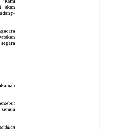
. “Kami
i akan
undang-
ngacara
yatakan
 segera
ahkamah
ersebut
a semua
ndidikan