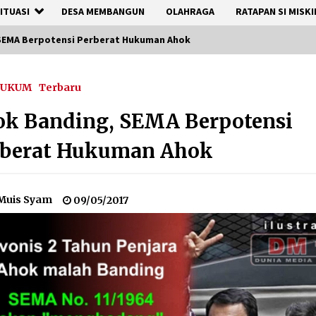
ITUASI
DESA MEMBANGUN
OLAHRAGA
RATAPAN SI MISKI
SEMA Berpotensi Perberat Hukuman Ahok
UKUM
Terbaru
ok Banding, SEMA Berpotensi
rberat Hukuman Ahok
Muis Syam
09/05/2017