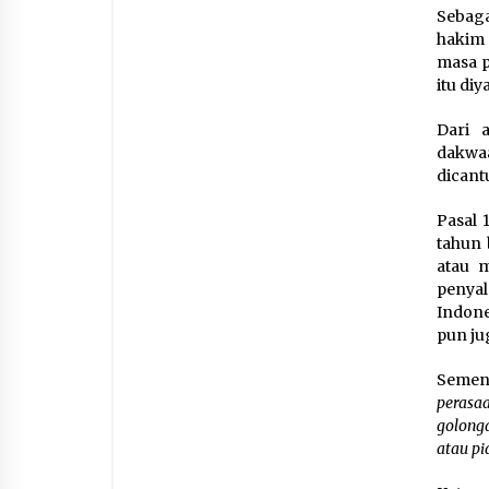
Sebaga
hakim
masa p
itu di
Dari 
dakwaa
dicant
Pasal 
tahun
atau 
penya
Indone
pun ju
Semen
perasa
golong
atau pi