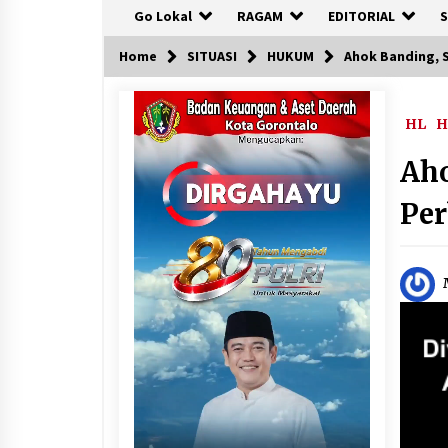
Go Lokal
RAGAM
EDITORIAL
S
Home
SITUASI
HUKUM
Ahok Banding, 
HL
H
Ah
Pe