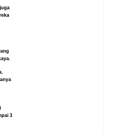
 juga
reka
rang
kaya.
a,
hanya
i
mpai 3