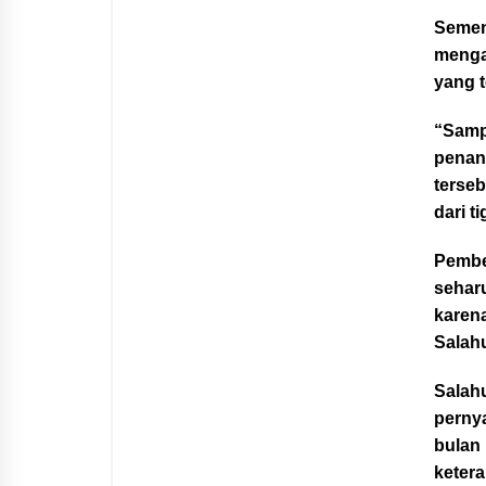
Sement
menga
yang 
“Samp
penan
terseb
dari t
Pember
sehar
karena
Salah
Salah
perny
bulan 
ketera