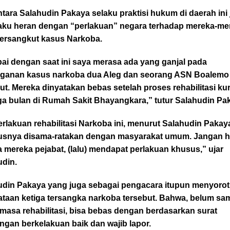
ara Salahudin Pakaya selaku praktisi hukum di daerah ini
ku heran dengan “perlakuan” negara terhadap mereka-me
tersangkut kasus Narkoba.
ai dengan saat ini saya merasa ada yang ganjal pada
ganan kasus narkoba dua Aleg dan seorang ASN Boalemo
ut. Mereka dinyatakan bebas setelah proses rehabilitasi ku
iga bulan di Rumah Sakit Bhayangkara,” tutur Salahudin Pa
lakuan rehabilitasi Narkoba ini, menurut Salahudin Pakay
usnya disama-ratakan dengan masyarakat umum. Jangan 
 mereka pejabat, (lalu) mendapat perlakuan khusus,” ujar
udin.
udin Pakaya yang juga sebagai pengacara itupun menyorot
ataan ketiga tersangka narkoba tersebut. Bahwa, belum sa
masa rehabilitasi, bisa bebas dengan berdasarkan surat
ngan berkelakuan baik dan wajib lapor.