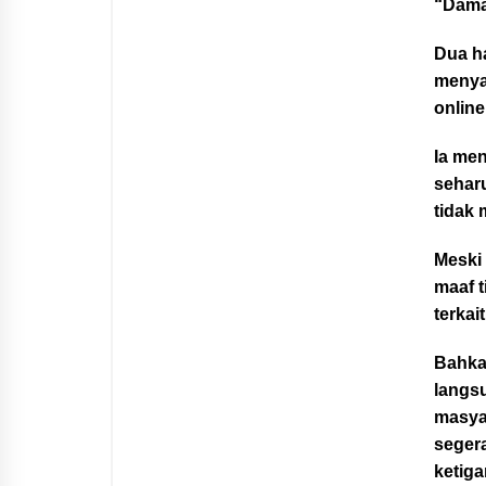
“Damai
Dua h
menya
online
Ia me
seharu
tidak 
Meski 
maaf t
terkai
Bahka
langs
masya
segera
ketiga