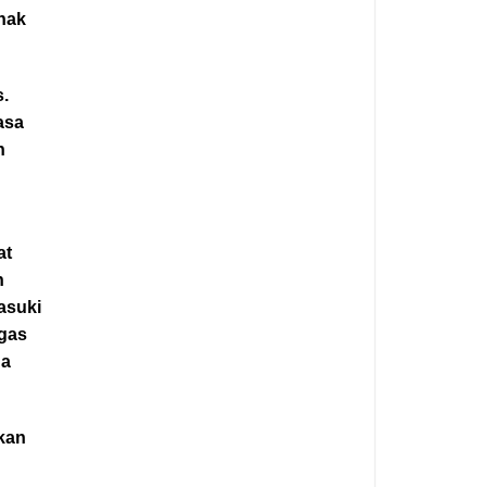
ihak
s.
asa
n
n
at
n
asuki
ugas
da
kan
n