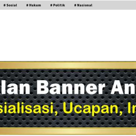
# Sosial
# Hukum
# Politik
# Nasional