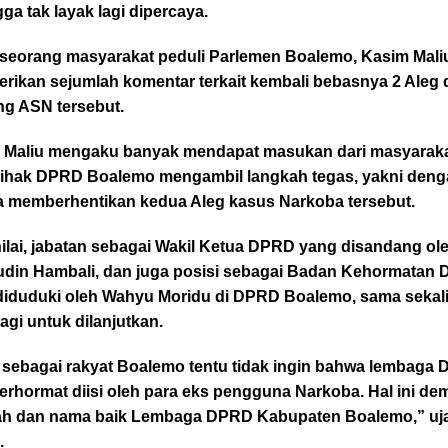
ga tak layak lagi dipercaya.
 seorang masyarakat peduli Parlemen Boalemo, Kasim Mali
rikan sejumlah komentar terkait kembali bebasnya 2 Aleg 
ng ASN tersebut.
 Maliu mengaku banyak mendapat masukan dari masyaraka
pihak DPRD Boalemo mengambil langkah tegas, yakni den
a memberhentikan kedua Aleg kasus Narkoba tersebut.
ilai, jabatan sebagai Wakil Ketua DPRD yang disandang ol
din Hambali, dan juga posisi sebagai Badan Kehormatan
diduduki oleh Wahyu Moridu di DPRD Boalemo, sama sekali
lagi untuk dilanjutkan.
 sebagai rakyat Boalemo tentu tidak ingin bahwa lembaga
erhormat diisi oleh para eks pengguna Narkoba. Hal ini de
h dan nama baik Lembaga DPRD Kabupaten Boalemo,” uj
.