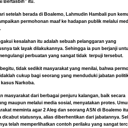
 Bertasbih” itu.
ari setelah berada di Boalemo, Lahmudin Hambali pun kem
mpaikan permohonan maaf ke hadapan publik melalui med
.
ngakui kesalahan itu adalah sebuah pelanggaran yang
snya tak layak dilakukannya. Sehingga ia pun berjanji unt
mengulangi perbuatan yang sangat tidak terpuji tersebut.
begitu, tidak sedikit masyarakat yang menilai, bahwa per
idaklah cukup bagi seorang yang menduduki jabatan politi
t kasus Narkoba.
n masyarakat dari berbagai penjuru kalangan, baik secara
ung maupun melalui media sosial, menyatakan protes. Um
rakat meminta agar 2 Aleg dan seorang ASN di Boalemo it
 dicabut statusnya, alias diberhentikan dari jabatannya. Se
nya telah memperlihatkan contoh perilaku yang sangat terc