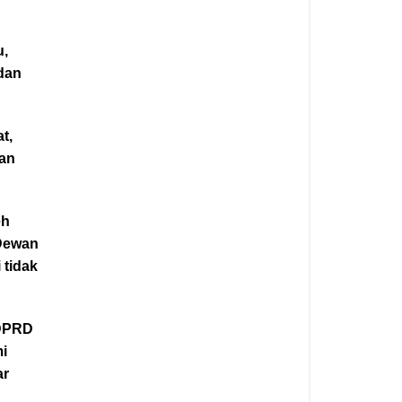
u,
dan
t,
gan
eh
 Dewan
 tidak
 DPRD
mi
ar