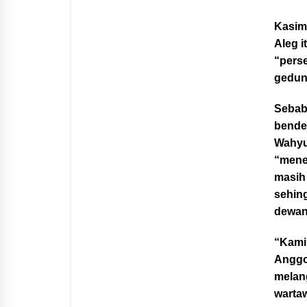
Kasim
Aleg i
“pers
gedun
Sebab,
bende
Wahyu
“mene
masih
sehing
dewan
“Kami
Anggo
melan
wartaw