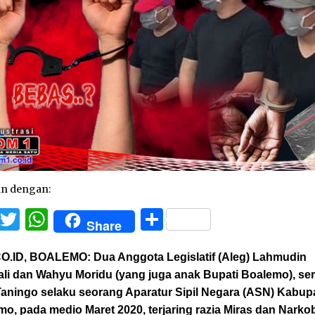
an dengan:
Facebook
Twitter
WhatsApp
Share
Share
O.ID, BOALEMO:
Dua Anggota Legislatif (Aleg) Lahmudin
li dan Wahyu Moridu (yang juga anak Bupati Boalemo), ser
Taningo selaku seorang Aparatur Sipil Negara (ASN) Kabup
o, pada medio Maret 2020, terjaring razia Miras dan Narkob