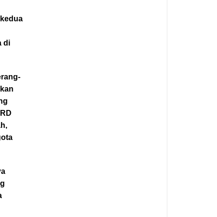
 kedua
 di
erang-
hkan
ng
PRD
h,
gota
ya
ng
a