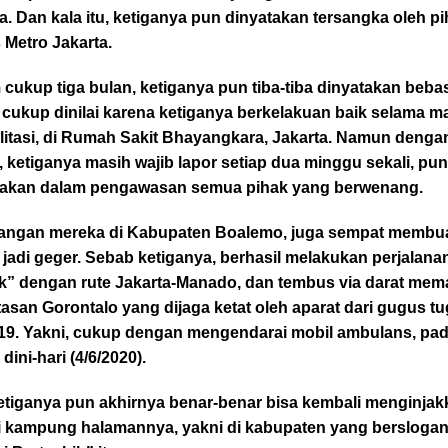
a. Dan kala itu, ketiganya pun dinyatakan tersangka oleh p
 Metro Jakarta.
cukup tiga bulan, ketiganya pun tiba-tiba dinyatakan beba
 cukup dinilai karena ketiganya berkelakuan baik selama m
litasi, di Rumah Sakit Bhayangkara, Jakarta. Namun denga
, ketiganya masih wajib lapor setiap dua minggu sekali, pu
takan dalam pengawasan semua pihak yang berwenang.
angan mereka di Kabupaten Boalemo, juga sempat membu
 jadi geger. Sebab ketiganya, berhasil melakukan perjalana
k” dengan rute Jakarta-Manado, dan tembus via darat mem
asan Gorontalo yang dijaga ketat oleh aparat dari gugus t
19. Yakni, cukup dengan mengendarai mobil ambulans, pa
dini-hari (4/6/2020).
etiganya pun akhirnya benar-benar bisa kembali menginjak
di kampung halamannya, yakni di kabupaten yang bersloga