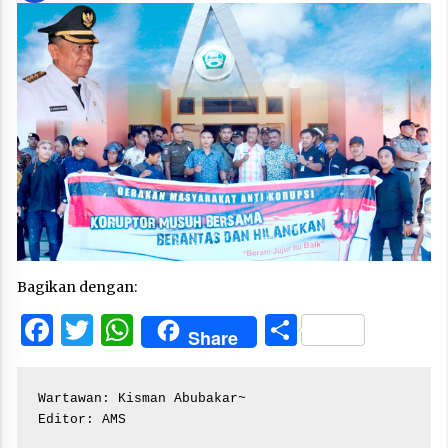
Bagikan dengan:
Facebook
Twitter
WhatsApp
Share
Share
Wartawan: Kisman Abubakar~

Editor: AMS