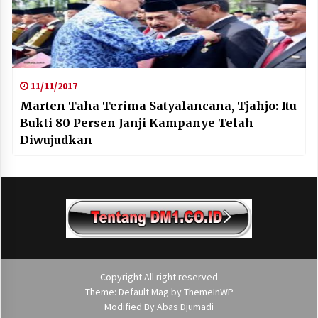
11/11/2017
Marten Taha Terima Satyalancana, Tjahjo: Itu
Bukti 80 Persen Janji Kampanye Telah
Diwujudkan
Copyright All right reserved
Theme: Default Mag by
ThemeInWP
Modified By
Abas Djumadi