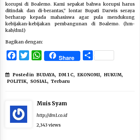
korupsi di Boalemo. Kami sepakat bahwa korupsi harus
ditindak dan di-berantas,” lontar Bupati Darwis seraya
berharap kepada mahasiswa agar pula mendukung
kebijakan-kebijakan pembangunan di Boalemo. (hm-
kab/dm1)
Bagikan dengan:
Facebook
Twitter
WhatsApp
Share
Share
Posted in
BUDAYA
,
DM 1 C
,
EKONOMI
,
HUKUM
,
POLITIK
,
SOSIAL
,
Terbaru
Muis Syam
http://dm1.co.id
2,343 views