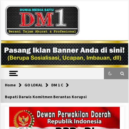
Skip
to
content
DM1
Home
GO LOKAL
DM 1 C
Bupati Darwis Komitmen Berantas Korupsi