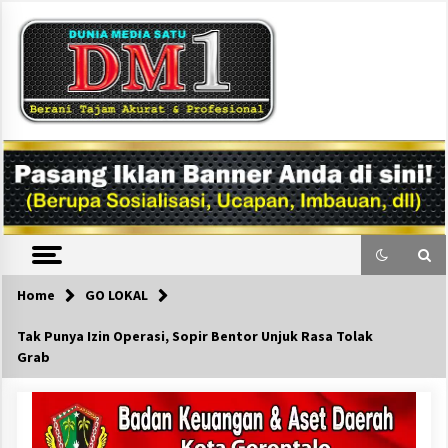
Skip
to
content
DM1
Home
GO LOKAL
Tak Punya Izin Operasi, Sopir Bentor Unjuk Rasa Tolak
Grab