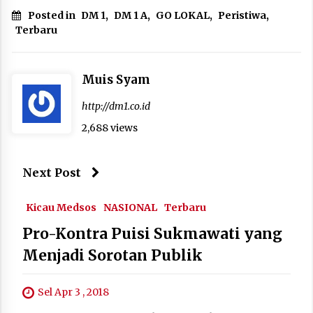
Posted in
DM 1
,
DM 1 A
,
GO LOKAL
,
Peristiwa
,
Terbaru
Muis Syam
http://dm1.co.id
2,688 views
Next Post
Kicau Medsos
NASIONAL
Terbaru
Pro-Kontra Puisi Sukmawati yang
Menjadi Sorotan Publik
Sel Apr 3 , 2018