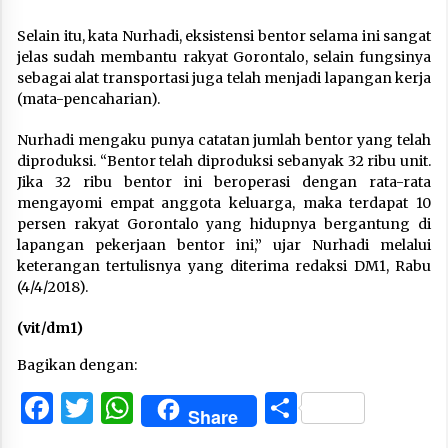
Selain itu, kata Nurhadi, eksistensi bentor selama ini sangat
jelas sudah membantu rakyat Gorontalo, selain fungsinya
sebagai alat transportasi juga telah menjadi lapangan kerja
(mata-pencaharian).
Nurhadi mengaku punya catatan jumlah bentor yang telah
diproduksi. “Bentor telah diproduksi sebanyak 32 ribu unit.
Jika 32 ribu bentor ini beroperasi dengan rata-rata
mengayomi empat anggota keluarga, maka terdapat 10
persen rakyat Gorontalo yang hidupnya bergantung di
lapangan pekerjaan bentor ini,” ujar Nurhadi melalui
keterangan tertulisnya yang diterima redaksi DM1, Rabu
(4/4/2018).
(vit/dm1)
Bagikan dengan:
Facebook
Twitter
WhatsApp
Share
Share