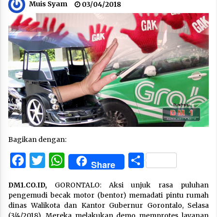
Muis Syam
03/04/2018
Bagikan dengan:
Facebook
Twitter
WhatsApp
Share
Share
DM1.CO.ID,
GORONTALO: Aksi unjuk rasa puluhan
pengemudi becak motor (bentor) memadati pintu rumah
dinas Walikota dan Kantor Gubernur Gorontalo, Selasa
(3/4/2018). Mereka melakukan demo memprotes layanan