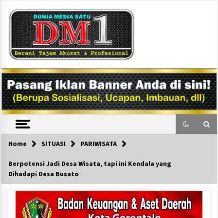
Skip
to
content
DM1
Home
SITUASI
PARIWISATA
Berpotensi Jadi Desa Wisata, tapi ini Kendala yang
Dihadapi Desa Busato