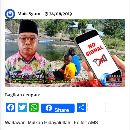
Muis Syam
24/08/2019
Bagikan dengan:
Facebook
Twitter
WhatsApp
Share
Share
Wartawan: Mulkan Hidayatullah | Editor: AMS