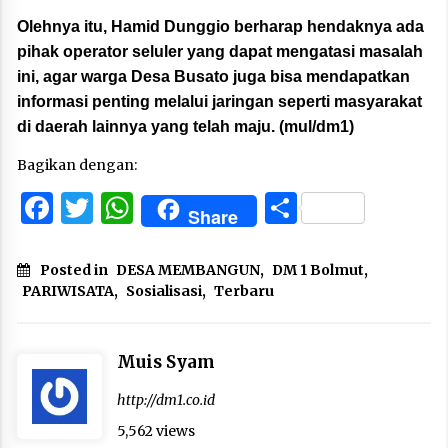
Olehnya itu, Hamid Dunggio berharap hendaknya ada
pihak operator seluler yang dapat mengatasi masalah
ini, agar warga Desa Busato juga bisa mendapatkan
informasi penting melalui jaringan seperti masyarakat
di daerah lainnya yang telah maju.
(mul/dm1)
Bagikan dengan:
Facebook
Twitter
WhatsApp
Share
Share
Posted in
DESA MEMBANGUN
,
DM 1 Bolmut
,
PARIWISATA
,
Sosialisasi
,
Terbaru
Muis Syam
http://dm1.co.id
5,562 views