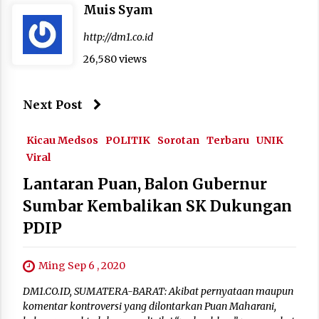
Muis Syam
http://dm1.co.id
26,580 views
Next Post
Kicau Medsos
POLITIK
Sorotan
Terbaru
UNIK
Viral
Lantaran Puan, Balon Gubernur
Sumbar Kembalikan SK Dukungan
PDIP
Ming Sep 6 , 2020
DM1.CO.ID, SUMATERA-BARAT: Akibat pernyataan maupun
komentar kontroversi yang dilontarkan Puan Maharani,