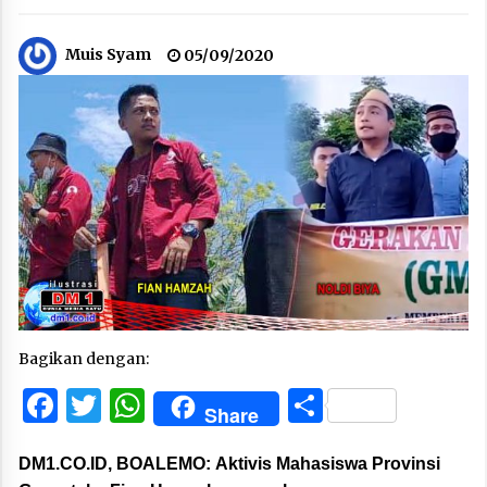
Muis Syam
05/09/2020
Bagikan dengan:
Facebook
Twitter
WhatsApp
Share
Share
DM1.CO.ID, BOALEMO
: Aktivis Mahasiswa Provinsi