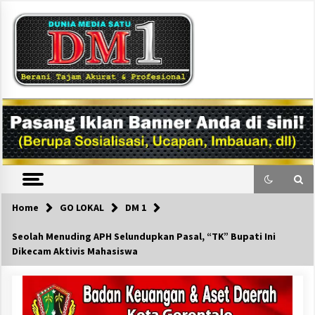
Skip
to
content
DM1
Home
GO LOKAL
DM 1
Seolah Menuding APH Selundupkan Pasal, “TK” Bupati Ini
Dikecam Aktivis Mahasiswa