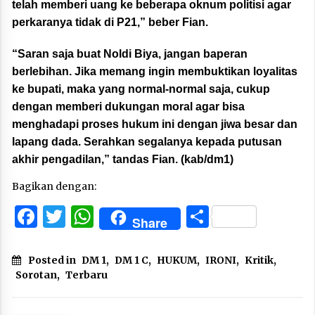
telah memberi uang ke beberapa oknum politisi agar
perkaranya tidak di P21,” beber Fian.
“Saran saja buat Noldi Biya, jangan baperan
berlebihan. Jika memang ingin membuktikan loyalitas
ke bupati, maka yang normal-normal saja, cukup
dengan memberi dukungan moral agar bisa
menghadapi proses hukum ini dengan jiwa besar dan
lapang dada. Serahkan segalanya kepada putusan
akhir pengadilan,” tandas Fian. (kab/dm1)
Bagikan dengan:
Facebook
Twitter
WhatsApp
Share
Share
Posted in
DM 1
,
DM 1 C
,
HUKUM
,
IRONI
,
Kritik
,
Sorotan
,
Terbaru