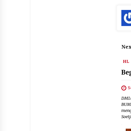
Nex
HL
Be
S
DM1.
BUMN
meng
Soetj