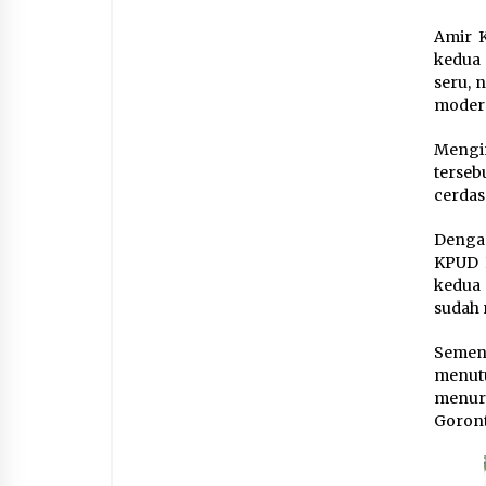
Amir K
kedua 
seru, 
modera
Mengin
terse
cerdas
Dengan
KPUD 
kedua
sudah 
Semen
menut
menur
Goront