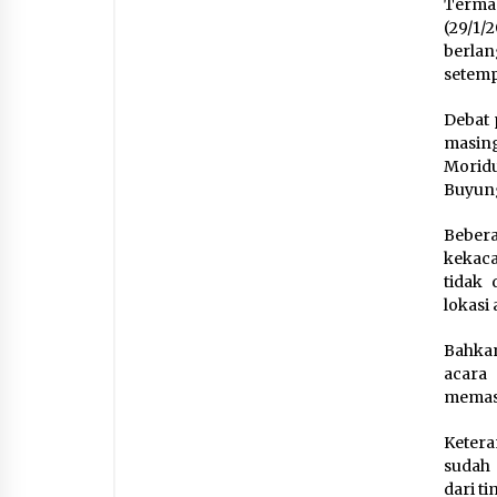
Terma
(29/1
berla
setemp
Debat 
masing
Morid
Buyung
Beber
kekac
tidak 
lokasi 
Bahkan
acara
memasu
Ketera
sudah 
dari t