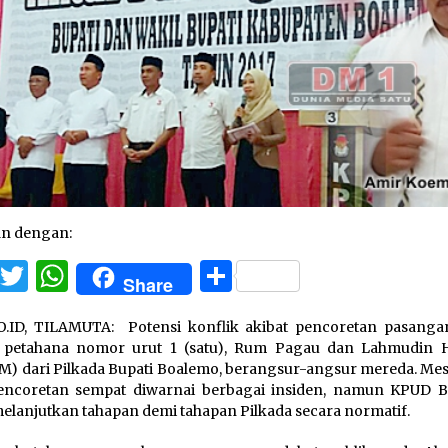
an dengan:
Facebook
Twitter
WhatsApp
Share
Share
.ID, TILAMUTA: Potensi konflik akibat pencoretan pasanga
i petahana nomor urut 1 (satu), Rum Pagau dan Lahmudin 
) dari Pilkada Bupati Boalemo, berangsur-angsur mereda. Mes
pencoretan sempat diwarnai berbagai insiden, namun KPUD 
melanjutkan tahapan demi tahapan Pilkada secara normatif.