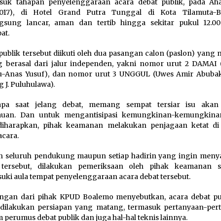
suk tahapan penyelenggaraan acara debat publik, pada Ah
/2017), di Hotel Grand Putra Tunggal di Kota Tilamuta-
ngsung lancar, aman dan tertib hingga sekitar pukul 12.0
at.
publik tersebut diikuti oleh dua pasangan calon (paslon) yang
 berasal dari jalur independen, yakni nomor urut 2 DAMAI 
u-Anas Yusuf), dan nomor urut 3 UNGGUL (Uwes Amir Abuba
 J. Puluhulawa).
apa saat jelang debat, memang sempat tersiar isu akan 
auan. Dan untuk mengantisipasi kemungkinan-kemungkin
diharapkan, pihak keamanan melakukan penjagaan ketat di 
acara.
 seluruh pendukung maupun setiap hadirin yang ingin meny
 tersebut, dilakukan pemeriksaan oleh pihak keamanan 
ki aula tempat penyelenggaraan acara debat tersebut.
ngan dari pihak KPUD Boalemo menyebutkan, acara debat pub
dilakukan persiapan yang matang, termasuk pertanyaan-per
im perumus debat publik dan juga hal-hal teknis lainnya.