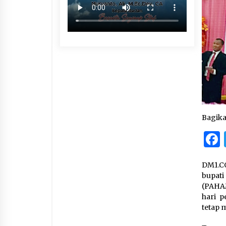
Bagik
DM1.CO
bupat
(PAHAM
hari 
tetap 