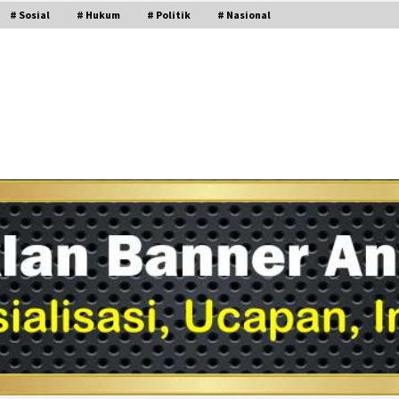
# Sosial
# Hukum
# Politik
# Nasional