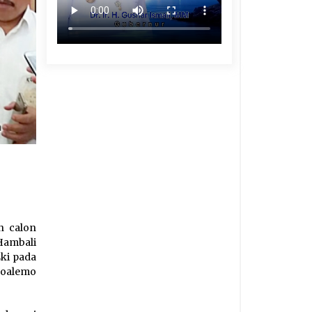
n calon
Hambali
ki pada
Boalemo