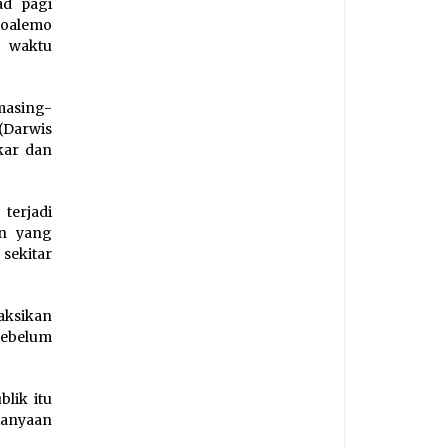
ad pagi
Boalemo
0 waktu
 masing-
(Darwis
kar dan
terjadi
an yang
sekitar
aksikan
sebelum
lik itu
tanyaan