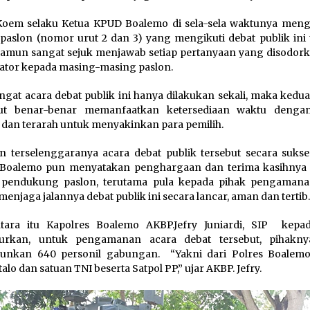
oem selaku Ketua KPUD Boalemo di sela-sela waktunya meng
paslon (nomor urut 2 dan 3) yang mengikuti debat publik ini t
namun sangat sejuk menjawab setiap pertanyaan yang disodork
tor kepada masing-masing paslon.
gat acara debat publik ini hanya dilakukan sekali, maka kedua
but benar-benar memanfaatkan ketersediaan waktu dengan
 dan terarah untuk menyakinkan para pemilih.
 terselenggaranya acara debat publik tersebut secara sukse
Boalemo pun menyatakan penghargaan dan terima kasihnya
 pendukung paslon, terutama pula kepada pihak pengaman
menjaga jalannya debat publik ini secara lancar, aman dan tertib
tara itu Kapolres Boalemo AKBP.Jefry Juniardi, SIP kep
urkan, untuk pengamanan acara debat tersebut, pihakny
unkan 640 personil gabungan. “Yakni dari Polres Boalemo
alo dan satuan TNI beserta Satpol PP,” ujar AKBP. Jefry.