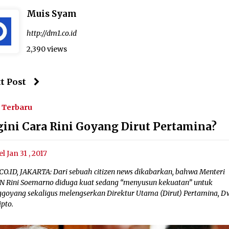
Muis Syam
http://dm1.co.id
2,390 views
t Post
Terbaru
gini Cara Rini Goyang Dirut Pertamina?
el Jan 31 , 2017
CO.ID, JAKARTA: Dari sebuah citizen news dikabarkan, bahwa Menteri
 Rini Soemarno diduga kuat sedang “menyusun kekuatan” untuk
goyang sekaligus melengserkan Direktur Utama (Dirut) Pertamina, D
ipto.