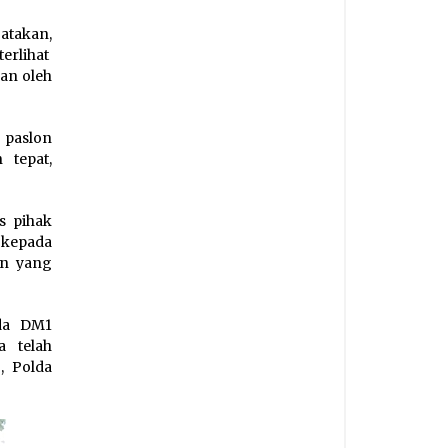
atakan,
erlihat
an oleh
 paslon
 tepat,
s pihak
 kepada
an yang
.
ada DM1
a telah
, Polda