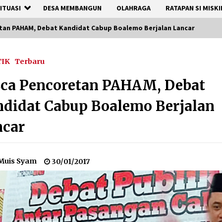
ITUASI
DESA MEMBANGUN
OLAHRAGA
RATAPAN SI MISKI
tan PAHAM, Debat Kandidat Cabup Boalemo Berjalan Lancar
TIK
Terbaru
sca Pencoretan PAHAM, Debat
didat Cabup Boalemo Berjalan
ncar
Muis Syam
30/01/2017