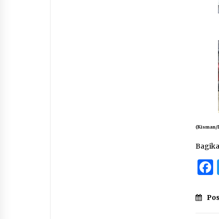
(Kisman/
Bagik
Pos