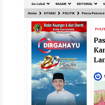
Go Lokal
RAGAM
EDITORIAL
S
Home
SITUASI
POLITIK
Pasca Pencore
POLI
Pa
Kan
La