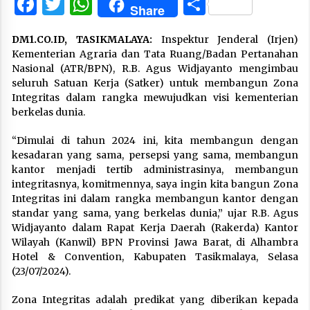
Facebook
Twitter
WhatsApp
Share
Share
DM1.CO.ID, TASIKMALAYA:
Inspektur Jenderal (Irjen)
Kementerian Agraria dan Tata Ruang/Badan Pertanahan
Nasional (ATR/BPN), R.B. Agus Widjayanto mengimbau
seluruh Satuan Kerja (Satker) untuk membangun Zona
Integritas dalam rangka mewujudkan visi kementerian
berkelas dunia.
“Dimulai di tahun 2024 ini, kita membangun dengan
kesadaran yang sama, persepsi yang sama, membangun
kantor menjadi tertib administrasinya, membangun
integritasnya, komitmennya, saya ingin kita bangun Zona
Integritas ini dalam rangka membangun kantor dengan
standar yang sama, yang berkelas dunia,” ujar R.B. Agus
Widjayanto dalam Rapat Kerja Daerah (Rakerda) Kantor
Wilayah (Kanwil) BPN Provinsi Jawa Barat, di Alhambra
Hotel & Convention, Kabupaten Tasikmalaya, Selasa
(23/07/2024).
Zona Integritas adalah predikat yang diberikan kepada