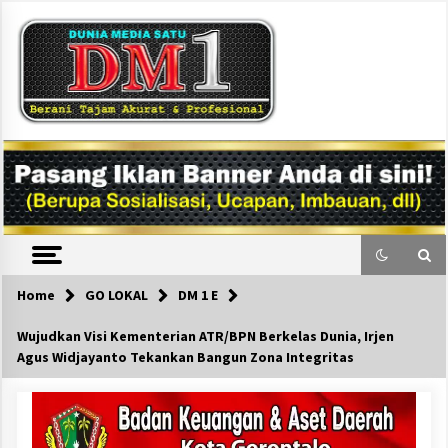
Skip
to
content
DM1
Home
GO LOKAL
DM 1 E
Wujudkan Visi Kementerian ATR/BPN Berkelas Dunia, Irjen
Agus Widjayanto Tekankan Bangun Zona Integritas