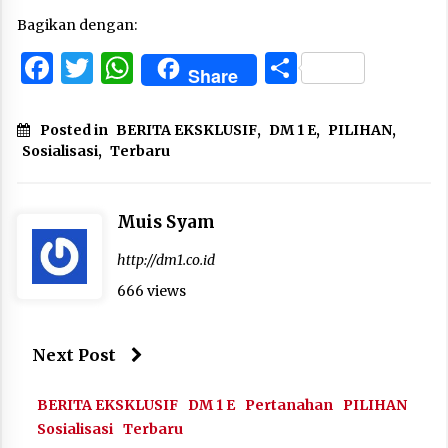
Bagikan dengan:
Facebook
Twitter
WhatsApp
Share
Share
Posted in
BERITA EKSKLUSIF
,
DM 1 E
,
PILIHAN
,
Sosialisasi
,
Terbaru
Muis Syam
http://dm1.co.id
666 views
Next Post
BERITA EKSKLUSIF
DM 1 E
Pertanahan
PILIHAN
Sosialisasi
Terbaru