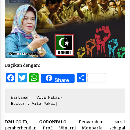
Bagikan dengan:
Facebook
Twitter
WhatsApp
Share
Share
Wartawan : Vita Pakai~

Editor : Vita Pakai|
DM1.CO.ID, GORONTALO
: Penyerahan surat
pemberhentian Prof. Winarni Monoarfa, sebagai