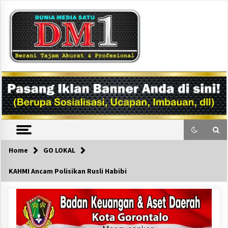
Skip
to
content
DM1
Home
GO LOKAL
KAHMI Ancam Polisikan Rusli Habibi