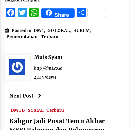
Facebook
Twitter
WhatsApp
Share
Share
Posted in
DM 1
,
GO LOKAL
,
HUKUM
,
Pemerintahan
,
Terbaru
Muis Syam
http://dm1.co.id
2,334 views
Next Post
DM 1 B
SOSIAL
Terbaru
Kabgor Jadi Pusat Temu Akbar