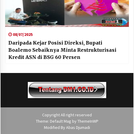
08/07/2025
Daripada Kejar Posisi Direksi, Bupati
Boalemo Sebaiknya Minta Restrukturisasi
Kredit ASN di BSG 60 Persen
Copyright All right reserved
Theme: Default Mag by
ThemeInWP
Modified By
Abas Djumadi