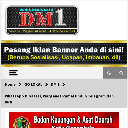
Skip
to
content
DM1
Home
GO LOKAL
DM 1
WhatsApp Dibatasi, Warganet Ramai Unduh Telegram dan
VPN