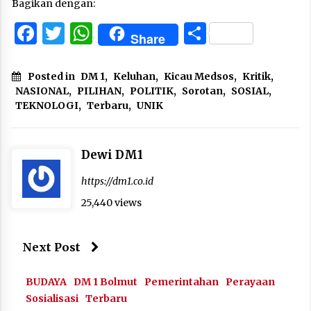
Bagikan dengan:
Facebook
Twitter
WhatsApp
Share
Share
Posted in
DM 1
,
Keluhan
,
Kicau Medsos
,
Kritik
,
NASIONAL
,
PILIHAN
,
POLITIK
,
Sorotan
,
SOSIAL
,
TEKNOLOGI
,
Terbaru
,
UNIK
Dewi DM1
https://dm1.co.id
25,440 views
Next Post
BUDAYA
DM 1 Bolmut
Pemerintahan
Perayaan
Sosialisasi
Terbaru