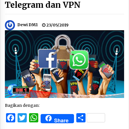
Telegram dan VPN
Dewi DM1
23/05/2019
Bagikan dengan:
Facebook
Twitter
WhatsApp
Share
Share