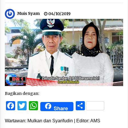
Muis Syam
04/10/2019
Bagikan dengan:
Facebook
Twitter
WhatsApp
Share
Share
Wartawan: Mulkan dan Syarifudin | Editor: AMS