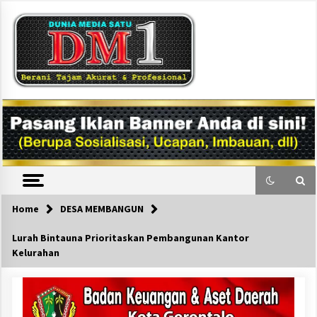
Skip
to
content
DM1
Home
DESA MEMBANGUN
Lurah Bintauna Prioritaskan Pembangunan Kantor
Kelurahan