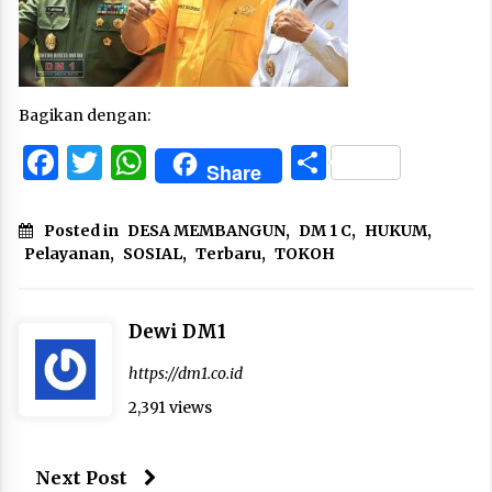
Bagikan dengan:
Facebook
Twitter
WhatsApp
Share
Share
Posted in
DESA MEMBANGUN
,
DM 1 C
,
HUKUM
,
Pelayanan
,
SOSIAL
,
Terbaru
,
TOKOH
Dewi DM1
https://dm1.co.id
2,391 views
Next Post