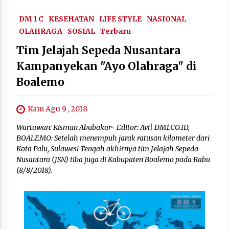
DM 1 C
KESEHATAN
LIFE STYLE
NASIONAL
OLAHRAGA
SOSIAL
Terbaru
Tim Jelajah Sepeda Nusantara
Kampanyekan "Ayo Olahraga" di
Boalemo
Kam Agu 9 , 2018
Wartawan: Kisman Abubakar~ Editor: Avi| DM1.CO.ID,
BOALEMO: Setelah menempuh jarak ratusan kilometer dari
Kota Palu, Sulawesi Tengah akhirnya tim Jelajah Sepeda
Nusantara (JSN) tiba juga di Kabupaten Boalemo pada Rabu
(8/8/2018).