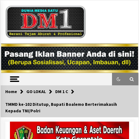
Skip
to
content
DM1
Home
GO LOKAL
DM 1 C
TMMD ke-102 Ditutup, Bupati Boalemo Berterimakasih
Kepada TNI/Polri