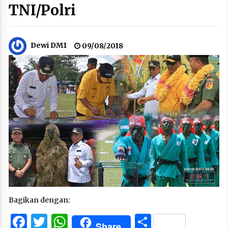
TNI/Polri
Dewi DM1
09/08/2018
Bagikan dengan:
Facebook
Twitter
WhatsApp
Share
Share