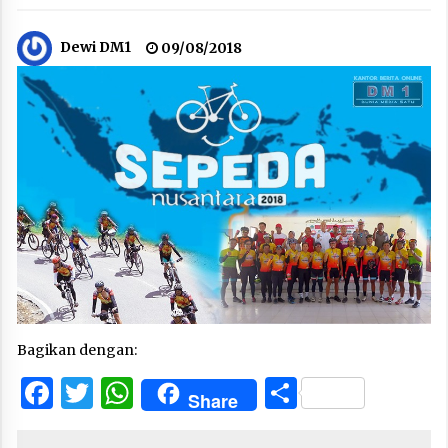
Dewi DM1
09/08/2018
Bagikan dengan:
Facebook
Twitter
WhatsApp
Share
Share