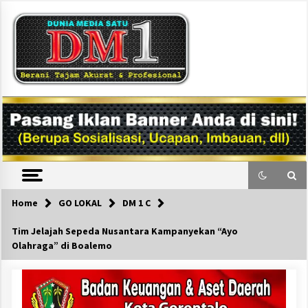
Skip
to
content
DM1
Home
GO LOKAL
DM 1 C
Tim Jelajah Sepeda Nusantara Kampanyekan “Ayo
Olahraga” di Boalemo