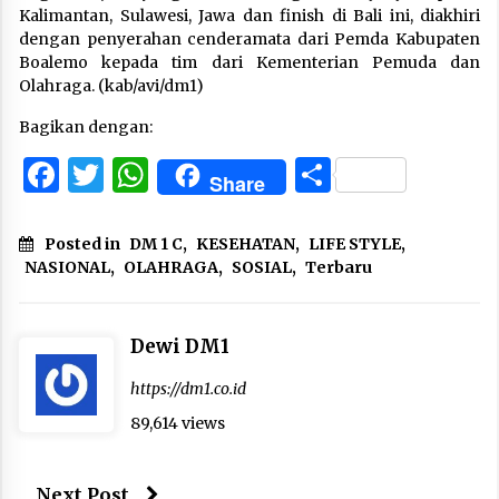
Kalimantan, Sulawesi, Jawa dan finish di Bali ini, diakhiri
dengan penyerahan cenderamata dari Pemda Kabupaten
Boalemo kepada tim dari Kementerian Pemuda dan
Olahraga. (kab/avi/dm1)
Bagikan dengan:
Facebook
Twitter
WhatsApp
Share
Share
Posted in
DM 1 C
,
KESEHATAN
,
LIFE STYLE
,
NASIONAL
,
OLAHRAGA
,
SOSIAL
,
Terbaru
Dewi DM1
https://dm1.co.id
89,614 views
Next Post