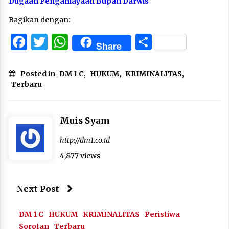
Dugaan Penganiayaan Bupati Darwis
Bagikan dengan:
Facebook
Twitter
WhatsApp
Share
Share
Posted in
DM 1 C
,
HUKUM
,
KRIMINALITAS
,
Terbaru
Muis Syam
http://dm1.co.id
4,877 views
Next Post
DM 1 C
HUKUM
KRIMINALITAS
Peristiwa
Sorotan
Terbaru