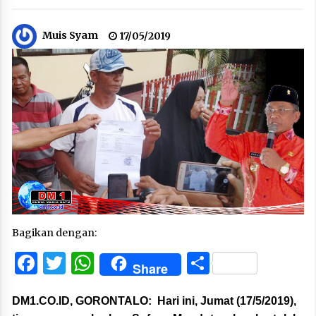
Muis Syam
17/05/2019
Bagikan dengan:
Facebook
Twitter
WhatsApp
Share
Share
DM1.CO.ID, GORONTALO:
Hari ini, Jumat (17/5/2019),