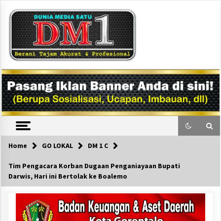
Skip
to
content
DM1
Home
GO LOKAL
DM 1 C
Tim Pengacara Korban Dugaan Penganiayaan Bupati
Darwis, Hari ini Bertolak ke Boalemo