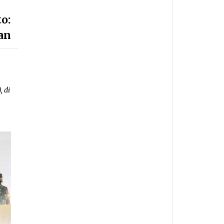
o:
an
 di