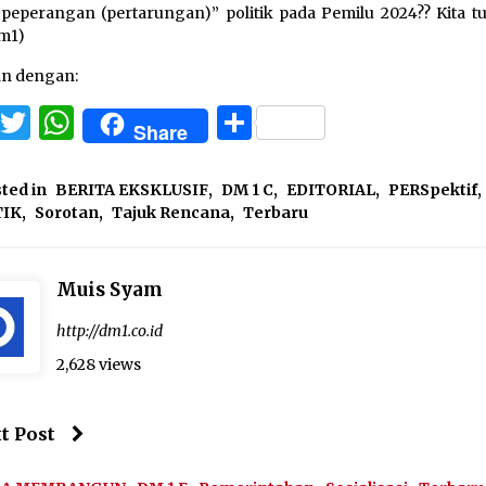
peperangan (pertarungan)” politik pada Pemilu 2024?? Kita tu
m1)
an dengan:
Facebook
Twitter
WhatsApp
Share
Share
ted in
BERITA EKSKLUSIF
,
DM 1 C
,
EDITORIAL
,
PERSpektif
,
TIK
,
Sorotan
,
Tajuk Rencana
,
Terbaru
Muis Syam
http://dm1.co.id
2,628 views
t Post