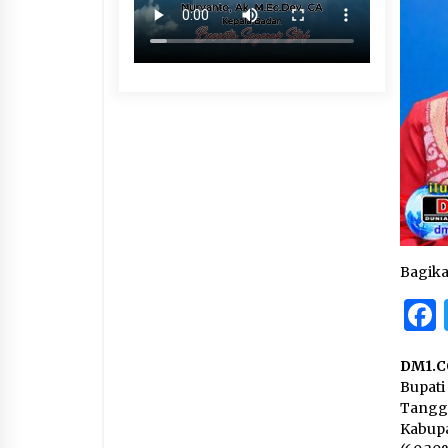
Bagik
DM1.C
Bupati
Tangga
Kabup