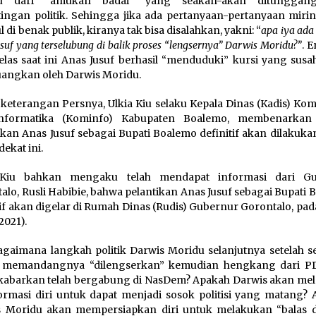
u dari “amukan badai” yang seakan-akan ditunggang
ingan politik. Sehingga jika ada pertanyaan-pertanyaan miri
 di benak publik, kiranya tak bisa disalahkan, yakni: “
apa iya ada
suf yang terselubung di balik proses “lengsernya” Darwis Moridu?”
. E
elas saat ini Anas Jusuf berhasil “menduduki” kursi yang susa
uangkan oleh Darwis Moridu.
keterangan Persnya, Ulkia Kiu selaku Kepala Dinas (Kadis) Kom
nformatika (Kominfo) Kabupaten Boalemo, membenarkan
ikan Anas Jusuf sebagai Bupati Boalemo definitif akan dilakuk
ekat ini.
 Kiu bahkan mengaku telah mendapat informasi dari Gu
alo, Rusli Habibie, bahwa pelantikan Anas Jusuf sebagai Bupati
tif akan digelar di Rumah Dinas (Rudis) Gubernur Gorontalo, pa
2021).
agaimana langkah politik Darwis Moridu selanjutnya setelah s
 memandangnya “dilengserkan” kemudian hengkang dari PD
ikabarkan telah bergabung di NasDem? Apakah Darwis akan me
ormasi diri untuk dapat menjadi sosok politisi yang matang? 
s Moridu akan mempersiapkan diri untuk melakukan “balas