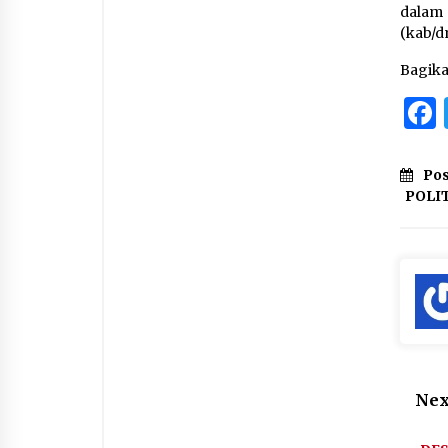
dalam 
(kab/d
Bagik
Pos
POLI
Nex