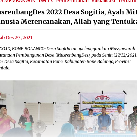
SA MEMBANGUN
DM 1 E
Pemerintahan
Sosialisasi
Terbaru
srenbangDes 2022 Desa Sogitia, Ayah Mit
nusia Merencanakan, Allah yang Tentuk
ab Des 29 , 2021
CO.ID, BONE BOLANGO: Desa Sogitia menyelenggarakan Musyawarah
ncanaan Pembangunan Desa (MusrenbangDes), pada Senin (27/12/2021),
or Desa Sogitia, Kecamatan Bone, Kabupaten Bone Bolango, Provinsi
ntalo.