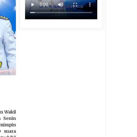
an Wakil
a Senin
emimpin
 suara