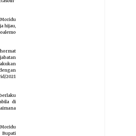
rtasbih”
 Moridu
 hijau,
 Boalemo
 hormat
jabatan
lakukan
 dengan
id/2021
berlaku
bila di
gaimana
Moridu
 Bupati