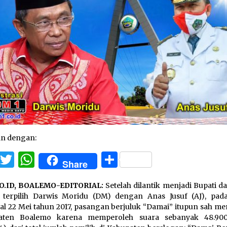
an dengan:
Facebook
Twitter
WhatsApp
Share
Share
O.ID, BOALEMO-EDITORIAL:
Setelah dilantik menjadi Bupati d
 terpilih Darwis Moridu (DM) dengan Anas Jusuf (AJ), pad
l 22 Mei tahun 2017, pasangan berjuluk “Damai” itupun sah m
aten Boalemo karena memperoleh suara sebanyak 48.900