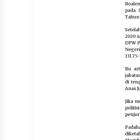
Boalem
pada 
Tahun 
Setela
2020 s
DPW PA
Negeri
131.75
Itu ar
jabata
di ten
Anas J
Jika m
politi
penjur
Padaha
diketa