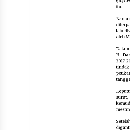
(60,30
itu.
Namun
diterp
lalu d
oleh M
Dalam
H. Dar
2017-2
tinda
petika
tanggal
Keputu
surut,
kemudi
mestin
Setel
digant