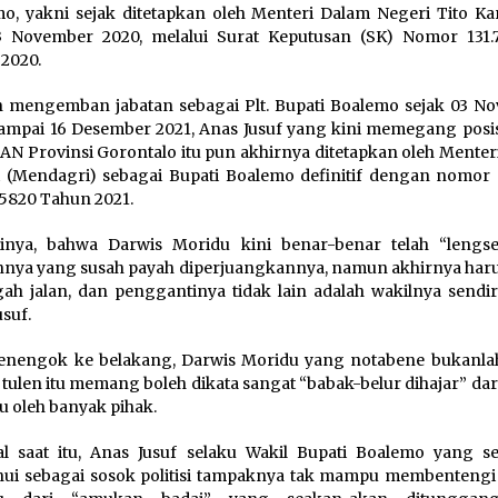
o, yakni sejak ditetapkan oleh Menteri Dalam Negeri Tito Ka
3 November 2020, melalui Surat Keputusan (SK) Nomor 131.
2020.
h mengemban jabatan sebagai Plt. Bupati Boalemo sejak 03 N
ampai 16 Desember 2021, Anas Jusuf yang kini memegang posis
N Provinsi Gorontalo itu pun akhirnya ditetapkan oleh Menter
 (Mendagri) sebagai Bupati Boalemo definitif dengan nomor 
-5820 Tahun 2021.
tinya, bahwa Darwis Moridu kini benar-benar telah “lengse
nnya yang susah payah diperjuangkannya, namun akhirnya haru
gah jalan, dan penggantinya tidak lain adalah wakilnya sendir
usuf.
enengok ke belakang, Darwis Moridu yang notabene bukanla
si tulen itu memang boleh dikata sangat “babak-belur dihajar” dar
u oleh banyak pihak.
l saat itu, Anas Jusuf selaku Wakil Bupati Boalemo yang se
hui sebagai sosok politisi tampaknya tak mampu membentengi