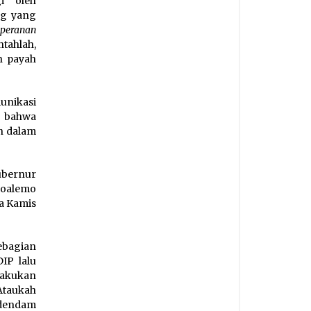
i oleh
ng yang
 peranan
ntahlah,
h payah
unikasi
 bahwa
an dalam
bernur
 Boalemo
da Kamis
ebagian
IP lalu
lakukan
Ataukah
 dendam