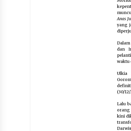
Morid
kepent
muncul
Anas Ju
yang j
diperj
Dalam 
dan I
pelant
waktu d
Ulkia
Goront
defini
(30/12/
Lalu b
orang
kini d
transf
Darwi