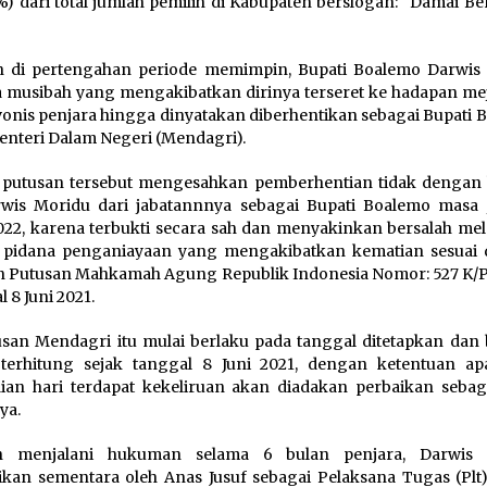
%) dari total jumlah pemilih di Kabupaten berslogan: “Damai Be
 di pertengahan periode memimpin, Bupati Boalemo Darwis
a musibah yang mengakibatkan dirinya terseret ke hadapan meja
ivonis penjara hingga dinyatakan diberhentikan sebagai Bupati
enteri Dalam Negeri (Mendagri).
 putusan tersebut mengesahkan pemberhentian tidak dengan
wis Moridu dari jabatannnya sebagai Bupati Boalemo masa 
022, karena terbukti secara sah dan menyakinkan bersalah me
k pidana penganiayaan yang mengakibatkan kematian sesuai
n Putusan Mahkamah Agung Republik Indonesia Nomor: 527 K/P
 8 Juni 2021.
san Mendagri itu mulai berlaku pada tanggal ditetapkan dan 
 terhitung sejak tanggal 8 Juni 2021, dengan ketentuan apa
an hari terdapat kekeliruan akan diadakan perbaikan seba
ya.
ah menjalani hukuman selama 6 bulan penjara, Darwis 
ikan sementara oleh Anas Jusuf sebagai Pelaksana Tugas (Plt)