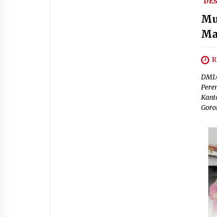
DE
Mu
Ma
R
DM1.
Pere
Kant
Goro