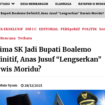
ITUASI
DESA MEMBANGUN
OLAHRAGA
RATAPAN SI MISKI
 Bupati Boalemo Definitif, Anas Jusuf “Lengserkan” Darwis Moridu?
TA EKSKLUSIF
DM 1 C
EDITORIAL
PERSpektif
POLITIK
So
 Rencana
Terbaru
ima SK Jadi Bupati Boalemo
initif, Anas Jusuf “Lengserkan”
rwis Moridu?
Muis Syam
28/12/2021