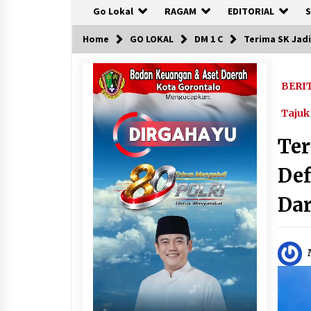
Go Lokal
RAGAM
EDITORIAL
S
Home
GO LOKAL
DM 1 C
Terima SK Jadi
BERI
Tajuk
Ter
Def
Da