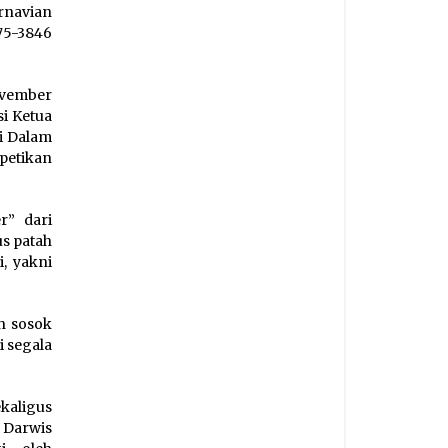
rnavian
75-3846
ovember
i Ketua
i Dalam
petikan
r” dari
s patah
i, yakni
h sosok
i segala
kaligus
 Darwis