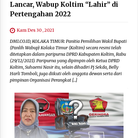
Lancar, Wabup Koltim “Lahir” di
Pertengahan 2022
Kam Des 30 , 2021
DM1.CO.ID, KOLAKA TIMUR: Panitia Pemilihan Wakil Bupati
(Panlih Wabup) Kolaka Timur (Koltim) secara resmi telah
ditetapkan dalam paripurna DPRD Kabupaten Koltim, Rabu
(29/12/2021). Paripurna yang dipimpin oleh Ketua DPRD
Koltim, Suhaemi Nasir itu, selain dihadiri Pj Sekda, Belly
Harli Tomboli, juga diikuti oleh anggota dewan serta dari
pimpinan Organisasi Perangkat […]