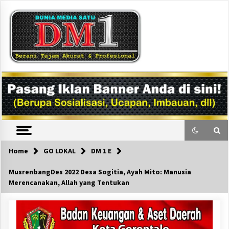
Skip
to
content
DM1
Home
GO LOKAL
DM 1 E
MusrenbangDes 2022 Desa Sogitia, Ayah Mito: Manusia
Merencanakan, Allah yang Tentukan