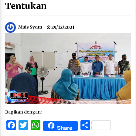
Tentukan
Muis Syam
29/12/2021
Bagikan dengan:
Facebook
Twitter
WhatsApp
Share
Share