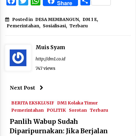
Facebook
Twitter
WhatsApp
Share
Share
Posted in
DESA MEMBANGUN
,
DM 1 E
,
Pemerintahan
,
Sosialisasi
,
Terbaru
Muis Syam
http://dm1.co.id
747 views
Next Post
BERITA EKSKLUSIF
DM1 Kolaka Timur
Pemerintahan
POLITIK
Sorotan
Terbaru
Panlih Wabup Sudah
Diparipurnakan: Jika Berjalan