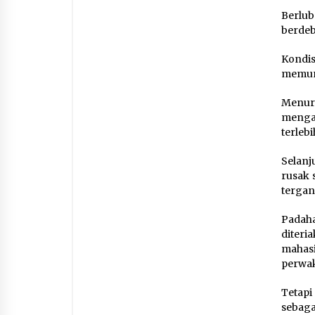
Berlub
berdeb
Kondis
memunc
Menur
menga
terleb
Selanj
rusak 
terga
Padaha
diteri
mahas
perwak
Tetap
sebag