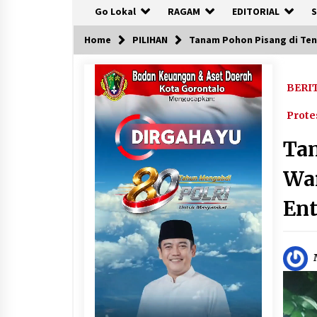
Go Lokal
RAGAM
EDITORIAL
S
Home
PILIHAN
Tanam Pohon Pisang di Teng
BERI
Prote
Tan
War
Ent