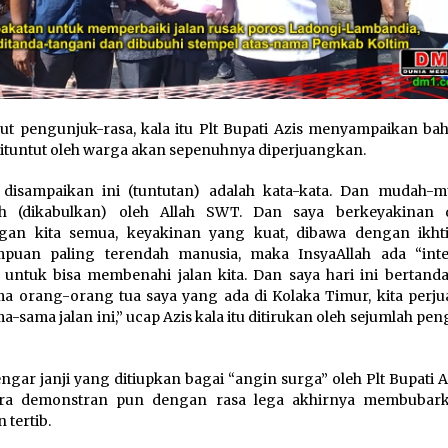
t pengunjuk-rasa, kala itu Plt Bupati Azis menyampaikan ba
ituntut oleh warga akan sepenuhnya diperjuangkan.
 disampaikan ini (tuntutan) adalah kata-kata. Dan mudah-
bah (dikabulkan) oleh Allah SWT. Dan saya berkeyakinan
gan kita semua, keyakinan yang kuat, dibawa dengan ikht
puan paling terendah manusia, maka InsyaAllah ada “inte
untuk bisa membenahi jalan kita. Dan saya hari ini bertand
a orang-orang tua saya yang ada di Kolaka Timur, kita perj
a-sama jalan ini,” ucap Azis kala itu ditirukan oleh sejumlah pe
gar janji yang ditiupkan bagai “angin surga” oleh Plt Bupati A
para demonstran pun dengan rasa lega akhirnya membubark
 tertib.