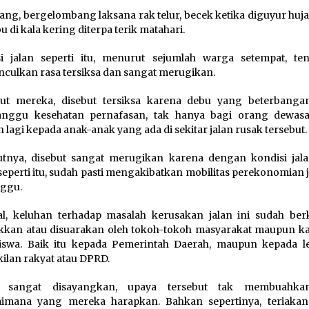
ang, bergelombang laksana rak telur, becek ketika diguyur huja
u di kala kering diterpa terik matahari.
i jalan seperti itu, menurut sejumlah warga setempat, ten
ulkan rasa tersiksa dan sangat merugikan.
ut mereka, disebut tersiksa karena debu yang beterbanga
nggu kesehatan pernafasan, tak hanya bagi orang dewasa,
ih lagi kepada anak-anak yang ada di sekitar jalan rusak tersebut.
utnya, disebut sangat merugikan karena dengan kondisi jal
seperti itu, sudah pasti mengakibatkan mobilitas perekonomian j
nggu.
l, keluhan terhadap masalah kerusakan jalan ini sudah berka
akkan atau disuarakan oleh tokoh-tokoh masyarakat maupun k
iswa. Baik itu kepada Pemerintah Daerah, maupun kepada 
ilan rakyat atau DPRD.
i sangat disayangkan, upaya tersebut tak membuahkan
aimana yang mereka harapkan. Bahkan sepertinya, teriaka