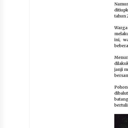
Namun 
ditiup
tahun 
Warga
melaku
ini, 
bebera
Menur
dilaku
janji 
bersa
Pohon-
dibalu
batan
bertul