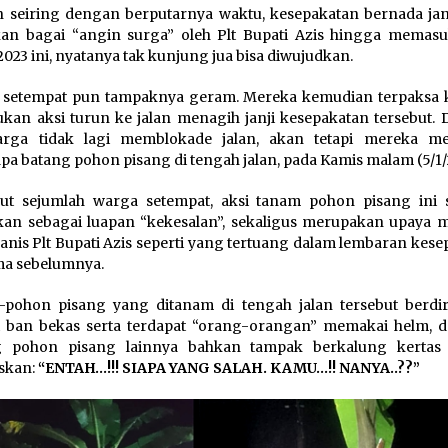
seiring dengan berputarnya waktu, kesepakatan bernada jan
kan bagai “angin surga” oleh Plt Bupati Azis hingga memasu
2023 ini, nyatanya tak kunjung jua bisa diwujudkan.
 setempat pun tampaknya geram. Mereka kemudian terpaksa 
kan aksi turun ke jalan menagih janji kesepakatan tersebut. D
warga tidak lagi memblokade jalan, akan tetapi mereka 
pa batang pohon pisang di tengah jalan, pada Kamis malam (5/1/
ut sejumlah warga setempat, aksi tanam pohon pisang ini 
kan sebagai luapan “kekesalan”, sekaligus merupakan upaya 
manis Plt Bupati Azis seperti yang tertuang dalam lembaran kes
ma sebelumnya.
pohon pisang yang ditanam di tengah jalan tersebut berdir
t ban bekas serta terdapat “orang-orangan” memakai helm, d
g pohon pisang lainnya bahkan tampak berkalung kertas
iskan:
“ENTAH…!!! SIAPA YANG SALAH. KAMU…!! NANYA..??”