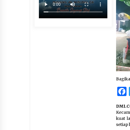
Bagik
DM1.C
Kecama
kuat l
setiap 