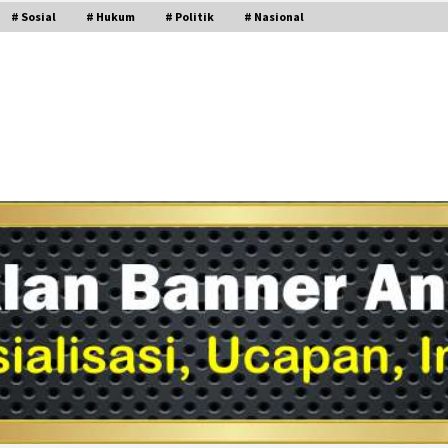
# Sosial
# Hukum
# Politik
# Nasional