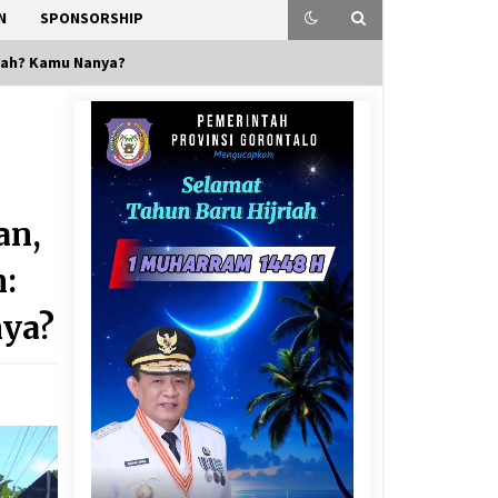
N
SPONSORSHIP
alah? Kamu Nanya?
an,
m:
nya?