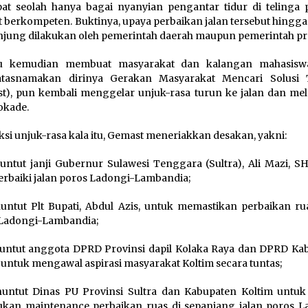
at seolah hanya bagai nyanyian pengantar tidur di telinga p
t berkompeten. Buktinya, upaya perbaikan jalan tersebut hingga 
njung dilakukan oleh pemerintah daerah maupun pemerintah pro
tu kemudian membuat masyarakat dan kalangan mahasisw
tasnamakan dirinya Gerakan Masyarakat Mencari Solusi 
t), pun kembali menggelar unjuk-rasa turun ke jalan dan me
lokade.
ksi unjuk-rasa kala itu, Gemast meneriakkan desakan, yakni:
untut janji Gubernur Sulawesi Tenggara (Sultra), Ali Mazi, SH
baiki jalan poros Ladongi-Lambandia;
untut Plt Bupati, Abdul Azis, untuk memastikan perbaikan rua
Ladongi-Lambandia;
untut anggota DPRD Provinsi dapil Kolaka Raya dan DPRD Ka
 untuk mengawal aspirasi masyarakat Koltim secara tuntas;
untut Dinas PU Provinsi Sultra dan Kabupaten Koltim untuk
kan maintenance perbaikan ruas di sepanjang jalan poros L