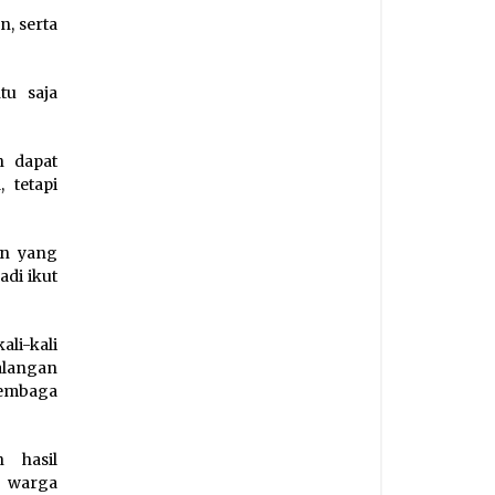
n, serta
tu saja
n dapat
 tetapi
an yang
adi ikut
li-kali
alangan
lembaga
 hasil
n warga