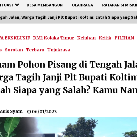
ITUASI
DESA MEMBANGUN
OLAHRAGA
RATAPAN SI MISKI
ah Jalan, Warga Tagih Janji Plt Bupati Koltim: Entah Siapa yang S
TA EKSKLUSIF
DM1 Kolaka Timur
Keluhan
Kritik
PILIHAN
s
Sorotan
Terbaru
Unjukrasa
am Pohon Pisang di Tengah Jal
ga Tagih Janji Plt Bupati Kolti
ah Siapa yang Salah? Kamu Na
Muis Syam
06/01/2023