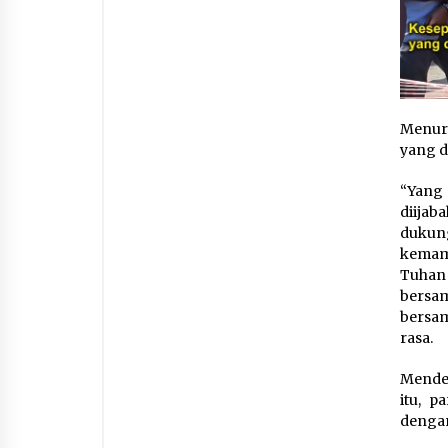
Menuru
yang d
“Yang
diija
dukun
kemam
Tuhan 
bersam
bersam
rasa.
Menden
itu, 
dengan