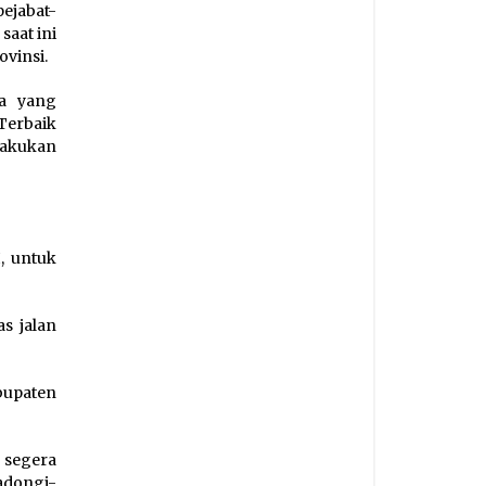
ejabat-
saat ini
vinsi.
a yang
Terbaik
lakukan
, untuk
s jalan
bupaten
 segera
adongi-