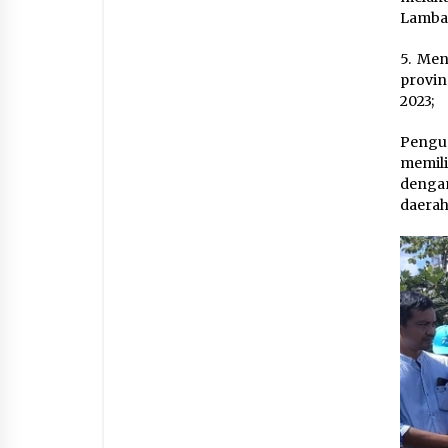
Lamban
5. Men
provin
2023;
Pengu
memili
denga
daerah