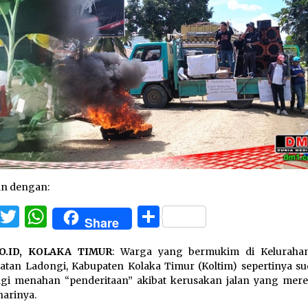
an dengan:
Facebook
Twitter
WhatsApp
Share
Share
O.ID, KOLAKA TIMUR
: Warga yang bermukim di Kelurahan
tan Ladongi, Kabupaten Kolaka Timur (Koltim) sepertinya su
agi menahan “penderitaan” akibat kerusakan jalan yang merek
harinya.