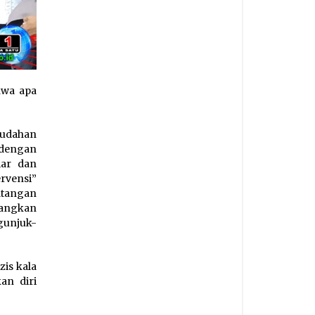
hwa apa
mudahan
 dengan
iar dan
rvensi”
atangan
uangkan
ngunjuk-
zis kala
an diri