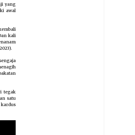
ji yang
ki awal
kembali
an kali
menanam
2023).
sengaja
menagih
epakatan
i tegak
an satu
 kardus