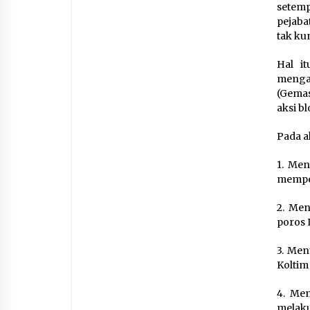
setemp
pejaba
tak ku
Hal i
menga
(Gemas
aksi b
Pada a
1. Men
memper
2. Men
poros 
3. Men
Koltim
4. Men
melaku