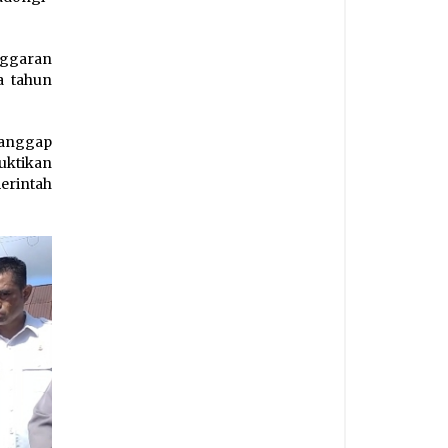
nggaran
a tahun
ianggap
uktikan
erintah