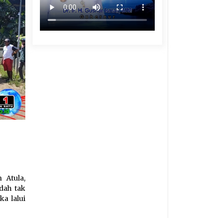
 Atula,
dah tak
a lalui