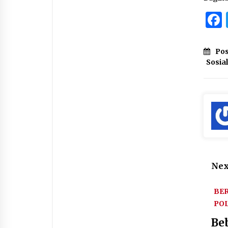
Pos
Sosial
Nex
BER
POL
Be