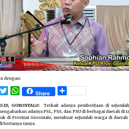
an dengan:
Facebook
Twitter
WhatsApp
Share
Share
O.ID,
GORONTALO:
Terkait adanya pemberitaan di sejumla
engabarkan adanya PSL, PSS, dan PSU di berbagai daerah di ta
uk di Provinsi Gorontalo, membuat sejumlah warga di daerah 
i bertanya-tanya.