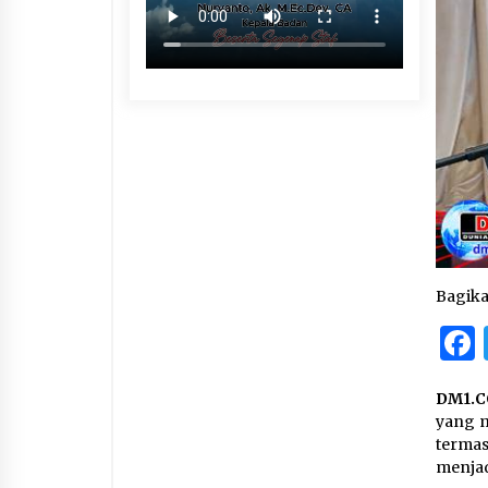
Bagik
DM1.C
yang m
termas
menjad