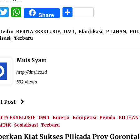
Facebook
Twitter
WhatsApp
Share
Share
ted in
BERITA EKSKLUSIF
,
DM 1
,
Klarifikasi
,
PILIHAN
,
POL
isasi
,
Terbaru
Muis Syam
http://dm1.co.id
532 views
t Post
ITA EKSKLUSIF
DM 1
Kinerja
Kompetisi
Pemilu
PILIHAN
ITIK
Sosialisasi
Terbaru
berkan Kiat Sukses Pilkada Prov Goronta