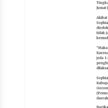
Tingka
Jumat 
Akibat
Sophi
direlo
tidak 
kemudi
“Makan
Karena
jeda 1
penghi
dilaks
Sophi
Kabupa
Goron
(Pemu
daerah
Bagik