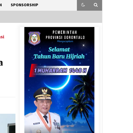
N
SPONSORSHIP
asi
a