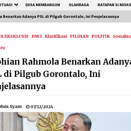
ITUASI
DESA MEMBANGUN
OLAHRAGA
RATAPAN SI MISKI
 Benarkan Adanya PSL di Pilgub Gorontalo, Ini Penjelasannya
TA EKSKLUSIF
DM 1
Klarifikasi
PILIHAN
POLITIK
Sosialis
aru
phian Rahmola Benarkan Adany
 di Pilgub Gorontalo, Ini
jelasannya
Muis Syam
07/12/2024