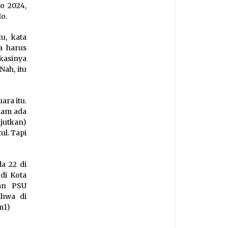
o 2024,
o.
u, kata
a harus
okasinya
Nah, itu
ara itu.
lam ada
njutkan)
ul. Tapi
a 22 di
di Kota
kan PSU
ahwa di
m1)