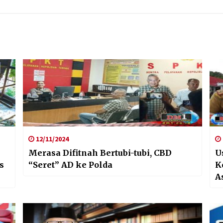
12/11/2024
Merasa Difitnah Bertubi-tubi, CBD
U
s
“Seret” AD ke Polda
K
A