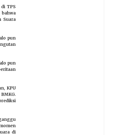
 di TPS
, bahwa
n Suara
alo pun
ungutan
alo pun
eritaan
an, KPU
k BMKG.
rediksi
iganggu
a momen
uara di