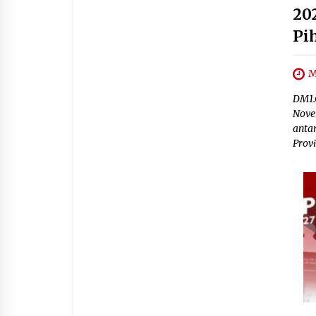
20
Pi
M
DM1.
Novem
anta
Provi