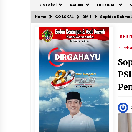
Go Lokal
RAGAM
EDITORIAL
S
Home
GO LOKAL
DM 1
Sophian Rahmola
BERI
Terb
So
PSL
Pen