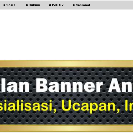
# Sosial
# Hukum
# Politik
# Nasional