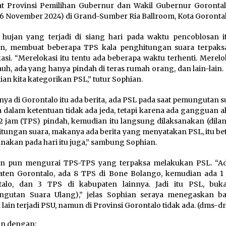
t Provinsi Pemilihan Gubernur dan Wakil Gubernur Gorontal
(6 November 2024) di Grand-Sumber Ria Ballroom, Kota Gorontal
 hujan yang terjadi di siang hari pada waktu pencoblosan it
an, membuat beberapa TPS kala penghitungan suara terpaks
kasi. “Merelokasi itu tentu ada beberapa waktu terhenti. Merel
jauh, ada yang hanya pindah di teras rumah orang, dan lain-lain. 
an kita kategorikan PSL,” tutur Sophian.
ya di Gorontalo itu ada berita, ada PSL pada saat pemungutan su
 dalam ketentuan tidak ada jeda, tetapi karena ada gangguan a
-2 jam (TPS) pindah, kemudian itu langsung dilaksanakan (dila
tungan suara, makanya ada berita yang menyatakan PSL, itu bet
anakan pada hari itu juga,” sambung Sophian.
an pun mengurai TPS-TPS yang terpaksa melakukan PSL. “Ad
ten Gorontalo, ada 8 TPS di Bone Bolango, kemudian ada 1 
talo, dan 3 TPS di kabupaten lainnya. Jadi itu PSL, bu
ngutan Suara Ulang),” jelas Sophian seraya menegaskan b
 lain terjadi PSU, namun di Provinsi Gorontalo tidak ada. (dms-d
an dengan: