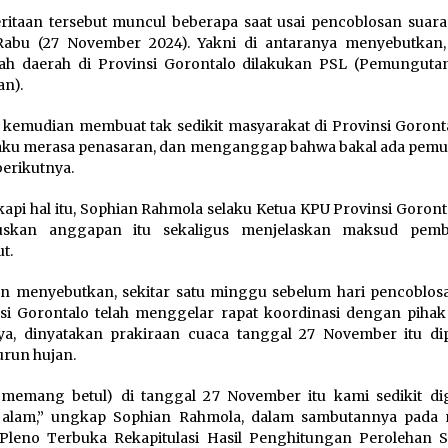
itaan tersebut muncul beberapa saat usai pencoblosan suara
Rabu (27 November 2024). Yakni di antaranya menyebutkan
ah daerah di Provinsi Gorontalo dilakukan PSL (Pemunguta
an).
u kemudian membuat tak sedikit masyarakat di Provinsi Goront
ku merasa penasaran, dan menganggap bahwa bakal ada pem
berikutnya.
api hal itu, Sophian Rahmola selaku Ketua KPU Provinsi Goront
uskan anggapan itu sekaligus menjelaskan maksud pemb
t.
n menyebutkan, sekitar satu minggu sebelum hari pencoblos
si Gorontalo telah menggelar rapat koordinasi dengan piha
ya, dinyatakan prakiraan cuaca tanggal 27 November itu dip
urun hujan.
 memang betul) di tanggal 27 November itu kami sedikit d
, alam,” ungkap Sophian Rahmola, dalam sambutannya pad
Pleno Terbuka Rekapitulasi Hasil Penghitungan Perolehan S