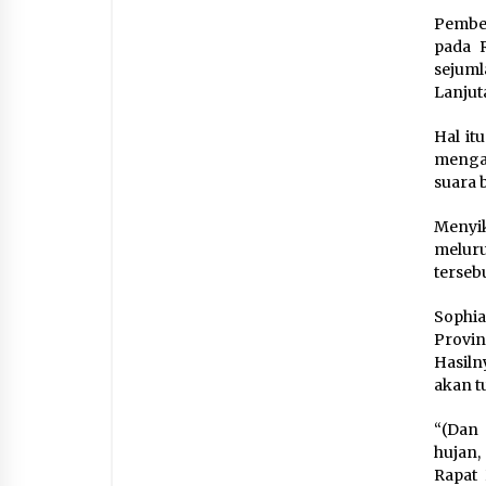
Pember
pada 
sejuml
Lanjut
Hal it
menga
suara 
Menyik
melur
tersebu
Sophia
Provin
Hasiln
akan t
“(Dan
hujan
Rapat 