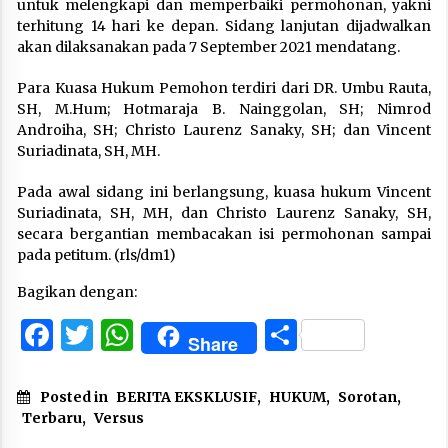
untuk melengkapi dan memperbaiki permohonan, yakni
terhitung 14 hari ke depan. Sidang lanjutan dijadwalkan
akan dilaksanakan pada 7 September 2021 mendatang.
Para Kuasa Hukum Pemohon terdiri dari DR. Umbu Rauta,
SH, M.Hum; Hotmaraja B. Nainggolan, SH; Nimrod
Androiha, SH; Christo Laurenz Sanaky, SH; dan Vincent
Suriadinata, SH, MH.
Pada awal sidang ini berlangsung, kuasa hukum Vincent
Suriadinata, SH, MH, dan Christo Laurenz Sanaky, SH,
secara bergantian membacakan isi permohonan sampai
pada petitum. (rls/dm1)
Bagikan dengan:
Facebook
Twitter
WhatsApp
Share
Share
Posted in
BERITA EKSKLUSIF
,
HUKUM
,
Sorotan
,
Terbaru
,
Versus