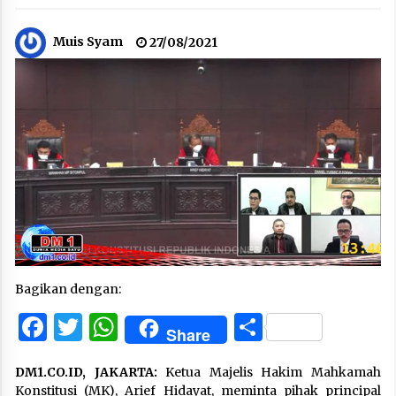
Muis Syam
27/08/2021
Bagikan dengan:
Facebook
Twitter
WhatsApp
Share
Share
DM1.CO.ID, JAKARTA:
Ketua Majelis Hakim Mahkamah
Konstitusi (MK), Arief Hidayat, meminta pihak principal