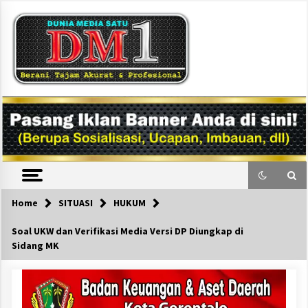
Skip
to
content
DM1
Home
SITUASI
HUKUM
Soal UKW dan Verifikasi Media Versi DP Diungkap di
Sidang MK