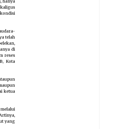
i, hanya
aligus
kondisi
saudara-
ya telah
elekan,
anya di
m reses
B, Kota
ataupun
 maupun
i ketua
melalui
Artinya,
ut yang