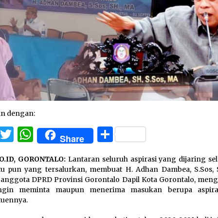
an dengan:
Facebook
Twitter
WhatsApp
Share
Share
O.ID, GORONTALO:
Lantaran seluruh aspirasi yang dijaring se
tu pun yang tersalurkan, membuat H. Adhan Dambea, S.Sos,
 anggota DPRD Provinsi Gorontalo Dapil Kota Gorontalo, meng
ingin meminta maupun menerima masukan berupa aspiras
tuennya.