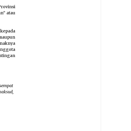
rovinsi
n” atau
 kepada
 maupun
naknya
anggota
tingan
 sempat
maksud,