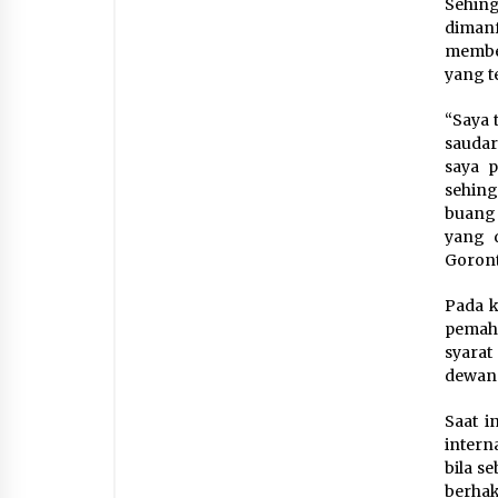
Sehing
diman
membe
yang t
“Saya 
saudar
saya 
sehing
buang 
yang d
Goront
Pada k
pemaha
syarat
dewan
Saat i
intern
bila s
berhak