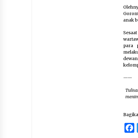
Olehny
Goront
anak b
Sesaa
wartaw
para 
melak
dewan
kelomp
——
Tulisa
menim
Bagik