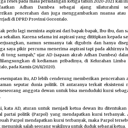
ga reses pada masa persidangan ketiga tahun 2020-2021 kali in
faatkan Adhan Dambea sebagai ajang silaturahmi sek
rikan pencerahan dan juga menggambarkan nuansa atau 
erjadi di DPRD Provinsi Gorontalo.
tak perlu lagi meminta aspirasi dari bapak-bapak, Ibu-ibu, dan 
a sekalian. Karena selama ini aspirasi yang dititipkan kepada sa
perjuangkan, namun semuanya tak digubris dan hanya disep
ga saya pikir percuma menerima aspirasi tapi pada akhirnya h
di tong sampah,” ujar AD (sapaan akrab Adhan Dambea) dala
ilangsungkan di kediaman pribadinya, di Kelurahan Limba 
alo, pada Kamis (26/8/2020).
esempatan itu, AD lebih cenderung memberikan pencerahan 
man seputar dunia politik. Di antaranya terkait eksistensi
 seseorang anggota dewan untuk bisa menduduki kursi sebaga
.
ni, kata AD, aturan untuk menjadi ketua dewan itu ditentukan 
al partai politik (Parpol) yang mendapatkan kursi terbanyak. 
ebuah Parpol mendapatkan kursi terbanyak, maka Parpol terseb
 menunjuk salah seorang wakilnya untuk duduk sebagai ketua.