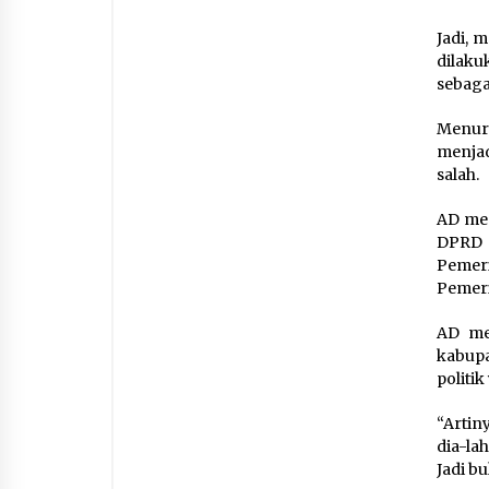
Jadi, 
dilaku
sebaga
Menur
menjad
salah.
AD men
DPRD 
Pemer
Pemeri
AD me
kabupa
politi
“Artin
dia-la
Jadi b