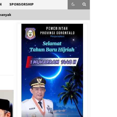
N
SPONSORSHIP
rbanyak