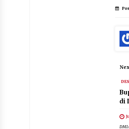
Pos
Nex
DE
Bu
di
J
DM1.