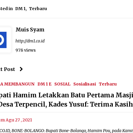
ted in
DM 1
,
Terbaru
Muis Syam
http://dm1.co.id
978 views
t Post
SA MEMBANGUN
DM 1 E
SOSIAL
Sosialisasi
Terbaru
pati Hamim Letakkan Batu Pertama Masj
 Desa Terpencil, Kades Yusuf: Terima Kasi
um Agu 27 , 2021
CO.ID, BONE-BOLANGO: Bupati Bone-Bolango, Hamim Pou, pada Kami