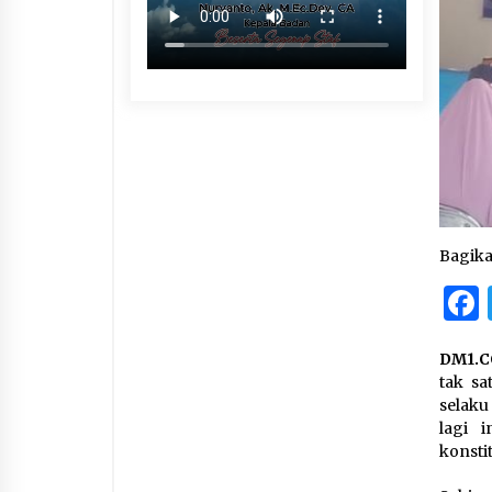
Bagik
DM1.C
tak sa
selaku
lagi 
konsti