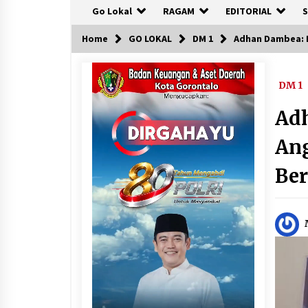
Go Lokal
RAGAM
EDITORIAL
S
Home
GO LOKAL
DM 1
Adhan Dambea: B
DM 1
Adh
Ang
Ber