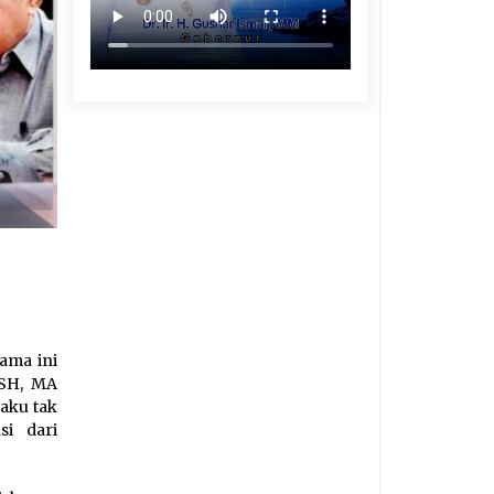
lama ini
 SH, MA
aku tak
i dari