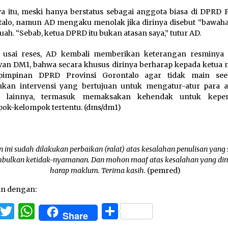
a itu, meski hanya berstatus sebagai anggota biasa di DPRD P
alo, namun AD mengaku menolak jika dirinya disebut “bawaha
uah. “Sebab, ketua DPRD itu bukan atasan saya,” tutur AD.
t usai reses, AD kembali memberikan keterangan resminya
an DM1, bahwa secara khusus dirinya berharap kepada ketua
pimpinan DPRD Provinsi Gorontalo agar tidak main see
ukan intervensi yang bertujuan untuk mengatur-atur para 
 lainnya, termasuk memaksakan kehendak untuk kepen
ok-kelompok tertentu. (dms/dm1)
n ini sudah dilakukan perbaikan (ralat) atas kesalahan penulisan yang
bulkan ketidak-nyamanan. Dan mohon maaf atas kesalahan yang di
harap maklum. Terima kasih.
(pemred)
an dengan:
Facebook
Twitter
WhatsApp
Share
Share