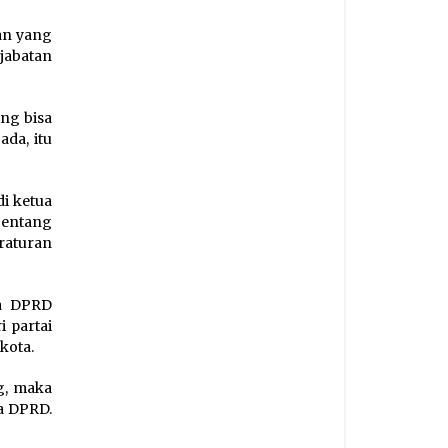
han yang
jabatan
ng bisa
da, itu
i ketua
Tentang
raturan
ua DPRD
 partai
kota.
g, maka
a DPRD.