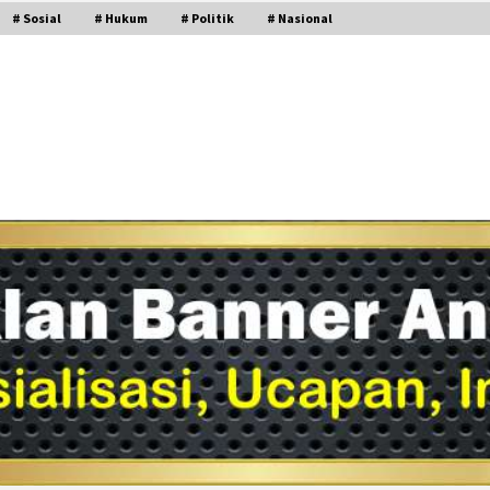
# Sosial
# Hukum
# Politik
# Nasional