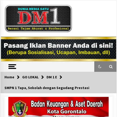
Skip
to
content
DM1
Home
GO LOKAL
DM 1 E
SMPN 1 Tapa, Sekolah dengan Segudang Prestasi