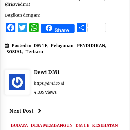
(dri/avi/dm1)
Bagikan dengan:
Facebook
Twitter
WhatsApp
Share
Share
Posted in
DM 1 E
,
Pelayanan
,
PENDIDIKAN
,
SOSIAL
,
Terbaru
Dewi DM1
https://dm1.co.id
4,035 views
Next Post
BUDAYA
DESA MEMBANGUN
DM 1 E
KESEHATAN