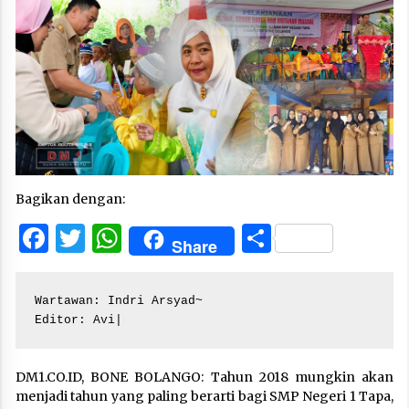
Bagikan dengan:
Facebook
Twitter
WhatsApp
Share
Share
Wartawan: Indri Arsyad~

Editor: Avi|
DM1.CO.ID, BONE BOLANGO: Tahun 2018 mungkin akan
menjadi tahun yang paling berarti bagi SMP Negeri 1 Tapa,