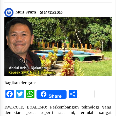
Muis Syam
14/11/2016
Bagikan dengan:
Facebook
Twitter
WhatsApp
Share
Share
DM1.CO.ID, BOALEMO: Perkembangan teknologi yang
demikian pesat seperti saat ini, tentulah sangat