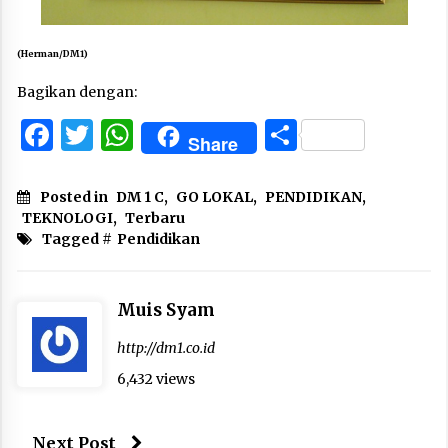
(Herman/DM1)
Bagikan dengan:
Facebook
Twitter
WhatsApp
Share
Share
Posted in
DM 1 C
,
GO LOKAL
,
PENDIDIKAN
,
TEKNOLOGI
,
Terbaru
Tagged #
Pendidikan
Muis Syam
http://dm1.co.id
6,432 views
Next Post