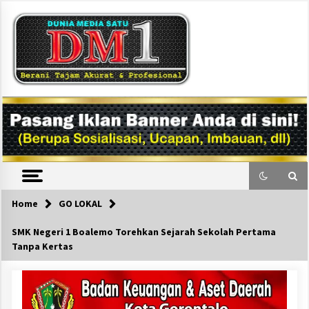
Skip
to
content
DM1
Home
GO LOKAL
SMK Negeri 1 Boalemo Torehkan Sejarah Sekolah Pertama
Tanpa Kertas