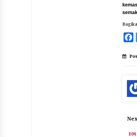
kemasy
semak
Bagik
Pos
Nex
DM 