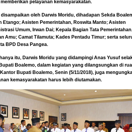
 memberikan pelayanan kemasyarakatan.
ni disampaikan oleh Darwis Moridu, dihadapan Sekda Boale
n Etango; Asisten Pemerintahan, Roswita Manto; Asisten
istrasi Umum, Irwan Dai; Kepala Bagian Tata Pemerintahan
n Amu; Camat Tilamuta; Kades Pentadu Timur; serta selur
ta BPD Desa Pangea.
hanya itu, Darwis Moridu yang didampingi Anas Yusuf sela
 Bupati Boalemo, dalam kegiatan yang dilangsungkan di ru
 Kantor Bupati Boalemo, Senin (5/11/2018), juga mengungk
anan kemasyarakatan harus lebih diutamakan.