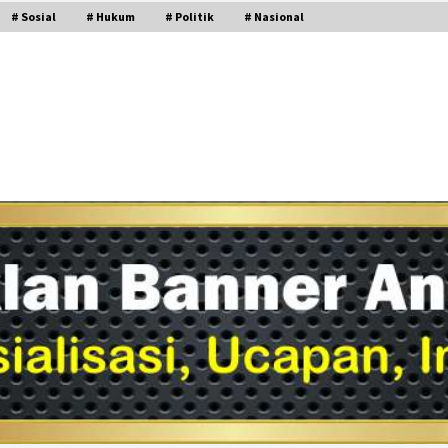
# Sosial
# Hukum
# Politik
# Nasional