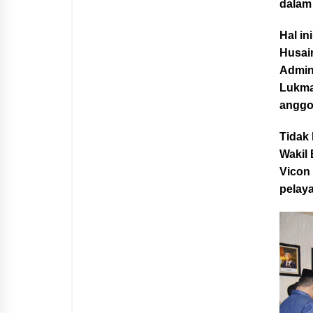
dalam
Hal i
Husai
Admin
Lukma
anggo
Tidak 
Wakil
Vicon
pelay