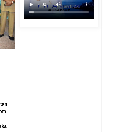
atan
ota
eka