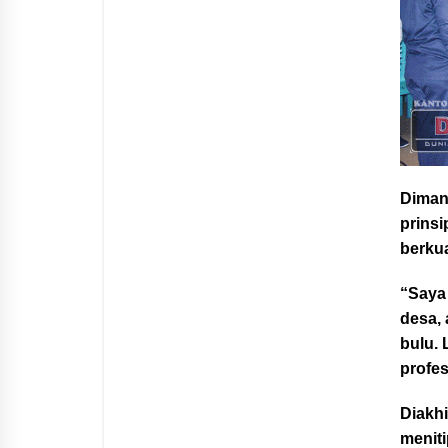
Diman
prinsi
berkua
“Saya
desa,
bulu. 
profes
Diakhi
menit