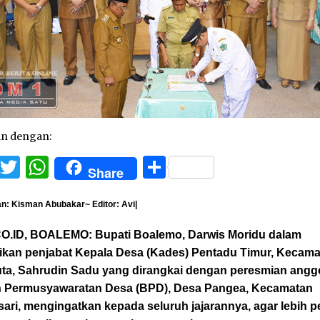
an dengan:
Facebook
Twitter
WhatsApp
Share
Share
n: Kisman Abubakar~ Editor: Avi|
O.ID, BOALEMO: Bupati Boalemo, Darwis Moridu dalam
tikan penjabat Kepala Desa (Kades) Pentadu Timur, Kecam
uta, Sahrudin Sadu yang dirangkai dengan peresmian angg
 Permusyawaratan Desa (BPD), Desa Pangea, Kecamatan
ari, mengingatkan kepada seluruh jajarannya, agar lebih p