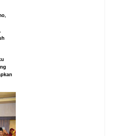
mo,
,
uh
ku
ang
apkan