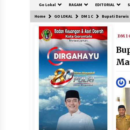
Go Lokal
RAGAM
EDITORIAL
S
Home
GO LOKAL
DM 1 C
Bupati Darwis
DM 1 
Bup
Mas