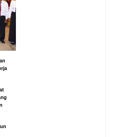
an
erja
at
ang
an
pun