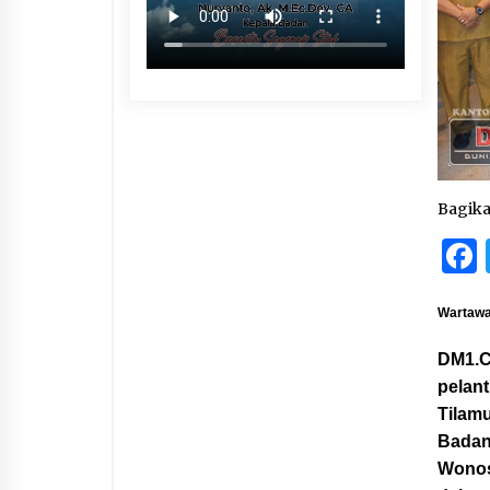
Bagik
Wartawa
DM1.C
pelan
Tilam
Badan
Wonos