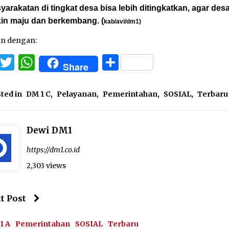
arakatan di tingkat desa bisa lebih ditingkatkan, agar des
in maju dan berkembang. (
kab/avi/dm1)
an dengan:
Facebook
Twitter
WhatsApp
Share
Share
ted in
DM 1 C
,
Pelayanan
,
Pemerintahan
,
SOSIAL
,
Terbaru
Dewi DM1
https://dm1.co.id
2,303 views
t Post
1 A
Pemerintahan
SOSIAL
Terbaru