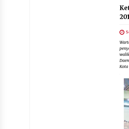
Ke
20
S
Wart
peny
wali
Daer
Kota