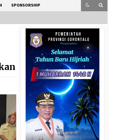
N
SPONSORSHIP
n
tkan