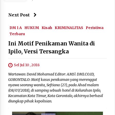
Next Post
DM 1 A
HUKUM
Kisah
KRIMINALITAS
Peristiwa
Terbaru
Ini Motif Penikaman Wanita di
Ipilo, Versi Tersangka
Sel Jul 10 , 2018
Wartawan: David Mohamad Editor: AMS| DM1.CO.ID,
GORONTALO: Motif kasus penikaman yang merenggut
nyawa seorang wanita, Seftiana (27), pada Ahad malam
(08/07/2018), di samping sebuah hotel di Kelurahan Ipilo,
Kecamatan Kota Timur, Kota Gorontalo, akhirnya berhasil
diungkap pihak kepolisian.