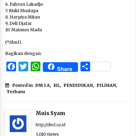
6. Fahrun Lakadjo
7. Riski Mustapa
8. Harpiya Mitan
9. Deli Djafar
10. Maimun Mada
(*/dm1)
Bagikan dengan:
Facebook
Twitter
WhatsApp
Share
Share
Posted in
DM 1 A
,
HL
,
PENDIDIKAN
,
PILIHAN
,
Terbaru
Muis Syam
http://dm1.co.id
5,010 views