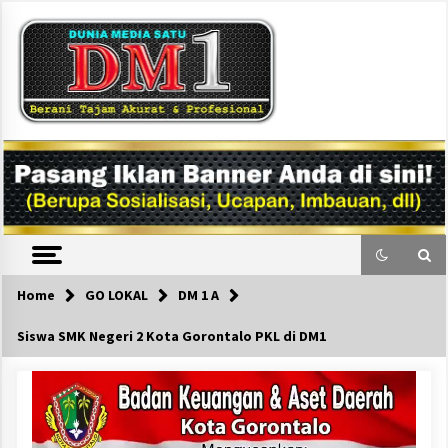
Skip
to
content
DM1
Home
GO LOKAL
DM 1 A
Siswa SMK Negeri 2 Kota Gorontalo PKL di DM1