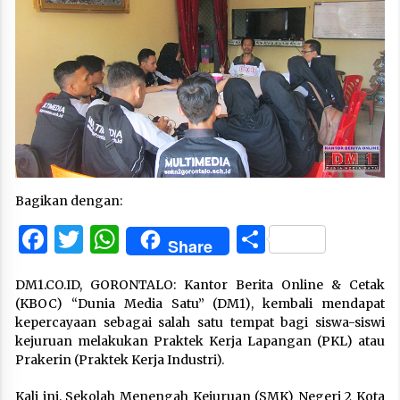
Bagikan dengan:
Facebook
Twitter
WhatsApp
Share
Share
DM1.CO.ID, GORONTALO: Kantor Berita Online & Cetak
(KBOC) “Dunia Media Satu” (DM1), kembali mendapat
kepercayaan sebagai salah satu tempat bagi siswa-siswi
kejuruan melakukan Praktek Kerja Lapangan (PKL) atau
Prakerin (Praktek Kerja Industri).
Kali ini, Sekolah Menengah Kejuruan (SMK) Negeri 2 Kota