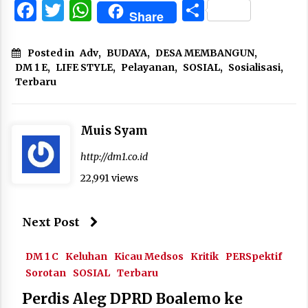
Facebook
Twitter
WhatsApp
Share
Share
Posted in
Adv
,
BUDAYA
,
DESA MEMBANGUN
,
DM 1 E
,
LIFE STYLE
,
Pelayanan
,
SOSIAL
,
Sosialisasi
,
Terbaru
Muis Syam
http://dm1.co.id
22,991 views
Next Post
DM 1 C
Keluhan
Kicau Medsos
Kritik
PERSpektif
Sorotan
SOSIAL
Terbaru
Perdis Aleg DPRD Boalemo ke