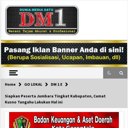
Skip
to
content
DM1
Home
GO LOKAL
DM 1 E
Siapkan Peserta Jumbara Tingkat Kabupaten, Camat
Kusno Tangahu Lakukan Hal ini