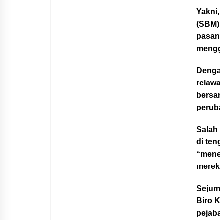
Yakni
(SBM)
pasan
mengg
Denga
relaw
bersa
peruba
Salah
di te
“mene
mereka
Sejum
Biro 
pejaba