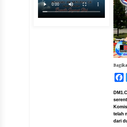
Bagik
DM1.C
serent
Komis
telah 
dari d