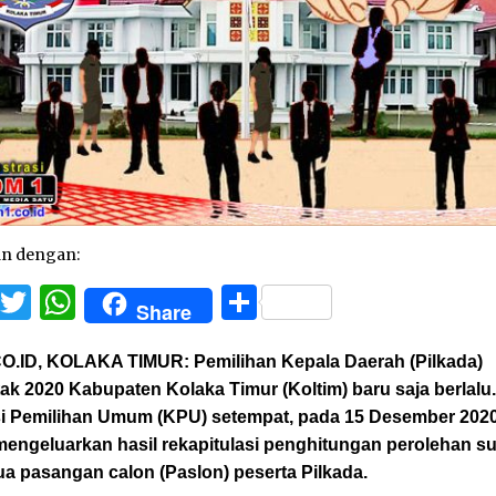
an dengan:
Facebook
Twitter
WhatsApp
Share
Share
O.ID, KOLAKA TIMUR:
Pemilihan Kepala Daerah (Pilkada)
ak 2020 Kabupaten Kolaka Timur (Koltim) baru saja berlalu
i Pemilihan Umum (KPU) setempat, pada 15 Desember 2020
mengeluarkan hasil rekapitulasi penghitungan perolehan s
ua pasangan calon (Paslon) peserta Pilkada.