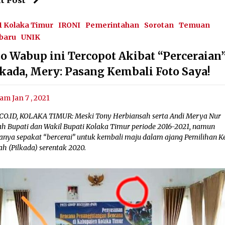
t Post
 Kolaka Timur
IRONI
Pemerintahan
Sorotan
Temuan
baru
UNIK
to Wabup ini Tercopot Akibat “Perceraian
lkada, Mery: Pasang Kembali Foto Saya!
am Jan 7 , 2021
CO.ID, KOLAKA TIMUR: Meski Tony Herbiansah serta Andi Merya Nur
ah Bupati dan Wakil Bupati Kolaka Timur periode 2016-2021, namun
anya sepakat “bercerai” untuk kembali maju dalam ajang Pemilihan K
ah (Pilkada) serentak 2020.