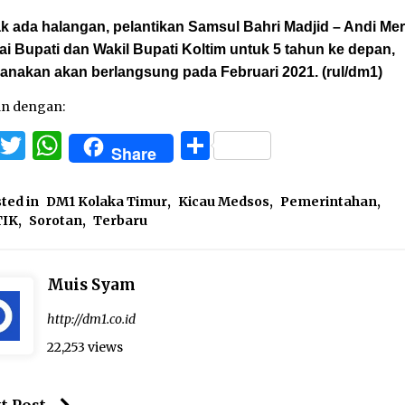
ak ada halangan, pelantikan Samsul Bahri Madjid – Andi Me
i Bupati dan Wakil Bupati Koltim untuk 5 tahun ke depan,
canakan akan berlangsung pada Februari 2021. (rul/dm1)
an dengan:
Facebook
Twitter
WhatsApp
Share
Share
ted in
DM1 Kolaka Timur
,
Kicau Medsos
,
Pemerintahan
,
TIK
,
Sorotan
,
Terbaru
Muis Syam
http://dm1.co.id
22,253 views