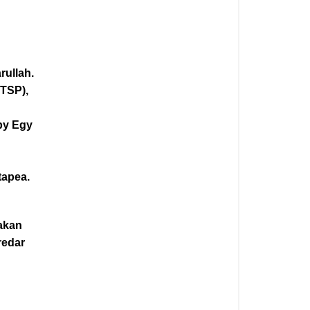
ullah.
TSP),
by Egy
tapea.
akan
redar