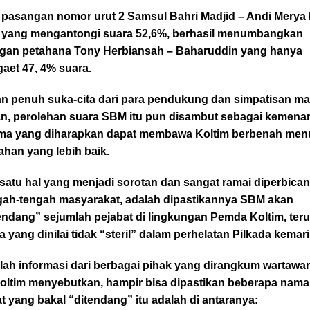
, pasangan nomor urut 2 Samsul Bahri Madjid – Andi Merya
 yang mengantongi suara 52,6%, berhasil menumbangkan
gan petahana Tony Herbiansah – Baharuddin yang hanya
aet 47, 4% suara.
n penuh suka-cita dari para pendukung dan simpatisan m
an, perolehan suara SBM itu pun disambut sebagai kemen
ma yang diharapkan dapat membawa Koltim berbenah men
han yang lebih baik.
 satu hal yang menjadi sorotan dan sangat ramai diperbica
ngah-tengah masyarakat, adalah dipastikannya SBM akan
ndang” sejumlah pejabat di lingkungan Pemda Koltim, ter
 yang dinilai tidak “steril” dalam perhelatan Pilkada kemari
lah informasi dari berbagai pihak yang dirangkum wartaw
Koltim menyebutkan, hampir bisa dipastikan beberapa nama
t yang bakal “ditendang” itu adalah di antaranya: