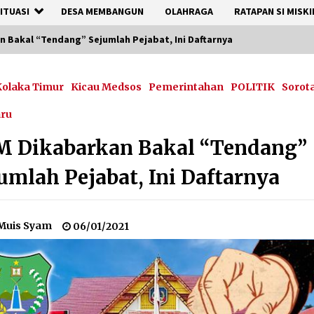
ITUASI
DESA MEMBANGUN
OLAHRAGA
RATAPAN SI MISKI
 Bakal “Tendang” Sejumlah Pejabat, Ini Daftarnya
olaka Timur
Kicau Medsos
Pemerintahan
POLITIK
Sorot
aru
M Dikabarkan Bakal “Tendang”
umlah Pejabat, Ini Daftarnya
Muis Syam
06/01/2021