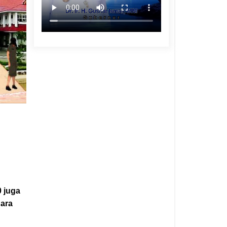
.
 juga
uara