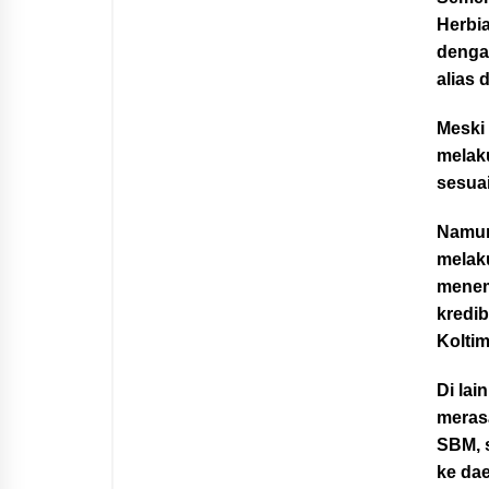
Herbia
dengan
alias 
Meski
melak
sesuai
Namun
melak
menem
kredib
Koltim
Di lai
meras
SBM, s
ke dae