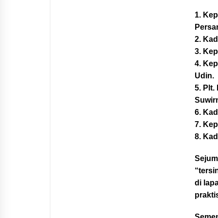
1. Kep
Persa
2. Ka
3. Ke
4. Ke
Udin.
5. Pl
Suwir
6. Kad
7. Ke
8. Ka
Sejum
“tersi
di la
prakti
Sement