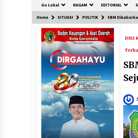
Go Lokal
RAGAM
EDITORIAL
S
Home
SITUASI
POLITIK
SBM Dikabarkan
DM1 K
Terb
SB
Sej