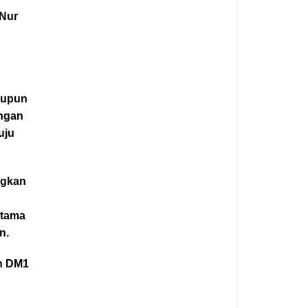
 Nur
aupun
angan
uju
ngkan
utama
n.
an DM1