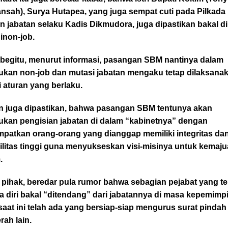
nsah), Surya Hutapea, yang juga sempat cuti pada Pilkada
 jabatan selaku Kadis Dikmudora, juga dipastikan bakal dip
dinon-job.
 begitu, menurut informasi, pasangan SBM nantinya dalam
ukan non-job dan mutasi jabatan mengaku tetap dilaksana
 aturan yang berlaku.
 juga dipastikan, bahwa pasangan SBM tentunya akan
ukan pengisian jabatan di dalam “kabinetnya” dengan
patkan orang-orang yang dianggap memiliki integritas da
ilitas tinggi guna menyukseskan visi-misinya untuk kemaj
.
n pihak, beredar pula rumor bahwa sebagian pejabat yang te
a diri bakal “ditendang” dari jabatannya di masa kepemimp
aat ini telah ada yang bersiap-siap mengurus surat pindah
rah lain.