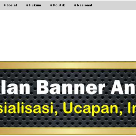
# Sosial
# Hukum
# Politik
# Nasional