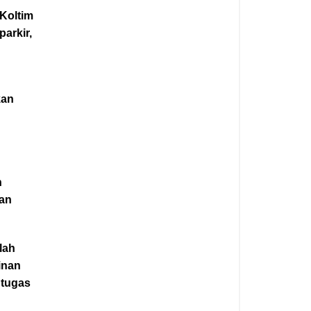
 Koltim
arkir,
kan
n
uan
lah
inan
 tugas