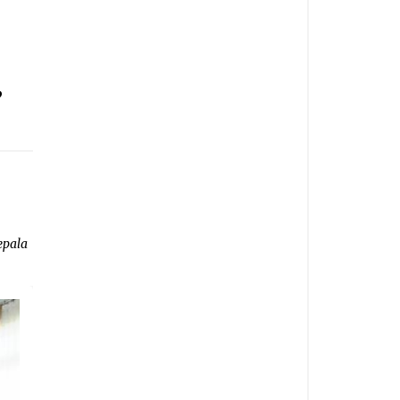
”
epala