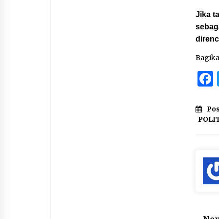
Jika t
sebaga
diren
Bagik
Pos
POLI