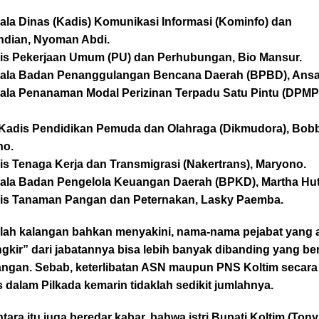
ala Dinas (Kadis) Komunikasi Informasi (Kominfo) dan
ndian, Nyoman Abdi.
dis Pekerjaan Umum (PU) dan Perhubungan, Bio Mansur.
pala Badan Penanggulangan Bencana Daerah (BPBD), Ansar
pala Penanaman Modal Perizinan Terpadu Satu Pintu (DPMP
t. Kadis Pendidikan Pemuda dan Olahraga (Dikmudora), Bob
no.
is Tenaga Kerja dan Transmigrasi (Nakertrans), Maryono.
pala Badan Pengelola Keuangan Daerah (BPKD), Martha Hu
dis Tanaman Pangan dan Peternakan, Lasky Paemba.
lah kalangan bahkan menyakini, nama-nama pejabat yang 
ngkir” dari jabatannya bisa lebih banyak dibanding yang be
pangan. Sebab, keterlibatan ASN maupun PNS Koltim secara
s dalam Pilkada kemarin tidaklah sedikit jumlahnya.
ara itu juga beredar kabar, bahwa istri Bupati Koltim (Tony