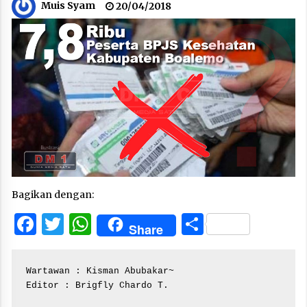
Muis Syam
20/04/2018
Bagikan dengan:
Facebook
Twitter
WhatsApp
Share
Share
Wartawan : Kisman Abubakar~

Editor : Brigfly Chardo T.