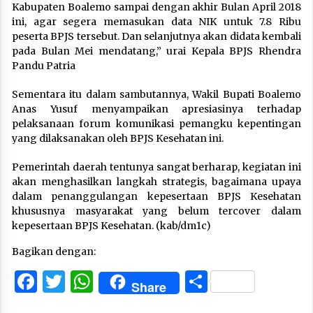
Kabupaten Boalemo sampai dengan akhir Bulan April 2018
ini, agar segera memasukan data NIK untuk 7.8 Ribu
peserta BPJS tersebut. Dan selanjutnya akan didata kembali
pada Bulan Mei mendatang,” urai Kepala BPJS Rhendra
Pandu Patria
Sementara itu dalam sambutannya, Wakil Bupati Boalemo
Anas Yusuf menyampaikan apresiasinya terhadap
pelaksanaan forum komunikasi pemangku kepentingan
yang dilaksanakan oleh BPJS Kesehatan ini.
Pemerintah daerah tentunya sangat berharap, kegiatan ini
akan menghasilkan langkah strategis, bagaimana upaya
dalam penanggulangan kepesertaan BPJS Kesehatan
khususnya masyarakat yang belum tercover dalam
kepesertaan BPJS Kesehatan. (kab/dm1c)
Bagikan dengan:
Facebook
Twitter
WhatsApp
Share
Share