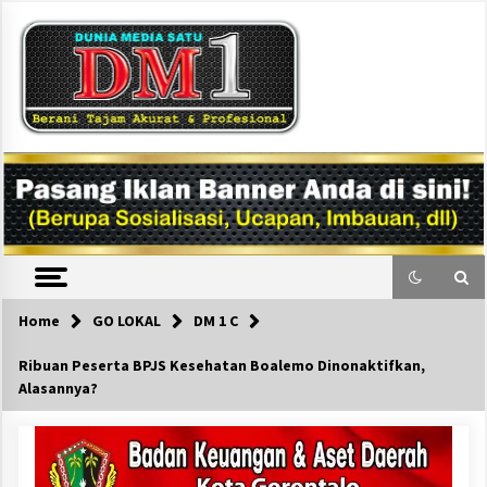
Skip
to
content
DM1
Home
GO LOKAL
DM 1 C
Ribuan Peserta BPJS Kesehatan Boalemo Dinonaktifkan,
Alasannya?