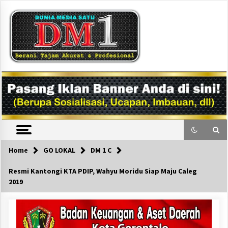
Skip
to
content
DM1
Home
GO LOKAL
DM 1 C
Resmi Kantongi KTA PDIP, Wahyu Moridu Siap Maju Caleg
2019