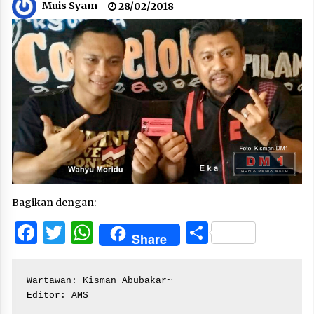
Muis Syam
28/02/2018
Bagikan dengan:
Facebook
Twitter
WhatsApp
Share
Share
Wartawan: Kisman Abubakar~

Editor: AMS