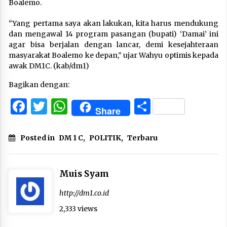
Boalemo.
“Yang pertama saya akan lakukan, kita harus mendukung
dan mengawal 14 program pasangan (bupati) ‘Damai’ ini
agar bisa berjalan dengan lancar, demi kesejahteraan
masyarakat Boalemo ke depan,” ujar Wahyu optimis kepada
awak DM1C. (kab/dm1)
Bagikan dengan:
Facebook
Twitter
WhatsApp
Share
Share
Posted in
DM 1 C
,
POLITIK
,
Terbaru
Muis Syam
http://dm1.co.id
2,333 views