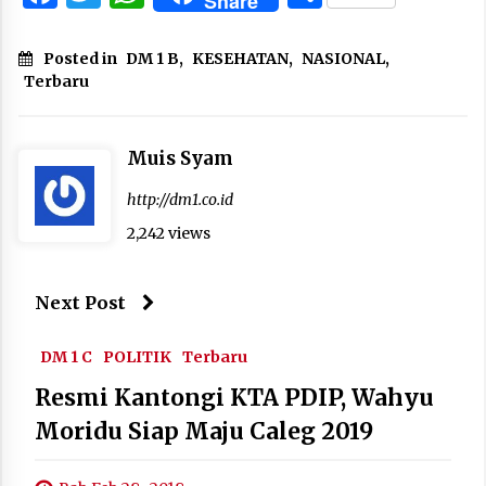
Share
Posted in
DM 1 B
,
KESEHATAN
,
NASIONAL
,
Terbaru
Muis Syam
http://dm1.co.id
2,242 views
Next Post
DM 1 C
POLITIK
Terbaru
Resmi Kantongi KTA PDIP, Wahyu
Moridu Siap Maju Caleg 2019