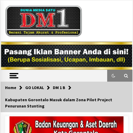
Skip
to
content
DM1
Home
GO LOKAL
DM 1 B
Kabupaten Gorontalo Masuk dalam Zona Pilot Project
Penurunan Stunting