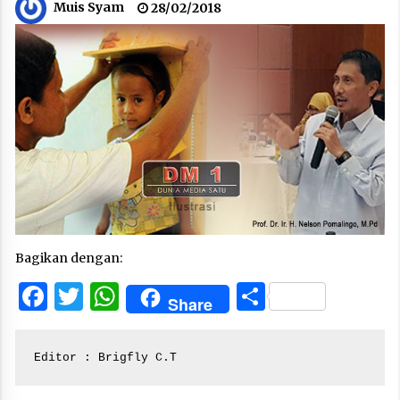
Muis Syam
28/02/2018
Bagikan dengan:
Facebook
Twitter
WhatsApp
Share
Share
Editor : Brigfly C.T