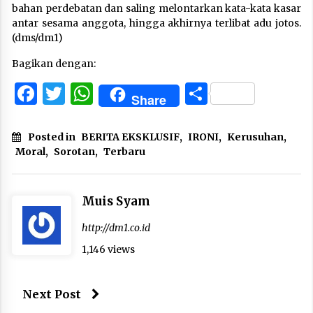
bahan perdebatan dan saling melontarkan kata-kata kasar
antar sesama anggota, hingga akhirnya terlibat adu jotos.
(dms/dm1)
Bagikan dengan:
Facebook
Twitter
WhatsApp
Share
Share
Posted in
BERITA EKSKLUSIF
,
IRONI
,
Kerusuhan
,
Moral
,
Sorotan
,
Terbaru
Muis Syam
http://dm1.co.id
1,146 views
Next Post