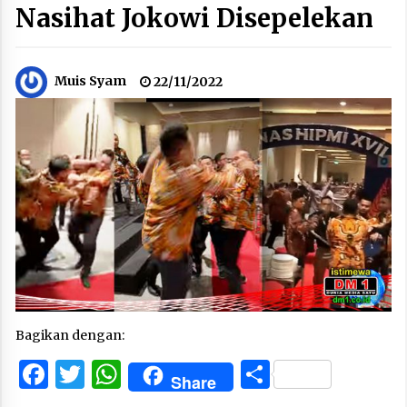
Nasihat Jokowi Disepelekan
Muis Syam
22/11/2022
Bagikan dengan:
Facebook
Twitter
WhatsApp
Share
Share